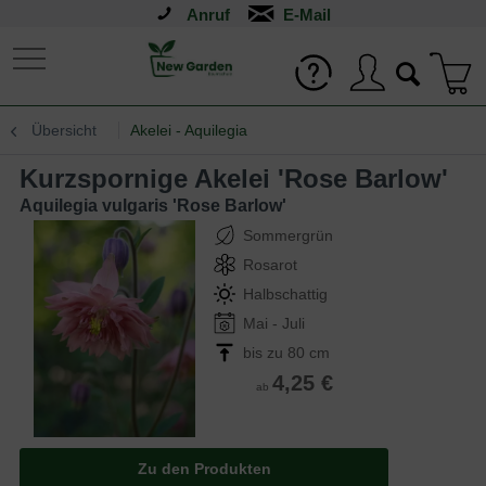
Anruf
Übersicht
Akelei - Aquilegia
Kurzspornige Akelei 'Rose Barlow'
Aquilegia vulgaris 'Rose Barlow'
Sommergrün
Rosarot
Halbschattig
Mai - Juli
bis zu 80 cm
4,25 €
ab
Zu den Produkten