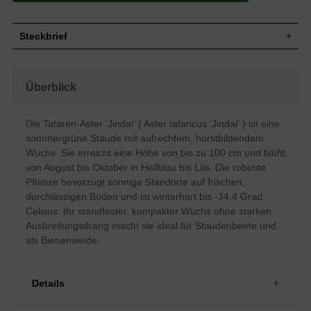
Steckbrief
Wuchs
Aufrecht, horstbildend
Wuchshöhe
bis zu 100 cm
Überblick
Blatt
Sommergrün, gezahnt, tabakähnlich, grün
Frucht
Samen mit Pappus
Die Tataren-Aster 'Jindai' ( Aster tataricus 'Jindai' ) ist eine
Hellblau bis lila, einfache Einzelblüte,
sommergrüne Staude mit aufrechtem, horstbildendem
Blüte
doldenartiger Blütenstand, körbchenartige
Blütenform
Wuchs. Sie erreicht eine Höhe von bis zu 100 cm und blüht
Blütezeit
August bis Oktober
von August bis Oktober in Hellblau bis Lila. Die robuste
Pflanze bevorzugt sonnige Standorte auf frischen,
Boden
Gut durchlässig, frisch, neutral
durchlässigen Böden und ist winterhart bis -34,4 Grad
Standort
Sonnig
Celsius. Ihr standfester, kompakter Wuchs ohne starken
Pflanzen pro
4
m²
Ausbreitungsdrang macht sie ideal für Staudenbeete und
Die Aster tataricus 'Jindai' (Tataren-Aster)
als Bienenweide.
zeichnet sich aus durch einen standfesten
und kompakten Wuchs und einen nicht
allzu großen Drang zur Ausbreitung. Ihre
hellblauen bis lilafarbenen Blüten zeigen
Details
sich etwa von August bis Ende Oktober
und zaubern so einen wunderbaren