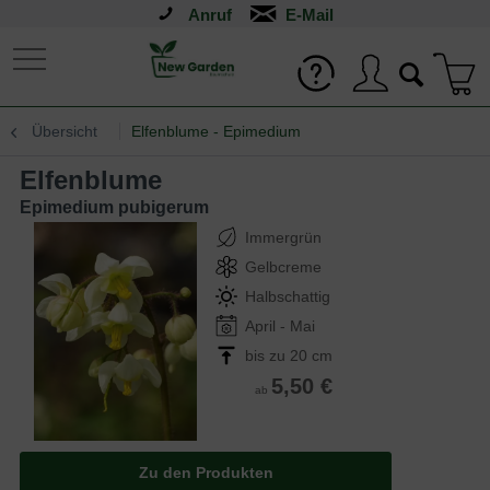
Anruf
Übersicht
Elfenblume - Epimedium
Elfenblume
Epimedium pubigerum
Immergrün
Gelbcreme
Halbschattig
April - Mai
bis zu 20 cm
5,50 €
ab
Zu den Produkten