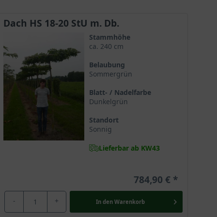
Dach HS 18-20 StU m. Db.
Stammhöhe
ca. 240 cm
Belaubung
Sommergrün
Blatt- / Nadelfarbe
Dunkelgrün
Standort
Sonnig
Lieferbar ab KW43
784,90 €
-
+
In den
Warenkorb