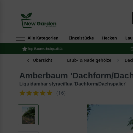
Alle Kategorien
Einzelstücke
Hecken
Lau
Top Baumschulqualität
Übersicht
Laub- & Nadelgehölze
Dac
Amberbaum 'Dachform/Dach
Liquidambar styraciflua 'Dachform/Dachspalier'
(
16
)