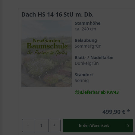
Dach HS 14-16 StU m. Db.
Stammhöhe
ca. 240 cm
Belaubung
Sommergrün
Blatt- / Nadelfarbe
Dunkelgrün
Standort
Sonnig
Lieferbar ab KW43
499,90 €
-
+
In den
Warenkorb