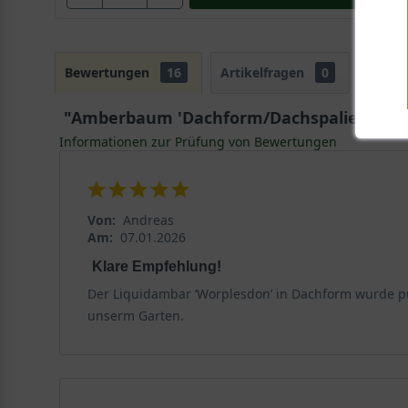
Bewertungen
16
Artikelfragen
0
"Amberbaum 'Dachform/Dachspalier' / Liq
Informationen zur Prüfung von Bewertungen
Von:
Andreas
Am:
07.01.2026
Klare Empfehlung!
Der Liquidambar ‘Worplesdon’ in Dachform wurde pünk
unserm Garten.