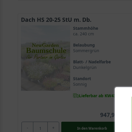
Dach HS 20-25 StU m. Db.
Stammhöhe
ca. 240 cm
Belaubung
Sommergrün
Blatt- / Nadelfarbe
Dunkelgrün
Standort
Sonnig
Lieferbar ab KW43
947,90 €
-
+
In den
Warenkorb