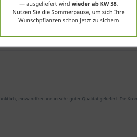
— ausgeliefert wird
wieder ab KW 38
.
Nutzen Sie die Sommerpause, um sich Ihre
Wunschpflanzen schon jetzt zu sichern
uidambar styraciflua 'Dachform/Dachspalier'"
tlich, einwandfrei und in sehr guter Qualität geliefert. Die Kron