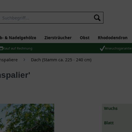
b- & Nadelgehölze
Ziersträucher
Obst
Rhododendron
Kauf auf Rechnung
Anwuchsgarantie
hspaliere
Dach (Stamm ca. 225 - 240 cm)
spalier'
Wuchs
Blatt