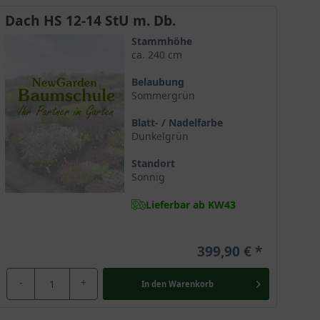
Dach HS 12-14 StU m. Db.
Stammhöhe
ca. 240 cm
Belaubung
Sommergrün
Blatt- / Nadelfarbe
Dunkelgrün
Standort
Sonnig
Lieferbar ab KW43
399,90 €
-
+
In den
Warenkorb