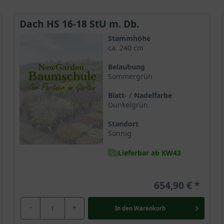
Dach HS 16-18 StU m. Db.
Stammhöhe
ca. 240 cm
Belaubung
Sommergrün
Blatt- / Nadelfarbe
Dunkelgrün
Standort
Sonnig
Lieferbar ab KW43
654,90 €
-
+
In den
Warenkorb