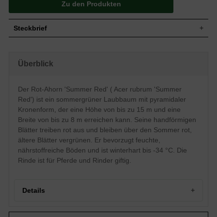
Zu den Produkten
Steckbrief
Laubbaum, aufrecht, anfangs ovale und
später pyramidale Kronenform,
Wuchs
Überblick
geschlossen, gut verzweigt, 12 bis 15 m
hoch und 6 bis 8 m breit
Sommergrün, handförmig, eingeschnitten,
Der Rot-Ahorn 'Summer Red' ( Acer rubrum 'Summer
glänzend, im Austrieb rot, über den
Blatt
ganzen Sommer hin rot, ältere Blätter
Red') ist ein sommergrüner Laubbaum mit pyramidaler
vergrünend, gelbrote bis gelbe
Kronenform, der eine Höhe von bis zu 15 m und eine
Herbstfärbung, ca. 10 cm groß
Breite von bis zu 8 m erreichen kann. Seine handförmigen
Frucht
Rote Flügelfrucht
Blätter treiben rot aus und bleiben über den Sommer rot,
Blüte
Rote Blütendolden
ältere Blätter vergrünen. Er bevorzugt feuchte,
Blütezeit
März
nährstoffreiche Böden und ist winterhart bis -34 °C. Die
Rinde
Grau und leicht furchig, Zweige rotbraun
Rinde ist für Pferde und Rinder giftig.
Herzwurzler, eher flach und breit
Wurzeln
wurzelnd, fein
Feuchte, durchlässige und nährstoffreiche
Details
Boden
Untergründe, kalkhaltige Böden
vermeiden
Herkunft und Besonderheit des Rot-Ahorns ’Summer Red’
Standort
Sonnig bis halbschattig, geschützt