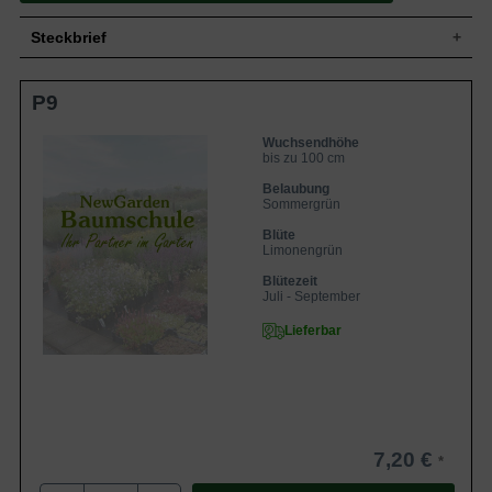
Steckbrief
Wuchs
Aufrecht, horstbildend
P9
Wuchshöhe
bis zu 100 cm
Sommergrün, dunkelgrüne Blattfarbe,
Blatt
Wuchsendhöhe
eiförmig
bis zu 100 cm
Frucht
-
Belaubung
Einfache, limonengrün nach innen
Sommergrün
Blüte
purpurrosa kugelartige Blütenstände,
körbchenartig
Blüte
Limonengrün
Blütezeit
Juli - September
Blütezeit
Wurzeln
-
Juli - September
Boden
Frisch, normal durchlässig, neutral
Lieferbar
Standort
Sonnig
Pflanzen pro
6 bis 9
m²
Die Echinacea purpurea 'Green Twister'
(Purpursonnenhut) begeistert mit
wunderschönen limonengrünen Blüten,
die Innen in ein Purpur-Rosa übergehen.
7,20 €
Ein toller Anblick. Auf sonnigen Beeten
und Freiflächen fühlt sich der