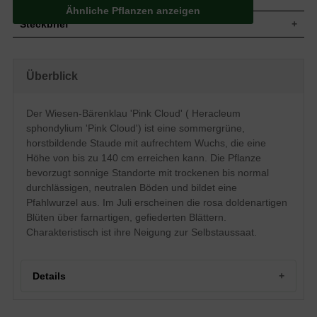
Ähnliche Pflanzen anzeigen
Steckbrief
Mittelgroße Staude, aufrecht, horstbildend,
Wuchs
oft Selbstaussaat, bis zu 140 cm hoch
Überblick
Wuchshöhe
bis zu 140 cm
Sommergrün, lanzettlich, gefiedert, farnartig,
Blatt
grün
Der Wiesen-Bärenklau 'Pink Cloud' ( Heracleum
Frucht
Kapselfrucht
sphondylium 'Pink Cloud') ist eine sommergrüne,
Blüte
Rosa, einfach, doldenartig, unbedeutend
horstbildende Staude mit aufrechtem Wuchs, die eine
Blütezeit
Juli
Höhe von bis zu 140 cm erreichen kann. Die Pflanze
bevorzugt sonnige Standorte mit trockenen bis normal
Wurzeln
Pfahlwurzel
durchlässigen, neutralen Böden und bildet eine
Trockene, normal durchlässige, neutrale
Boden
Untergründe
Pfahlwurzel aus. Im Juli erscheinen die rosa doldenartigen
Blüten über farnartigen, gefiederten Blättern.
Standort
Sonnig
Pflanzen
Charakteristisch ist ihre Neigung zur Selbstaussaat.
06. Apr
pro m²
Details
Portrait: Wiesen-Bärenklau 'Pink Cloud' – die rosa Wolke