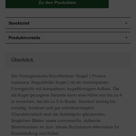
Zu den Produkten
Steckbrief
Jährl.
Bis zu 30 cm
Produktvorteile
Zuwachs
Wuchshöhe
Bis zu 4 m
gut frosthart
Wuchsbreite
Bis zu 3 m
sehr dichte, kompakte Hecke
gut schnittverträglich
Wuchsform
Breitbuschig und sehr kompakter Aufbau
Überblick
robustes, vielseitig einsetzbares Gehölz
Immergrün, länglich-eiförmig, glänzend,
ansprechende Blütephase (duftend)
Blatt
dunkelgrün, am Ende zugespitzt
anspruchslos (Boden)
Der Portugiesische Kirschlorbeer 'Kugel' ( Prunus
optimal für sehr schmale Hecken
Dunkelrote Steinfrüchte, nicht zum
Frucht
lusitanica 'Angustifolia' Kugel ) ist ein immergrünes
optimal für Hecken bis 4 m
Verzehr geeignet
Formgehölz mit kompaktem, kugelförmigem Aufbau. Die
Weiß bis cremeweiß, in 2 bis 15 cm
als Kugel gezogene Variante kann eine Höhe von bis zu 4
Blüte
langen Trauben, im Juni, angenehm
duftend
m erreichen, bei bis zu 3 m Breite. Standort sonnig bis
Relativ anspruchslos, bevorzugt trockene
schattig, frosthart und gut schnittverträglich.
Boden
bis frische, durchlässige und nahrhafte
Charakteristisch sind die dunkelgrün glänzenden,
Untergründe, keine Staunässe
länglichen Blätter sowie cremeweiße, duftende
Standort
Sonnig bis schattig
Blütentrauben im Juni. Ideale Buchsbaum-Alternative für
Heckenelement, Solitärgehölz,
Verwendung
Einzelstellung und Kübel.
Einzelstellung, Kübelbepflanzung