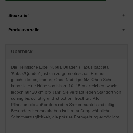
Steckbrief
Jährl.
Bis zu 20 cm
Produktvorteile
Zuwachs
Wuchshöhe
10 bis 15 m (ohne künstlichen Beschnitt)
extrem frosthart und windfest
Wuchsbreite
8 bis 12 m (ohne künstlichen Beschnitt)
verzeiht jeglichen Rückschnitt
eignet sich auch für schmale Hecken
In diesem Fall zu einem Quader
Überblick
Wuchsform
Standort sonnig-schattig (standorttolerant)
unterschiedlicher Durchmesser produziert
sehr langlebig und pflegeleicht
Blatt
Nadeln, gekrümmt, frischgrün
extrem robust und anspruchslosst
Die Heimische Eibe 'Kubus/Quader' ( Taxus baccata
starke, widerstandsfähige Wurzeln
Frucht
Rote Beeren, nicht zum Verzehr geeignet
'Kubus/Quader' ) ist ein zu geometrischen Formen
verträgt keine extreme Trockenheit
Blüte
Gelbe Köpfchen, im März und April
verträgt keine Staunässe
geschnittenes, immergrünes Nadelgehölz. Ohne Schnitt
Bevorzugt frische bis feuchte, gut
geringer Jahreszuwachs
kann sie eine Höhe von bis zu 10–15 m erreichen, wächst
Boden
durchlässige und nahrhafte Untergründe,
jedoch nur 20 cm pro Jahr. Sie verträgt jeden Standort von
insgesamt jedoch standorttolerant
sonnig bis schattig und ist extrem frosthart. Alle
Standort
Sonnig bis schattig
Pflanzenteile außer dem roten Samenmantel sind giftig.
Einzelelement, Gruppenbepflanzung,
Verwendung
Besonders hervorzuheben ist ihre außergewöhnliche
Alleebereich, Kübelpflanze, Paarelement
Schnittverträglichkeit, die präzise Formgebung ermöglicht.
Die Taxus baccata gehört zu den am
besten formbaren bzw.
schnittverträglichsten Gehölzen in
unserem Sortiment. Neben der bereits