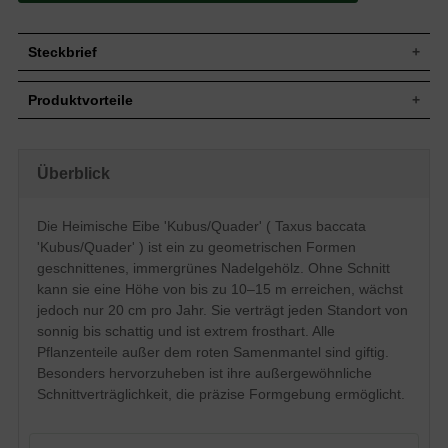
Steckbrief
Jährl.
Bis zu 20 cm
Produktvorteile
Zuwachs
Wuchshöhe
10 bis 15 m (ohne künstlichen Beschnitt)
extrem frosthart und windfest
Wuchsbreite
8 bis 12 m (ohne künstlichen Beschnitt)
verzeiht jeglichen Rückschnitt
eignet sich auch für schmale Hecken
In diesem Fall zu einem Quader
Überblick
Wuchsform
Standort sonnig-schattig (standorttolerant)
unterschiedlicher Durchmesser produziert
sehr langlebig und pflegeleicht
Blatt
Nadeln, gekrümmt, frischgrün
extrem robust und anspruchslosst
Die Heimische Eibe 'Kubus/Quader' ( Taxus baccata
starke, widerstandsfähige Wurzeln
Frucht
Rote Beeren, nicht zum Verzehr geeignet
'Kubus/Quader' ) ist ein zu geometrischen Formen
verträgt keine extreme Trockenheit
Blüte
Gelbe Köpfchen, im März und April
verträgt keine Staunässe
geschnittenes, immergrünes Nadelgehölz. Ohne Schnitt
Bevorzugt frische bis feuchte, gut
geringer Jahreszuwachs
kann sie eine Höhe von bis zu 10–15 m erreichen, wächst
Boden
durchlässige und nahrhafte Untergründe,
jedoch nur 20 cm pro Jahr. Sie verträgt jeden Standort von
insgesamt jedoch standorttolerant
sonnig bis schattig und ist extrem frosthart. Alle
Standort
Sonnig bis schattig
Pflanzenteile außer dem roten Samenmantel sind giftig.
Einzelelement, Gruppenbepflanzung,
Verwendung
Besonders hervorzuheben ist ihre außergewöhnliche
Alleebereich, Kübelpflanze, Paarelement
Schnittverträglichkeit, die präzise Formgebung ermöglicht.
Die Taxus baccata gehört zu den am
besten formbaren bzw.
schnittverträglichsten Gehölzen in
unserem Sortiment. Neben der bereits