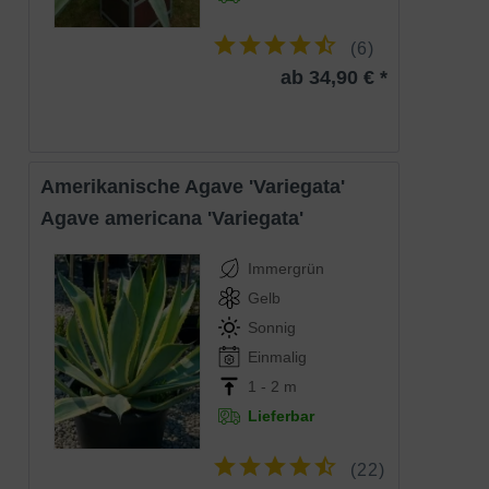
Trockene bis frische, sandig-tonige und
Boden
durchlässige Böden, Staunässe
vermeiden
(
6
)
Standort
Sonnig bis halbschattig
ab 34,90 € *
Die Agave leopoldii (Agave 'Leopoldii')
wird Sie garantiert begeistern. Die grünen
Blätter, die mit weißen Streifen gezeichnet
sind und durch weiße und gedrehte
Fasern am Rand auffallen, erweisen sich
Eigenschaften
als sehr dekorativ. Eine tolle Pflanze, die
Amerikanische Agave 'Variegata'
auch aufgrund ihrer niedrigen Wuchshöhe
für kleine Gärten geeignet ist. Relativ
Agave americana 'Variegata'
winterhartes, robustes und pflegeleichtes
Gehölz.
Immergrün
Gelb
Sonnig
Einmalig
1 - 2 m
Lieferbar
(
22
)