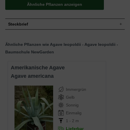
Ähnliche Pflanzen anzeigen
Steckbrief
Staude, kompakt und kleinbleibend,
Wuchs
aufrecht, dichtbuschig, bis zu 30 cm hoch
Ähnliche Pflanzen wie Agave leopoldii - Agave leopoldii -
und ähnlich breit
Baumschule NewGarden
Wuchshöhe
bis zu 50 cm
Immergrün, schmal-länglich, am Ende
zugespitzt, steif und hart, etwas nach
Amerikanische Agave
oben zusammengerollt, brauner Enddorn,
Blatt
grünes Blatt mit weißen Streifen, weiße
Agave americana
und gedrehte Fasern am Rand, glatt, bis
zu 15 cm lang
Frucht
-
Immergrün
Blüte
Gelb, rispenartig, rötliche Staubgefäße
Gelb
Einmalblühend, Pflanze stirbt nach der
Blütezeit
Sonnig
Blüte ab
Einmalig
Rinde
Stammlos
Flachwurzler, kräftig und faserig,
1 - 2 m
Wurzeln
manchmal spindlig verdickt
Lieferbar