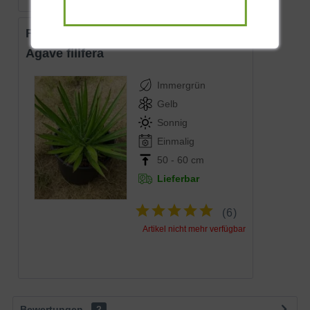
Faden-Agave
Agave filifera
Immergrün
Gelb
Sonnig
Einmalig
50 - 60 cm
Lieferbar
(
6
)
Artikel nicht mehr verfügbar
Bewertungen
2