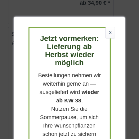
ab 34,90 € *
X
Stachel-Agave
Jetzt vormerken:
Agave ferox
Lieferung ab
Herbst wieder
Immergrün
möglich
Gelb
Sonnig-halbschattig
Bestellungen nehmen wir
Einmalig
weiterhin gerne an —
bis zu 3 m
ausgeliefert wird
wieder
Lieferbar
ab KW 38
.
Nutzen Sie die
(
4
)
Sommerpause, um sich
ab 47,90 € *
Ihre Wunschpflanzen
schon jetzt zu sichern