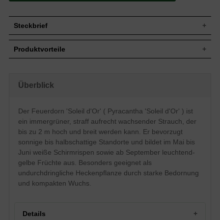
Steckbrief
Jährl.
20 bis 40 cm
Produktvorteile
Zuwachs
Wuchshöhe
Bis zu 2 m
gut windfest
Wuchsbreite
Bis zu 2 m
kann sehr schmal gehalten werden
absolut undurchdringlich (im Alter)
Wuchsform
Straff aufrecht, kompakt
Überblick
sehr standorttolerant
Immergrün, eiförmig bis lanzettlich,
extrem schnittverträglich
Blatt
dunkelgrün glänzend, ledrig bis zu 3,5-4
robust und pflegeleicht
Der Feuerdorn 'Soleil d'Or' ( Pyracantha 'Soleil d'Or' ) ist
cm lang
schönes Farbspiel durch Frucht und Blüte
ein immergrüner, straff aufrecht wachsender Strauch, der
mäßiger Jahreszuwachs
Rundlich, erbsengroß, leuchtend-gelb, ab
Frucht
Staunässe meiden
September bis teilweise zum Winterende
bis zu 2 m hoch und breit werden kann. Er bevorzugt
starker Insektenbeflug
sonnige bis halbschattige Standorte und bildet im Mai bis
Weiße Schirmrispen am mehrjährigen
Blüte
Trieb zu Anfang des Sommers
Juni weiße Schirmrispen sowie ab September leuchtend-
Blütezeit
Mai - Juni
gelbe Früchte aus. Besonders geeignet als
Relativ anspruchslos, optimale
undurchdringliche Heckenpflanze durch starke Bedornung
Boden
Entwicklung auf nährstoffreichen Böden
und kompakten Wuchs.
Standort
Sonnig bis halbschattig
Heckenpflanze, Mischhecke, Wandspalier,
Verwendung
Vogelnähr- und -nistgehölz, Insektenfutter
Details