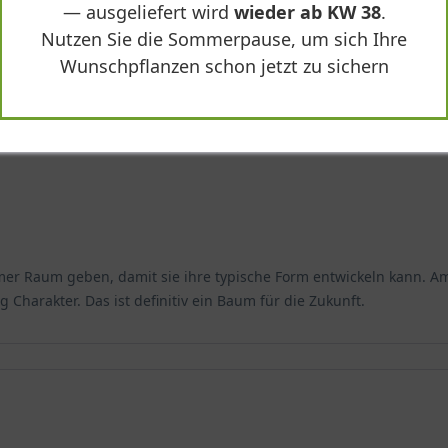
— ausgeliefert wird
wieder ab KW 38
.
Nutzen Sie die Sommerpause, um sich Ihre
Wunschpflanzen schon jetzt zu sichern
"
mer Raum geben, damit sie ihre typische Form entwickeln kann. Am 
g Charakter. Das ist definitiv ein Baum für die Zukunft.