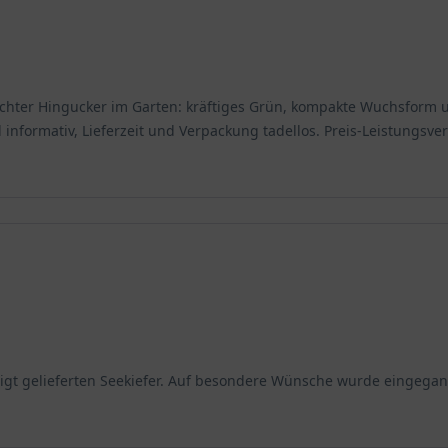
ein echter Hingucker im Garten: kräftiges Grün, kompakte Wuchsfo
formativ, Lieferzeit und Verpackung tadellos. Preis-Leistungsverh
igt gelieferten Seekiefer. Auf besondere Wünsche wurde eingega