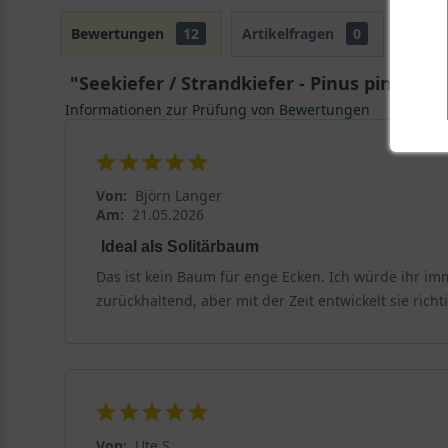
Bewertungen
12
Artikelfragen
0
"Seekiefer / Strandkiefer - Pinus pinaster
Informationen zur Prüfung von Bewertungen
Von:
Björn Langer
Am:
21.05.2026
Ideal als Solitärbaum
Das ist kein Baum für enge Ecken. Ich würde ihr im
zurückhaltend, aber mit der Zeit entwickelt sie richti
Von:
Ute S.