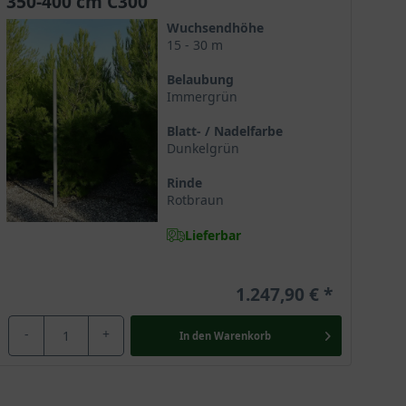
350-400 cm C300
Wuchsendhöhe
15 - 30 m
Belaubung
Immergrün
Blatt- / Nadelfarbe
Dunkelgrün
Rinde
Rotbraun
Lieferbar
1.247,90 €
-
+
In den
Warenkorb