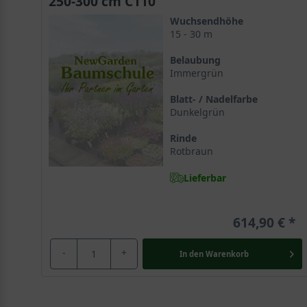
250-300 cm C110
Wuchsendhöhe
15 - 30 m
Belaubung
Immergrün
Blatt- / Nadelfarbe
Dunkelgrün
Rinde
Rotbraun
Lieferbar
614,90 €
-
+
In den
Warenkorb