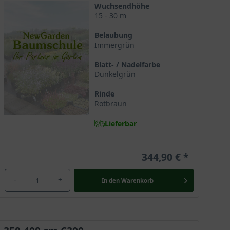
Wuchsendhöhe
15 - 30 m
Belaubung
Immergrün
Blatt- / Nadelfarbe
Dunkelgrün
Rinde
Rotbraun
Lieferbar
344,90 €
-
+
In den
Warenkorb