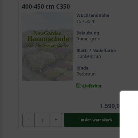
400-450 cm C350
Wuchsendhöhe
15 - 30 m
Belaubung
Immergrün
Blatt- / Nadelfarbe
Dunkelgrün
Rinde
Rotbraun
Lieferbar
1.599,90 €
-
+
In den
Warenkorb