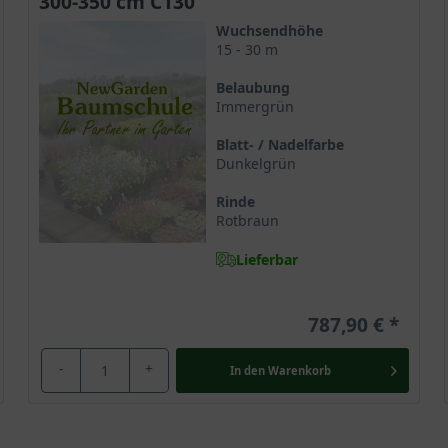
300-350 cm C130
Wuchsendhöhe
15 - 30 m
Belaubung
Immergrün
Blatt- / Nadelfarbe
Dunkelgrün
Rinde
Rotbraun
Lieferbar
787,90 €
-
+
In den
Warenkorb