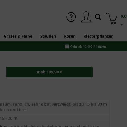
0,0
*
Gräser & Farne
Stauden
Rosen
Kletterpflanzen
Mehr als 10.000 Pflanzen
ab 199,90 €
Baum, rundlich, sehr dicht verzweigt; bis zu 15 bis 30 m
hoch und breit
15 - 30 m
Immergrün, Nadeln, dunkelgrün, eng stehend, sehr