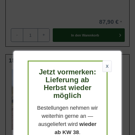
87,90 €
-
+
In den
Warenkorb
150-175 cm C35
X
Jetzt vormerken:
Wuchsendhöhe
bis zu 2 m
Lieferung ab
Belaubung
Herbst wieder
Sommergrün
möglich
Blatt- / Nadelfarbe
Hellgrün
Bestellungen nehmen wir
Standort
Sonnig-halbschattig
weiterhin gerne an —
Lieferbar
ausgeliefert wird
wieder
ab KW 38
.