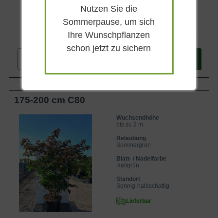
Nutzen Sie die
Sommerpause, um sich
Ihre Wunschpflanzen
199,90 €
schon jetzt zu sichern
-
+
In den
Warenkorb
175-200 cm C80
Wuchsendhöhe
bis zu 2 m
Belaubung
Sommergrün
Blatt- / Nadelfarbe
Hellgrün
Standort
Sonnig-halbschattig
Lieferbar