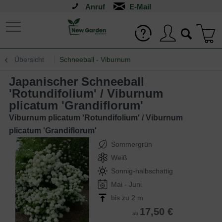
Anruf
Übersicht
Schneeball - Viburnum
Japanischer Schneeball
'Rotundifolium' / Viburnum
plicatum 'Grandiflorum'
Viburnum plicatum 'Rotundifolium' / Viburnum
plicatum 'Grandiflorum'
Sommergrün
Weiß
Sonnig-halbschattig
Mai - Juni
bis zu 2 m
17,50 €
ab