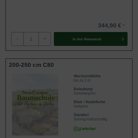
344,90 €
-
+
In den
Warenkorb
200-250 cm C80
Wuchsendhöhe
bis zu 2 m
Belaubung
Sommergrün
Blatt- / Nadelfarbe
Hellgrün
Standort
Sonnig-halbschattig
Lieferbar