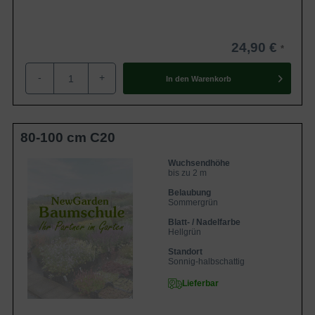
24,90 €
-
+
In den
Warenkorb
80-100 cm C20
Wuchsendhöhe
bis zu 2 m
Belaubung
Sommergrün
Blatt- / Nadelfarbe
Hellgrün
Standort
Sonnig-halbschattig
Lieferbar