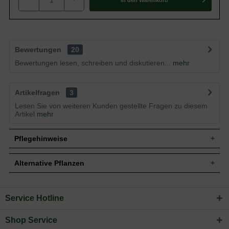
Bewertungen
20
Bewertungen lesen, schreiben und diskutieren...
mehr
Artikelfragen
3
Lesen Sie von weiteren Kunden gestellte Fragen zu diesem
Artikel
mehr
Pflegehinweise
Alternative Pflanzen
Pflanz- und Pflegetipps Acer palmatum 'Skeeter's
Broom' / Fächer-Ahorn 'Skeeter's Broom'
Service Hotline
Sie suchen eine Alternative?
Mit ein paar kleinen Tipps und Tricks kann man
In folgenden Kategorien finden Sie schöne Alternativen
Gartenpflanzen einen optimalen Start am neuen Standort
Shop Service