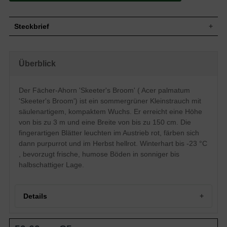
Steckbrief
Kleiner Strauch, dichtbuschig und
kompakt, schmaler und aufrechter Wuchs,
Wuchs
Überblick
säulenartig, bis zu 300 cm hoch und 150
cm breit
Wuchshöhe
bis zu 3 m
Der Fächer-Ahorn 'Skeeter's Broom' ( Acer palmatum
Sommergrün, fingerartig, am Ende
'Skeeter's Broom') ist ein sommergrüner Kleinstrauch mit
schmal zugespitzt, tief eingeschnitten, im
Blatt
Austrieb leuchtend rot, dann purpurrot,
säulenartigem, kompaktem Wuchs. Er erreicht eine Höhe
Herbstfärbung hellrot, ca. 10 cm breit
von bis zu 3 m und eine Breite von bis zu 150 cm. Die
Rote Flügelfrucht, später braun, nicht zum
fingerartigen Blätter leuchten im Austrieb rot, färben sich
Frucht
Verzehr geeignet
dann purpurrot und im Herbst hellrot. Winterhart bis -23 °C
Blüte
Eher unscheinbar, purpurfarbene Trauben
, bevorzugt frische, humose Böden in sonniger bis
Blütezeit
Mai bis Juni
halbschattiger Lage.
Rinde
Rotbraun
Flachwurzler, Oberboden stark
Wurzeln
durchwurzelt, feinwurzelig
Details
Frische bis feuchte, humose und
Boden
durchlässige Böden
Herkunft und Besonderheiten des Fächerahorns ’Skeeter`s
Standort
Sonnig bis halbschattig