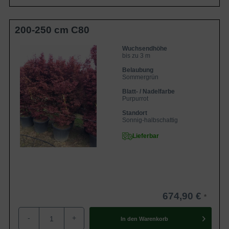
200-250 cm C80
Wuchsendhöhe
bis zu 3 m
Belaubung
Sommergrün
Blatt- / Nadelfarbe
Purpurrot
Standort
Sonnig-halbschattig
Lieferbar
674,90 €
-
+
In den
Warenkorb