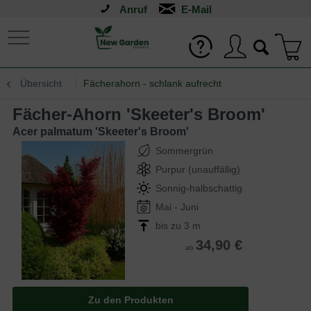
Anruf
Übersicht
Fächerahorn - schlank aufrecht
Fächer-Ahorn 'Skeeter's Broom'
Acer palmatum 'Skeeter's Broom'
Sommergrün
Purpur (unauffällig)
Sonnig-halbschattig
Mai - Juni
bis zu 3 m
34,90 €
ab
Zu den Produkten