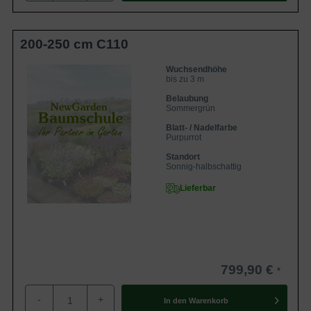
200-250 cm C110
Wuchsendhöhe
bis zu 3 m
Belaubung
Sommergrün
Blatt- / Nadelfarbe
Purpurrot
Standort
Sonnig-halbschattig
Lieferbar
799,90 €
-
+
In den
Warenkorb