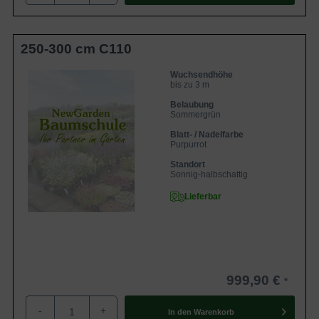
250-300 cm C110
Wuchsendhöhe
bis zu 3 m
Belaubung
Sommergrün
Blatt- / Nadelfarbe
Purpurrot
Standort
Sonnig-halbschattig
Lieferbar
999,90 €
-
+
In den
Warenkorb