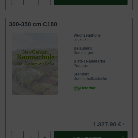
300-350 cm C180
Wuchsendhöhe
bis zu 3 m
Belaubung
Sommergrün
Blatt- / Nadelfarbe
Purpurrot
Standort
Sonnig-halbschattig
Lieferbar
1.327,90 €
-
+
In den
Warenkorb