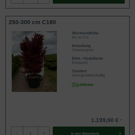
250-300 cm C180
Wuchsendhöhe
bis zu 3 m
Belaubung
Sommergrün
Blatt- / Nadelfarbe
Purpurrot
Standort
Sonnig-halbschattig
Lieferbar
1.199,90 €
-
+
In den
Warenkorb