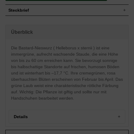
Steckbrief
Staude, aufrecht, breithorstig, bis zu 60
Wuchs
cm hoch
Überblick
Wuchshöhe
bis zu 60 cm
Blatt
Immergrün, grün mit rötlicher Färbung
Die Bastard-Nieswurz ( Helleborus x sternii ) ist eine
Blüte
Cremegrün, rosa überhaucht
immergrüne, aufrecht wachsende Staude, die eine Höhe
Blütezeit
Februar bis April
von bis zu 60 cm erreichen kann. Sie bevorzugt sonnige
Boden
Frische, humose Untergründe
bis halbschattige Standorte auf frischen, humosen Böden
Standort
Sonnig bis halbschattig
und ist winterhart bis –17,7 °C. Ihre cremegrünen, rosa
Pflanzen pro
7
überhauchten Blüten erscheinen von Februar bis April. Das
m²
Die Hellborus x sternii (Nieswurz) zeigt
grüne Laub weist eine charakteristische rötliche Färbung
sich in zahlreichen Facetten, besticht
auf. Wichtig: Die Pflanze ist giftig und sollte nur mit
jedoch in erster Linie mit der sanften
Handschuhen bearbeitet werden.
cremegrünen Färbung ihrer Blüte, die mit
dem immergrünen, leicht rötlich gefärbten
Blattlaub eine schöne Verbindung eingeht.
In der Sonne oder im Halbschatten
Details
Eigenschaften
wächst die Nieswurz bis zu 60 cm heran
und kann sich auf frischem und humosem
Boden am besten entwickeln. Die Pflanze
Portrait der Bastard-Nieswurz – ein Vorfrühlingsjuwel
ist nicht für den Verzehr geeignet und