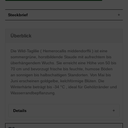
Steckbrief
Staude, aufrecht, überhängend,
Wuchs
horstbildend, 50 bis 70 cm hoch
Überblick
Wuchshöhe
50 - 70 cm
Blatt
Sommergrün, lineal, grün
Die Wild-Taglilie ( Hemerocallis middendorffii ) ist eine
Frucht
Kapsel
sommergrüne, horstbildende Staude mit aufrechtem bis
Blüte
Goldgelb, kelchförmig, verzweigt
überhängendem Wuchs. Sie erreicht eine Höhe von 50 bis
Blütezeit
Mai bis Juni
70 cm und bevorzugt frische bis feuchte, humose Böden
Boden
Frische bis feuchte, humose Untergründe
an sonnigen bis halbschattigen Standorten. Von Mai bis
Standort
Sonnig bis halbschattig
Juni erscheinen goldgelbe, kelchförmige Blüten. Die
Pflanzen pro
6
Winterhärte beträgt bis -34 °C , ideal für Gehölzränder und
m²
Wasserrandbepflanzung.
Die Hemerocallis middendorffii (Wild-
Taglilie) wächst wie der Name es bereits
vermuten lässt in freier Wildbahn und
strahlt dort eine wunderschöne Wärme
Details
aus, die sie mit ihrer golggelben Blüte
unterstreicht. Von Mai bis Juni bildet die
Blüte im Zusammenspiel mit dem
Portrait der Wild-Taglilie: Eine frühe Schönheit aus
sommergrünen Blattlaub einen tollen
Eigenschaften