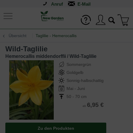
Anruf
Übersicht
Taglilie - Hemerocallis
Wild-Taglilie
Hemerocallis middendorffii / Wild-Taglilie
Sommergrün
Goldgelb
Sonnig-halbschattig
Mai - Juni
50 - 70 cm
6,95 €
ab
Zu den Produkten