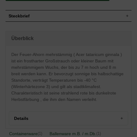
Steckbrief
Großer Strauch bis kleiner Baum, locker
aufrecht, breit rundliche Form,
Überblick
Wuchs
fächerförmige Krone, überhängende
Hauptäste, dünne Zweige, mehrstämmig,
bis zu 7 m hoch und 8 m breit
Der Feuer-Ahorn mehrstämmig ( Acer tataricum ginnala )
Wuchshöhe
bis zu 7 m
ist ein frostharter Großstrauch oder kleiner Baum mit
Frischgrün, Herbstfärbung strahlend rot
Blatt
bis dunkelrot, 3 bis 5 lappig, gesägt, bis
mehrstämmigem Wuchs, der bis zu 7 m hoch und 8 m
zu 8 cm lang
breit werden kann. Er bevorzugt sonnige bis halbschattige
Frucht
Rötliche Fruchtflügel, bis zu 3 cm lang
Standorte, verträgt Temperaturen bis -40 °C
Blüte
Weißgelbe Blüten, duftend
(Winterhärtezone 3) und gilt als stadtklimafest.
Charakteristisch ist seine strahlend rote bis dunkelrote
Blütezeit
Mai / Juni
Herbstfärbung , die ihm den Namen verleiht.
Junge Zweige rotbraun, später hellbraun
Rinde
bis graubraun, etwas gefurcht
Flachwurzler, fein verzweigt,
Wurzeln
oberflächennah
Details
Standorttolerant, jedoch kalkhaltige und
Boden
staunasse Böden vermeiden
Containerware
Ballenware m.B. / m.Db.
(1)
(1)
Standort
Sonnig bis halbschattig