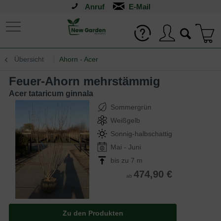
Anruf
Übersicht
Ahorn - Acer
Feuer-Ahorn mehrstämmig
Acer tataricum ginnala
Sommergrün
Weißgelb
Sonnig-halbschattig
Mai - Juni
bis zu 7 m
474,90 €
ab
Zu den Produkten