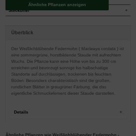
Ähnliche Pflanzen anzeigen
Steckbrief
Staude, aufrecht, horstbildend, 200 bis
Wuchs
300 cm hoch
Überblick
Wuchshöhe
2 - 3 m
Blatt
Sommergrün, rundlich, graugrün
Der Weißlichblühende Federmohn ( Macleaya cordata ) ist
Frucht
Unscheinbar
eine sommergrüne, horstbildende Staude mit aufrechtem
Blüte
Weißlich, rispenförmig
Wuchs. Die Pflanze kann eine Höhe von bis zu 300 cm
Blütezeit
Juli bis August
erreichen und bevorzugt sonnige bis halbschattige
Wurzeln
Unterirdische Rhizome
Standorte auf durchlässigen, trockenen bis feuchten
Durchlässige, trockene bis feuchte
Boden
Böden. Besonders charakteristisch sind die großen,
Untergründe
rundlichen Blätter in graugrüner Färbung, die das
Standort
Sonnig bis halbschattig
eigentliche Schmuckelement dieser Staude darstellen.
Pflanzen pro
1
m²
Die Macleaya cordata (Weißlichblühender
Federmohn) imponiert mit seiner
Details
enormen Wuchshöhe, die bis zu 300 cm
hoch werden kann. Besonders
charakteristisch sind die großen,
Portrait des Weißlichblühenden Federmohns
rundlichen Blätter in graugrüner Färbung.
Herkunft und Wuchscharakter
Eigenschaften
Das schöne Blattwerk ist ganz eindeutig
Ähnliche Pflanzen wie Weißlichblühender Federmohn -