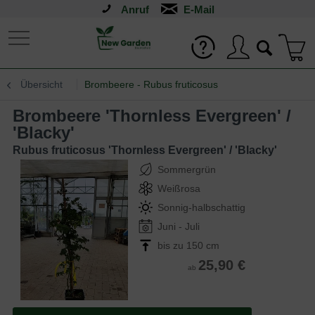
Anruf
Übersicht
Brombeere - Rubus fruticosus
Brombeere 'Thornless Evergreen' /
'Blacky'
Rubus fruticosus 'Thornless Evergreen' / 'Blacky'
Sommergrün
Weißrosa
Sonnig-halbschattig
Juni - Juli
bis zu 150 cm
25,90 €
ab