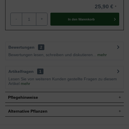
25,90 €
-
+
In den
Warenkorb
Bewertungen
2
Bewertungen lesen, schreiben und diskutieren...
mehr
Artikelfragen
1
Lesen Sie von weiteren Kunden gestellte Fragen zu diesem
Artikel
mehr
Pflegehinweise
Alternative Pflanzen
Pflanz- und Pflegetipps Rubus fruticosus
'Thornless Evergreen' / 'Blacky' / Brombeere