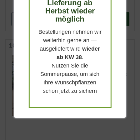
Lieferung ab
15,90 €
Herbst wieder
möglich
-
+
In den
Warenkorb
Bestellungen nehmen wir
weiterhin gerne an —
100-150 cm C3
ausgeliefert wird
wieder
ab KW 38
.
Wuchsendhöhe
bis zu 150 cm
Nutzen Sie die
Frucht
Sommerpause, um sich
Schwarz, groß und kegelförmig
Ihre Wunschpflanzen
Geschmack
Süßsauer und saftig
schon jetzt zu sichern
Lieferbar