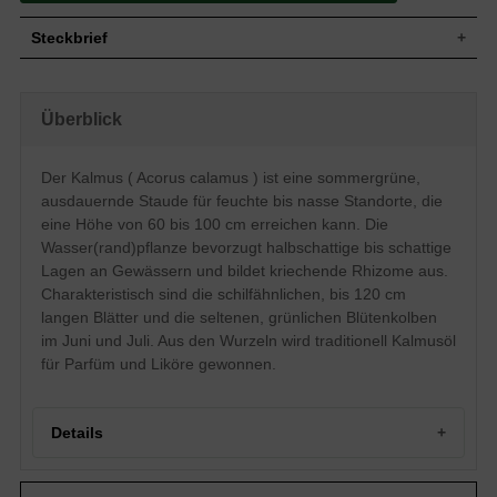
Steckbrief
Staude, aufrecht, ausdauernd, krautig, ca.
Wuchs
60 bis 100 cm hoch
Überblick
Wuchshöhe
60 - 100 cm
Sommergrün, schilfähnlich bis
schwertförmig, glattrandig, am Ende
Der Kalmus ( Acorus calamus ) ist eine sommergrüne,
Blatt
zugespitzt, manchmal gewellter Rand,
ausdauernde Staude für feuchte bis nasse Standorte, die
frisch grüngelb bis grün, 60 bis maximal
120 cm lang
eine Höhe von 60 bis 100 cm erreichen kann. Die
Wasser(rand)pflanze bevorzugt halbschattige bis schattige
In unseren Breitengraden nicht
Frucht
ausgebildet
Lagen an Gewässern und bildet kriechende Rhizome aus.
Grünlich bis rötlich, kolbenartige
Charakteristisch sind die schilfähnlichen, bis 120 cm
Blüte
Blütenform, 4 bis 10 cm lang, sehr selten
langen Blätter und die seltenen, grünlichen Blütenkolben
blühend
im Juni und Juli. Aus den Wurzeln wird traditionell Kalmusöl
Blütezeit
Juni bis Juli
für Parfüm und Liköre gewonnen.
Wurzeln
Rhizombildend, kriechend, fleischig
Feuchte, nährstoffreiche und
Boden
sommerwarme Untergründe, gerne
Details
stehende Gewässer
Standort
Halbschattig bis schattig
Portrait des Kalmus (Acorus calamus)
Pflanzen pro
4