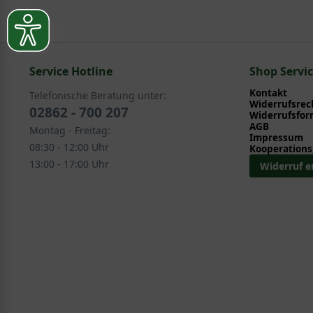
Pflege- und Pflanztipps
, wo Sie zahlreiche Information
Sie suchen eine Alternative?
Das frischgrüne Blattwerk
Pflegeanleitung zum Download an, die Sie nachstehe
In folgenden Kategorien finden Sie schöne Alternativ
Das Laub der Blauen Gauklerblume ist sommergrün, was 
gesägten Rand und einer zugespitzten Spitze, was ihne
Service Hotline
Stauden > Wasserpflanzen > Sumpf - Pflanzen
Shop Servi
sorgt für eine frische, lebendige Optik. Die Blätter 
Stauden > Wasserpflanzen > Flachwasser - Pflanzen
Kontakt
Erscheinung beiträgt. Im Herbst zeigt die Pflanze ke
Telefonische Beratung unter:
Widerrufsrec
02862 - 700 207
da die Blütezeit bis in den Spätsommer reicht.
Widerrufsfor
AGB
Montag - Freitag:
Impressum
Nach dieser Betrachtung der ästhetischen Aspekte ste
08:30 - 12:00 Uhr
Kooperations
Geltung zu bringen.
13:00 - 17:00 Uhr
Widerruf e
Vielfältige Verwendungsmöglichkeiten
Die Blaue Gauklerblume ist aufgrund ihrer Standorta
klassischen Wasserrandbepflanzungen bis hin zu kreat
Am Wasserrand und in der Sumpfzone
Als typische Wasserpflanze eignet sich die Blaue Gau