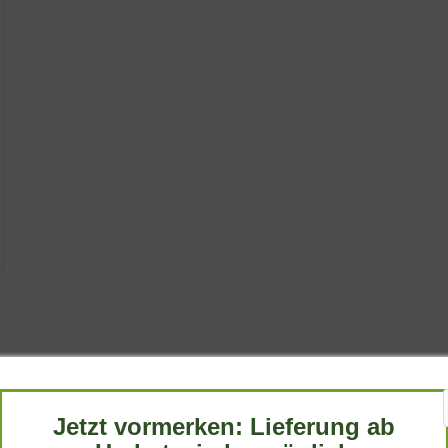
inierende Staude, die mit ihren zarten Blüten und ihrer Vorliebe 
Charme in heimische Gärten und zeigt sich dabei als robuste und 
Jetzt vormerken: Lieferung ab
mende Schönheit