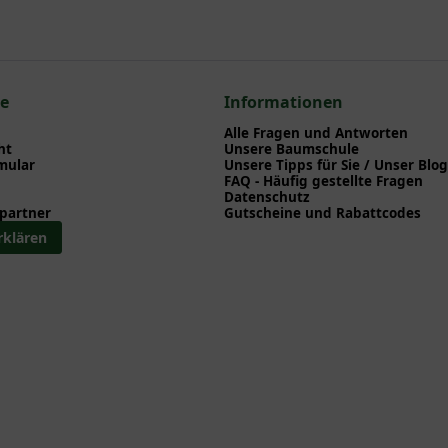
en zu Pflanzzeitpunkt, Pflege, Bewässerung etc. finden können. Al
nd herunterladen können.
en zum hier gezeigten Artikel Mimulus ringens / Blaue Gauklerblum
bedeutet, dass es im Herbst abfällt und im Frühjahr neu austreibt
n eine elegante Form verleiht. Ihre frischgrüne Farbe bildet eine
ce
Informationen
können bis zu 7 cm lang werden und sind wechselständig an den St
Alle Fragen und Antworten
ine besondere Herbstfärbung, sondern behält ihr Grün bis zum Laub
ht
Unsere Baumschule
mular
Unsere Tipps für Sie / Unser Blog
FAQ - Häufig gestellte Fragen
Datenschutz
llt sich die Frage, wie man die Blaue Gauklerblume am besten im 
partner
Gutscheine und Rabattcodes
rklären
nsprüche und ihres Wuchses für verschiedene Gartenbereiche gee
iven Gestaltungsideen auf feuchten Freiflächen. Im Folgenden wer
klerblume hervorragend für die Bepflanzung von Teichrändern, Bac