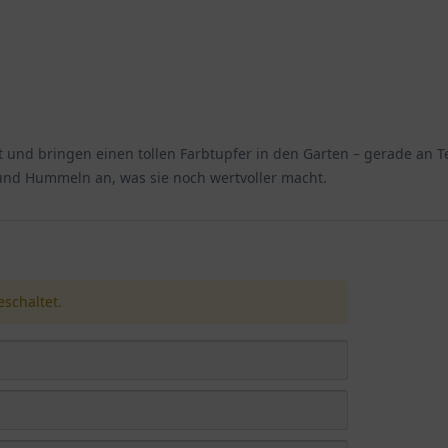
 optimalen Standortbedingungen für die Blaue Gauklerblume genaue
 das Gedeihen der Blauen Gauklerblume. Als Pflanze, die in ihrer 
lt und bringen einen tollen Farbtupfer in den Garten – gerade an 
 der Pflanzung unbedingt berücksichtigt werden sollten. Ein opti
 und Hummeln an, was sie noch wertvoller macht.
ser Staude.
albschattigen Standort, der ihr ausreichend Licht für die Photosy
lüten optimal entwickeln und zeigt sich in voller Pracht. Mimulus 
schaltet.
bschattiger Stelle sowie für die Freifläche auf feuchtem Boden geei
wa unter lichten Gehölzen oder an Ost- oder Westseiten, gedeiht si
chützt ist.