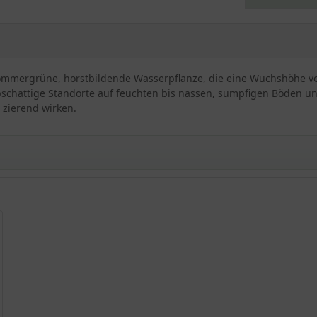
sommergrüne, horstbildende Wasserpflanze, die eine Wuchshöhe von
chattige Standorte auf feuchten bis nassen, sumpfigen Böden und i
 zierend wirken.
de Schönheit