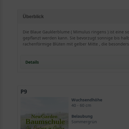
Überblick
Die Blaue Gauklerblume ( Mimulus ringens ) ist eine 
gepflanzt werden kann. Sie bevorzugt sonnige bis halbs
rachenförmige Blüten mit gelber Mitte , die besonders
Details
Portrait der Blauen Gauklerblume: Eine schwimmen
Herkunft und Wuchsform
P9
Wuchshöhe und Blattwerk der Mimulus ringens
Standort und Boden für optimale Entwicklung
Wuchsendhöhe
Ideale Lichtverhältnisse
40 - 60 cm
Bodenansprüche der Blauen Gauklerblume
Belaubung
Blütenpracht und Laub der Mimulus ringens
Sommergrün
Die besonderen Blüten