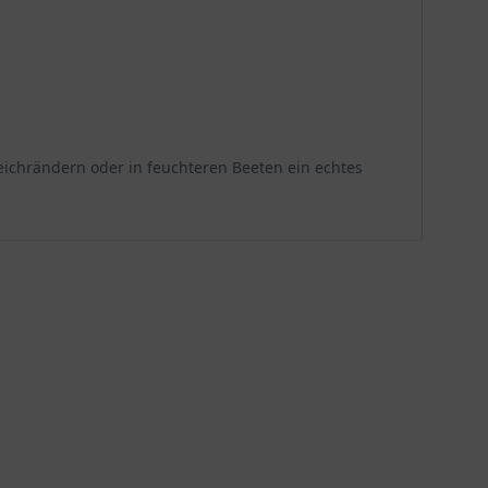
r zu betrachten, denn nur am richtigen Platz kann
Heimat feuchte Lebensräume besiedelt, hat sie
Teichrändern oder in feuchteren Beeten ein echtes
maler Standort fördert nicht nur das Wachstum,
nthese bietet, ohne dass sie der prallen Mittagssonne
ringens wird bei Stauden Stade als Wasserpflanze
gnet. Dies unterstreicht ihre Vielseitigkeit in Bezug
e besonders gut, da hier die Bodenfeuchtigkeit länger