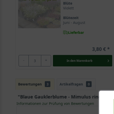
Blüte
Das frischgrüne Blattwerk
Violett
Vielfältige Verwendungsmöglichkeiten
Am Wasserrand und in der Sumpfzone
Blütezeit
Auf feuchten Freiflächen
Juni - August
Gestaltung mit der Blauen Gauklerblume
Lieferbar
Perfekte Pflanzpartner für die Blaue Gauklerblume
Begleiter am Wasser
Kombinationen auf Freiflächen
3,80 €
Pflege und Überwinterung
Gießen und Düngen
-
+
In den
Warenkorb
Schnitt und Ausbreitung der Mimulus ringens
Winterharte Eigenschaften
Wissenswertes über die Mimulus ringens
Herkunft des Namens und Besonderheiten
Bewertungen
3
Artikelfragen
0
Die Blaue Gauklerblume (Mimulus ringens) ist eine fasz
aus dem östlichen Nordamerika bringt sie exotischen 
"Blaue Gauklerblume - Mimulus ringens"
Informationen zur Prüfung von Bewertungen
Portrait der Blauen Gauklerblume: Eine schwim