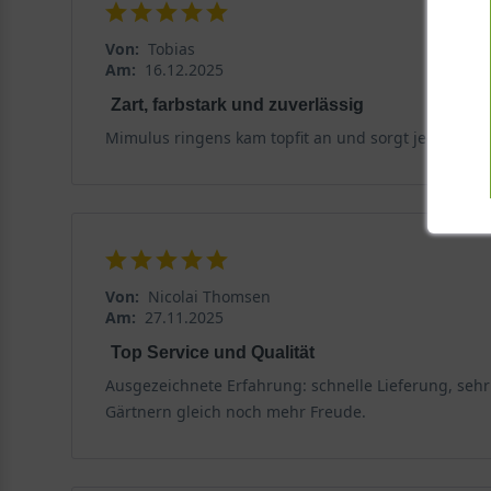
Die Blaue Gauklerblume, botanisch Mimulus ringens, is
nicht nur optisch überzeugen, sondern auch einen wic
Von:
Tobias
vielseitig einsetzbaren Pflanze für Gartenliebhaber, di
Am:
16.12.2025
Zart, farbstark und zuverlässig
Herkunft und Wuchsform
Mimulus ringens kam topfit an und sorgt jedes Jahr 
Die Blaue Gauklerblume stammt ursprünglich aus dem ö
sie sich als zuverlässige und winterharte Gartenpfla
ringens als hübsche Nordamerikanerin, die bei uns noc
und faserigen Wurzeln, die ihr Halt im feuchten Unte
zu bilden, die über Jahre hinweg Freude bereiten.
Von:
Nicolai Thomsen
Am:
27.11.2025
Wuchshöhe und Blattwerk der Mimulus ringens
Top Service und Qualität
Die Mimulus ringens erreicht eine Wuchshöhe von 40 b
Ausgezeichnete Erfahrung: schnelle Lieferung, seh
Wuchs ist kompakt und aufrecht, sodass sie auch in k
Gärtnern gleich noch mehr Freude.
lanzettlich geformt und weist einen gesägten Rand sow
Pflanze auch außerhalb der Blütezeit ein attraktives A
Erscheinung.