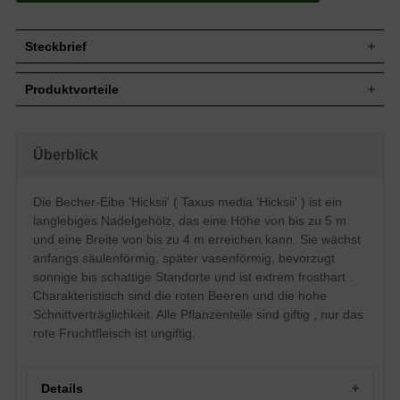
Steckbrief
Jährl.
Bis zu 20 cm
Produktvorteile
Zuwachs
Wuchshöhe
3 bis 5 m
extrem frosthart und windfest
Wuchsbreite
3 bis 4 m
verzeiht jeglichen Rückschnitt
ansprechender, auffälliger
Anfangs säulenförmig, später
Überblick
Wuchsform
Fruchtschmuck
vasenförmig, dicht verzweigt
standorttolerant
Blatt
Nadeln, zugespitzt, dunkelgrün
sehr langlebig und pflegeleicht
Die Becher-Eibe 'Hicksii' ( Taxus media 'Hicksii' ) ist ein
extrem robust und anspruchslos
Frucht
Rote Beeren, nicht zum Verzehr geeignet
langlebiges Nadelgehölz, das eine Höhe von bis zu 5 m
starke, widerstandsfähige Wurzeln
Gelbliche Blütenköpfchen, im März und
verträgt keine extreme Trockenheit
Blüte
und eine Breite von bis zu 4 m erreichen kann. Sie wächst
April
verträgt keine Staunässe
anfangs säulenförmig, später vasenförmig, bevorzugt
Rinde
Rotbraun
geringer Jahreszuwachs
sonnige bis schattige Standorte und ist extrem frosthart .
Bevorzugt frische bis feuchte, gut
Charakteristisch sind die roten Beeren und die hohe
Boden
durchlässige und nahrhafte Untergründe,
insgesamt jedoch standorttolerant
Schnittverträglichkeit. Alle Pflanzenteile sind giftig , nur das
rote Fruchtfleisch ist ungiftig.
Standort
Sonnig bis schattig
Solitärelement, Heckenpflanze,
Verwendung
Unterpflanzung, Kübelbepflanzung,
extrem formbar
Details