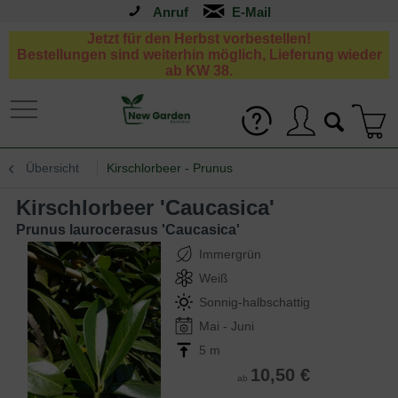
Anruf
Jetzt für den Herbst vorbestellen!
Bestellungen sind weiterhin möglich, Lieferung wieder
ab KW 38.
Übersicht
Kirschlorbeer - Prunus
Kirschlorbeer 'Caucasica'
Prunus laurocerasus 'Caucasica'
Immergrün
Weiß
Sonnig-halbschattig
Mai - Juni
5 m
10,50 €
ab