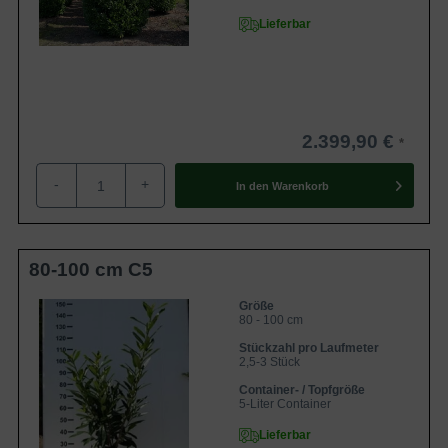
Der Kaukasische Kirschlorbeer erreicht eine Wuchshöhe
Lieferbar
bis zu 5 m und eine Wuchsbreite zwischen 2 und 3 m.
Aufgrund dieser Wuchseigenschaften ist der Kirschlorbeer
'Caucasica' ideal für
schmale
und
hohe
Hecken bis zu 5 m
geeignet. Der Kirschlorbeer bildet zudem einen straff
aufrechten und dichtbuschigen Wuchs und ist somit ideal
2.399,90 €
für einen blickdichten Sichtschutz geeignet.
-
+
In den
Warenkorb
Ist der Kaukasische Kirschlorbeer frosthart?
Prunus laurocerasus 'Caucasica' ist ein gut frosthartes
Exemplar, welches Temperaturen bis -24 °C standhält.
80-100 cm C5
Frostschäden treten an der immergrünen Heckenpflanze
selten auf - wahrscheinlicher sind Trockenschäden, die
Größe
80 - 100 cm
sich im Frühjahr durch viele braune Blätter an der Pflanze
Stückzahl pro Laufmeter
äußern. In der Regel trägt der Kirschlorbeer allerdings
2,5-3 Stück
keine größeren Schäden davon. Die braunen Blätter
Container- / Topfgröße
werden im Frühjahr abgestoßen und neue Triebe
5-Liter Container
beginnen sich zu entwickeln. Mit einem leichten
Lieferbar