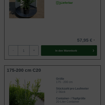
Lieferbar
57,95 €
-
+
In den
Warenkorb
175-200 cm C20
Größe
175 - 200 cm
Stückzahl pro Laufmeter
2 Stück
Container- / Topfgröße
20-Liter Container