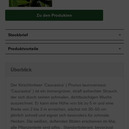
Zu den Produkten
Steckbrief
Jährl.
Bis zu 30-50 cm
Produktvorteile
Zuwachs
Wuchshöhe
Bis zu 5 m
schnellwüchsig
Wuchsbreite
2 bis 3 m
dichte, kompakte Hecke
gut schnittverträglich
Wuchsform
Straff aufrecht, dichtbuschig, schmal
Überblick
angenehm duftend
Immergrün, rundlich-länglich, dunkelgrün
robustes Gehölz
Blatt
glänzend und ledrig
anspruchslos (Boden)
Der Kirschlorbeer 'Caucasica' ( Prunus laurocerasus
straff-schmalwüchsig
Tiefschwarze erbsengroße Steinfrüchte,
Frucht
'Caucasica' ) ist ein immergrüner, straff aufrechter Strauch,
optimal für schmale und hohe Hecken
nicht zum Verzehr geeignet
bis 5 m
der sich durch seinen schmalen, dichtbuschigen Wuchs
Blüte
Weiß, duftend, im Mai
verträgt keine Staunässe
auszeichnet. Er kann eine Höhe von bis zu 5 m und eine
Blütezeit
Mai - Juni
solide frosthart
Breite von 2 bis 3 m erreichen, wächst mit 30–50 cm
regelmäßiger Beschnitt nötig
Relativ anspruchslos, bevorzugt den
jährlich schnell und eignet sich besonders für schmale
Boden
frischen, durchlässigen Untergrund,
Staunässe vermeiden
Hecken. Die weißen, duftenden Blüten erscheinen im Mai,
alle Pflanzenteile sind giftig . Standorttolerant, bevorzugt
Standort
Sonnig bis schattig