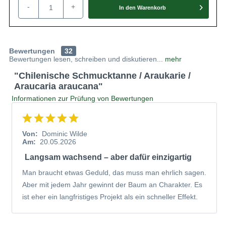
-
+
In den
Warenkorb
Anblick erfreuen. Der Nadelbaum benötigt an kalten Tagen
etwas Unterstützung und erweist sich dann in Gärten und
Parkanlagen als wunderschönes Schmuckstück.
Bewertungen
32
Bewertungen lesen, schreiben und diskutieren...
mehr
Wissenswertes zur Araucaria araucana allgemein
"Chilenische Schmucktanne / Araukarie /
Das Holz der Araucaria gilt als hochwertig und dient zum
Araucaria araucana"
Bau von Hausbooten und Brücken oder zur Herstellung
Informationen zur Prüfung von Bewertungen
von Furnier. In ihrer Heimat hat die Frucht der
Chilenischen Schmucktanne seit Jahrhunderten eine
wichtige Bedeutung: Die Zapfen werden geerntet und
Von:
Dominic Wilde
gekocht oder geröstet verzehrt. Sie schmecken ähnlich der
Am:
20.05.2026
Esskastanie nach einer Mischung aus Kartoffeln und Nuss.
Langsam wachsend – aber dafür einzigartig
Man braucht etwas Geduld, das muss man ehrlich sagen.
Aber mit jedem Jahr gewinnt der Baum an Charakter. Es
ist eher ein langfristiges Projekt als ein schneller Effekt.