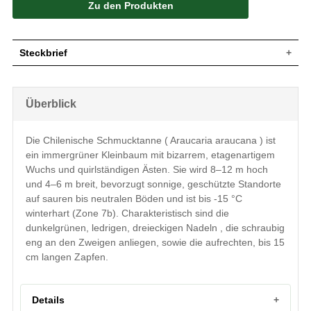
Zu den Produkten
Steckbrief
Kleinbaum, Äste gleichmäßig, quirlständig
Wuchs
in Etagen, wenig verzweigt; 8-12 m hoch
Überblick
und 4-6 m breit
Wuchshöhe
8 - 12 m
Dunkelgrün, ledrig, dreieckig, schraubig
Die Chilenische Schmucktanne ( Araucaria araucana ) ist
Blatt
eng an den Zweigen
ein immergrüner Kleinbaum mit bizarrem, etagenartigem
Frucht
Aufrechte Zapfen, bis zu 15 cm lang
Wuchs und quirlständigen Ästen. Sie wird 8–12 m hoch
Blüte
Unauffällig
und 4–6 m breit, bevorzugt sonnige, geschützte Standorte
Schuppenförmige Blattbasen verweilen
auf sauren bis neutralen Böden und ist bis -15 °C
sehr lange am Stamm, später
Rinde
winterhart (Zone 7b). Charakteristisch sind die
schwarzgraue bis braugraue dicke
dunkelgrünen, ledrigen, dreieckigen Nadeln , die schraubig
schuppige Borke.
eng an den Zweigen anliegen, sowie die aufrechten, bis 15
Wurzeln
Herzwurzel
cm langen Zapfen.
Boden
Sauer bis neutral, bevorzugt humosreich
Standort
Sonnig, geschützt
Winterhart
7b (-14,9 bis -12,3°C)
Details
Die Araucaria araucana (Chilenische