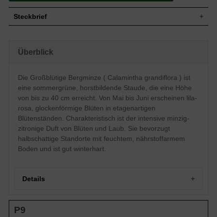
Steckbrief
Staude, aufrecht, buschig, horstbildend,
Wuchs
krautig, ausdauernd, 20 bis 40 cm hoch
Überblick
und 20 bis 30 cm breit
Wuchshöhe
20 - 40 cm
Sommergrün, eiförmig, rundlich, grob
Die Großblütige Bergminze ( Calamintha grandiflora ) ist
Blatt
gezahnt, gesägt, zitronenähnlicher Duft,
eine sommergrüne, horstbildende Staude, die eine Höhe
dunkelgrün, 3 bis 8 cm lang
von bis zu 40 cm erreicht. Von Mai bis Juni erscheinen lila-
Nüsschen, unscheinbar, nicht zum
Frucht
rosa, glockenförmige Blüten in etagenartigen
Verzehr geeignet
Blütenständen. Charakteristisch ist der intensive minzig-
Lila, rosa, lippenartig, glockenförmig,
länglich, einfach, etagenartiger
zitronige Duft von Blüten und Laub. Sie bevorzugt
Blüte
Blütenstand, sehr zierend, duftend, 5 bis
halbschattige Standorte mit feuchtem, nährstoffarmem
10 cm groß
Boden und ist gut winterhart.
Blütezeit
Mai bis Juni
Wurzeln
Wurzelballen
Feuchter, nährstoffarmer und normal
Details
Boden
durchlässiger Untergrund
Standort
Halbschattig
Portrait der Großblütigen Bergminze Calamintha
Pflanzen pro
P9
7
grandiflora
m²