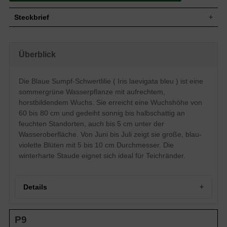
Steckbrief
Wasserpflanze, aufrecht, buschig,
horstbildend, ausdauernd, 60 bis 80 cm
Wuchs
Überblick
hoch und bis zu 5 cm unter der
Wasseroberfläche
Wuchshöhe
60 - 80 cm
Die Blaue Sumpf-Schwertlilie ( Iris laevigata bleu ) ist eine
Sommergrün, schwertförmig, zugespitzt,
Blatt
sommergrüne Wasserpflanze mit aufrechtem,
lineal, breit, ganzrandig, frischgrün
horstbildendem Wuchs. Sie erreicht eine Wuchshöhe von
Frucht
Kapselfrucht, nicht zum Verzehr geeignet
60 bis 80 cm und gedeiht sonnig bis halbschattig an
Blau, violett, Hänge- und Domblätter,
feuchten Standorten, auch bis 5 cm unter der
Blüte
tetraploide Form, sehr zierend, groß, 5 bis
10 cm Durchmesser
Wasseroberfläche. Von Juni bis Juli zeigt sie große, blau-
violette Blüten mit 5 bis 10 cm Durchmesser. Die
Blütezeit
Juni bis Juli
winterharte Staude eignet sich ideal für Teichränder.
Wurzeln
Rhizome
Feuchter und gut durchlässiger
Boden
Untergrund
Details
Standort
Sonnig bis halbschattig
Pflanzen pro
7
m²
Portrait der Blauen Sumpf-Schwertlilie: Eine Wasserpracht
Die Iris laevigata bleu (Blaue Sumpf-
P9
Herkunft und Wuchsform
Schwert-Lilie) ist eine sehr zierende