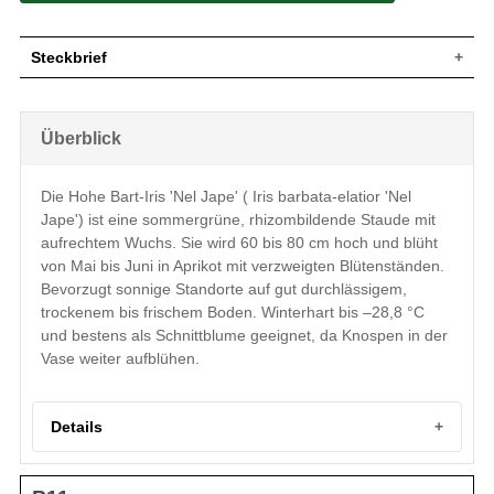
Steckbrief
Wuchs
Aufrecht, rhizombildend
Wuchshöhe
60 - 80 cm
Überblick
Blatt
Sommergrün, schwertförmig, grün
Aprikot, einfache Einzelblüte, verzweigter
Blüte
Die Hohe Bart-Iris 'Nel Jape' ( Iris barbata-elatior 'Nel
Blütenstand, Sonder-Blütenform
Jape') ist eine sommergrüne, rhizombildende Staude mit
Blütezeit
Mai bis Juni
aufrechtem Wuchs. Sie wird 60 bis 80 cm hoch und blüht
Boden
Gut durchlässig, trocken bis frisch, neutral
von Mai bis Juni in Aprikot mit verzweigten Blütenständen.
Standort
Sonnig
Bevorzugt sonnige Standorte auf gut durchlässigem,
Pflanzen pro
7
trockenem bis frischem Boden. Winterhart bis –28,8 °C
m²
Die Iris barbata-elatior 'Nel Jape' (Hohe
und bestens als Schnittblume geeignet, da Knospen in der
Bart-Iris) ist ein zartes Exemplar aus der
Vase weiter aufblühen.
Familie der Schwertliliengewächse. Diese
beliebten Stauden der Iris-Familie
entwickeln dekorative Blüten, die im
Garten tolle Akzente setzen. Freuen Sie
Details
sich bei der hohen Bart-Iris 'Nel Jape' auf
ein feines Aprikot. Diese schöne Pracht
entfaltet sie am besten im vollsonnigen
Portrait der Hohen Bart-Iris 'Nel Jape'
Gartenbeet oder auf der Freifläche auf