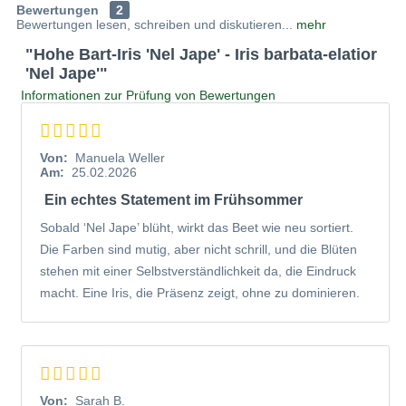
jedes sonnige Beet mit aristokratischer Eleganz.
Bewertungen
2
Bewertungen lesen, schreiben und diskutieren...
mehr
"Hohe Bart-Iris 'Nel Jape' - Iris barbata-elatior
Portrait der Hohen Bart-Iris 'Nel Jape'
'Nel Jape'"
Die Hohe Bart-Iris 'Nel Jape' gehört zur Familie der
Informationen zur Prüfung von Bewertungen
Schwertliliengewächse und ist eine typische Vertreterin der
Hohen Bart-Iris, die durch ihre üppigen Blüten besticht.
Bevor wir auf die Details eingehen, werfen wir einen Blick
Von:
Manuela Weller
Am:
25.02.2026
auf ihre Herkunft und Merkmale.
Ein echtes Statement im Frühsommer
Herkunft und Eigenschaften von Iris barbata-elatior
Sobald ‘Nel Jape’ blüht, wirkt das Beet wie neu sortiert.
'Nel Jape'
Die Farben sind mutig, aber nicht schrill, und die Blüten
stehen mit einer Selbstverständlichkeit da, die Eindruck
Iris barbata-elatior 'Nel Jape' ist eine gezielte Züchtung
macht. Eine Iris, die Präsenz zeigt, ohne zu dominieren.
aus der Gruppe der Hohen Bart-Iris. Ursprünglich
stammen die Stammformen aus dem Mittelmeerraum und
Vorderasien. Die Sorte 'Nel Jape' wurde wegen ihrer
außergewöhnlichen Blütenfarbe und ihres angenehmen
Dufts ausgewählt. Die Pflanze erreicht eine stattliche Höhe
Von:
Sarah B.