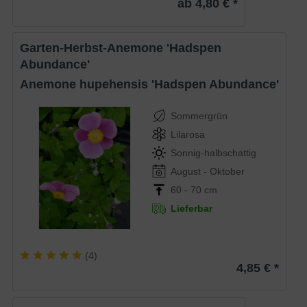
ab 4,80 € *
Garten-Herbst-Anemone 'Hadspen
Abundance'
Anemone hupehensis 'Hadspen Abundance'
Sommergrün
Lilarosa
Sonnig-halbschattig
August - Oktober
60 - 70 cm
Lieferbar
(
4
)
4,85 € *