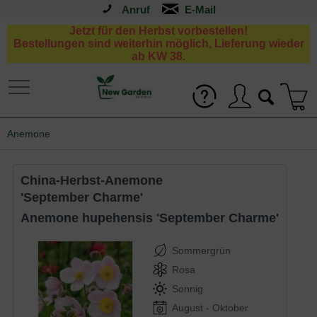
Anruf
Jetzt für den Herbst vorbestellen!
Bestellungen sind weiterhin möglich, Lieferung wieder
ab KW 38.
Anemone
China-Herbst-Anemone
'September Charme'
Anemone hupehensis 'September Charme'
Sommergrün
Rosa
Sonnig
August - Oktober