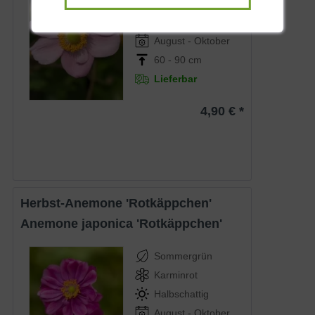
Tiefrosa
Halbschattig
August - Oktober
60 - 90 cm
Lieferbar
4,90 € *
Herbst-Anemone 'Rotkäppchen'
Anemone japonica 'Rotkäppchen'
Sommergrün
Karminrot
Halbschattig
August - Oktober