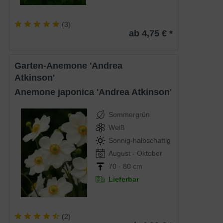
(
3
)
ab 4,75 € *
Garten-Anemone 'Andrea
Atkinson'
Anemone japonica 'Andrea Atkinson'
Sommergrün
Weiß
Sonnig-halbschattig
August - Oktober
70 - 80 cm
Lieferbar
(
2
)