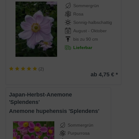
Sommergrün
Rosa
Sonnig-halbschattig
August - Oktober
bis zu 90 cm
Lieferbar
(
2
)
ab 4,75 € *
Japan-Herbst-Anemone
'Splendens'
Anemone hupehensis 'Splendens'
Sommergrün
Purpurrosa