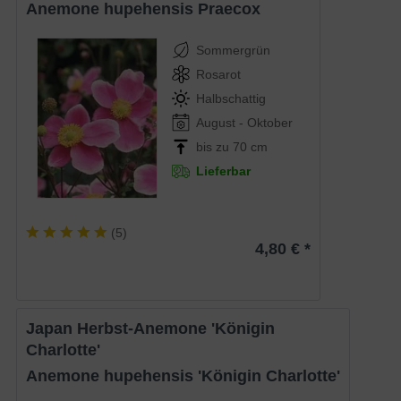
Anemone hupehensis Praecox
Sommergrün
Rosarot
Halbschattig
August - Oktober
bis zu 70 cm
Lieferbar
(
5
)
4,80 € *
Japan Herbst-Anemone 'Königin
Charlotte'
Anemone hupehensis 'Königin Charlotte'