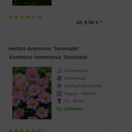
(
3
)
ab 9,50 € *
Herbst-Anemone 'Serenade'
Anemone tomentosa 'Serenade'
Sommergrün
Dunkelrosa
Sonnig-halbschattig
August - Oktober
70 - 90 cm
Lieferbar
(
2
)