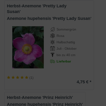
Herbst-Anemone 'Pretty Lady
Susan'
Anemone hupehensis 'Pretty Lady Susan'
Sommergrün
Rosa
Halbschattig
Juli - Oktober
bis zu 40 cm
Lieferbar
(
1
)
4,75 € *
Herbst-Anemone 'Prinz Heinrich'
Anemone hupehensis 'Prinz Heinrich'