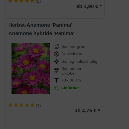
(
2
)
ab 4,90 € *
Herbst-Anemone 'Panima'
Anemone hybride 'Panima'
Sommergrün
Dunkelrosa
Sonnig-halbschattig
September -
Oktober
70 - 90 cm
Lieferbar
(
4
)
ab 4,75 € *