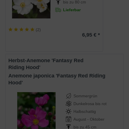
bis zu 80 cm
Lieferbar
(
2
)
6,95 € *
Herbst-Anemone 'Fantasy Red
Riding Hood'
Anemone japonica 'Fantasy Red Riding
Hood'
Sommergrün
Dunkelrosa bis rot
Halbschattig
August - Oktober
bis zu 45 cm