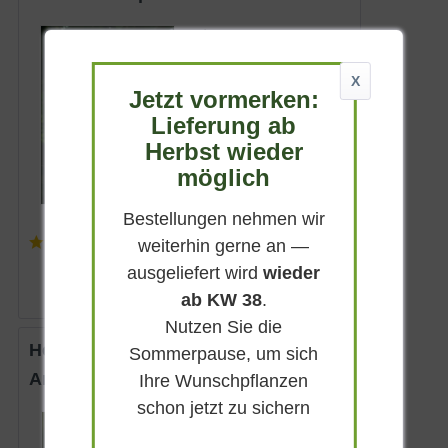
Sommergrün
Purpurrosa
X
Sonnig
Jetzt vormerken:
September -
Lieferung ab
Oktober
Herbst wieder
90 - 120 cm
möglich
Lieferbar
Bestellungen nehmen wir
(
2
)
weiterhin gerne an —
ab 5,50 € *
ausgeliefert wird
wieder
ab KW 38
.
Nutzen Sie die
Herbst-Anemone 'Rosenschale'
Sommerpause, um sich
Anemone japonica 'Rosenschale'
Ihre Wunschpflanzen
schon jetzt zu sichern
Sommergrün