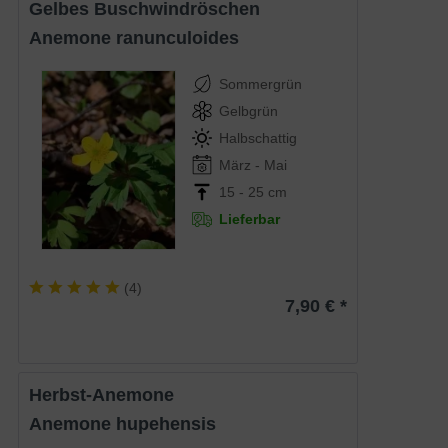
Gelbes Buschwindröschen
Anemone ranunculoides
Sommergrün
Gelbgrün
Halbschattig
März - Mai
15 - 25 cm
Lieferbar
(
4
)
7,90 € *
Herbst-Anemone
Anemone hupehensis