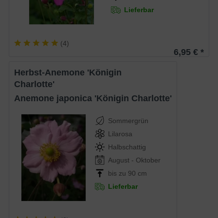
Lieferbar
(
4
)
6,95 € *
Herbst-Anemone 'Königin
Charlotte'
Anemone japonica 'Königin Charlotte'
Sommergrün
Lilarosa
Halbschattig
August - Oktober
bis zu 90 cm
Lieferbar