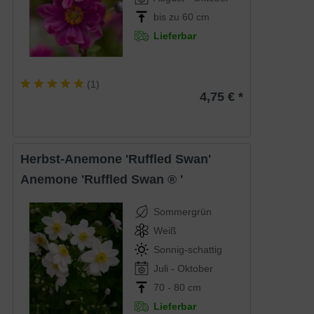
bis zu 60 cm
Lieferbar
(
1
)
4,75 € *
Herbst-Anemone 'Ruffled Swan'
Anemone 'Ruffled Swan ® '
Sommergrün
Weiß
Sonnig-schattig
Juli - Oktober
70 - 80 cm
Lieferbar