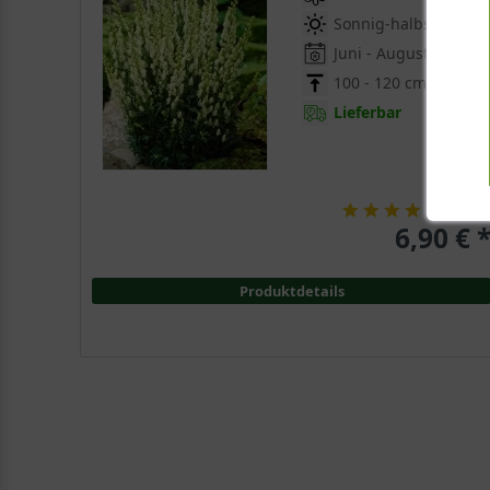
Sonnig-halbschattig
Juni - August
100 - 120 cm
Lieferbar
(
2
)
6,90 € 
Produktdetails