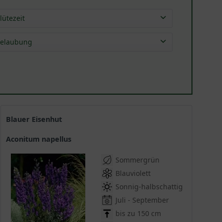
lütezeit
Mai
(
1
)
elaubung
Jun
(
4
)
sommergrün
(
10
)
Jul
(
7
)
Aug
(
7
)
Sep
(
5
)
Okt
(
4
)
Blauer Eisenhut
Aconitum napellus
Sommergrün
Blauviolett
Sonnig-halbschattig
Juli - September
bis zu 150 cm