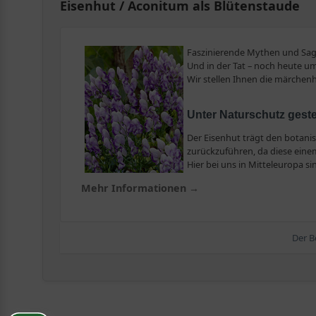
Eisenhut / Aconitum als Blütenstaude
Faszinierende Mythen und Sage
Und in der Tat – noch heute u
Wir stellen Ihnen die märchenh
Unter Naturschutz gestel
Der Eisenhut trägt den botani
zurückzuführen, da diese einem
Hier bei uns in Mitteleuropa s
lycoctonum subsp. vulparia) hei
Mehr Informationen →
Das Besondere am Eisenhut
Der Eisenhut ist eine krautige, teils straff aufrecht wa
Der B
helmartig geformt und durch fünf kronblattartige Kelchb
zwischen Juni und Oktober. Die Farbpalette reicht dabei 
Sämtliche Teile des Eisenhuts sind giftig, vor allem di
So fühlt sich die Staude bei Ihnen woh