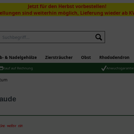
Jetzt für den Herbst vorbestellen!
ellungen sind weiterhin möglich, Lieferung wieder ab K
Suchen
b- & Nadelgehölze
Ziersträucher
Obst
Rhododendron
Kauf auf Rechnung
Anwuchsgarantie
itum
taude