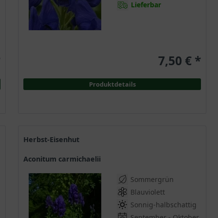
Lieferbar
*
7,50 € *
Produktdetails
Herbst-Eisenhut
Aconitum carmichaelii
Sommergrün
Blauviolett
Sonnig-halbschattig
September - Oktober