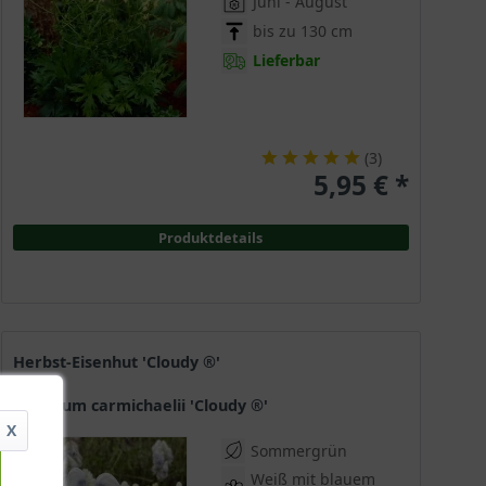
Juni - August
bis zu 130 cm
Lieferbar
(
3
)
5,95 € *
Produktdetails
Herbst-Eisenhut 'Cloudy ®'
Aconitum carmichaelii 'Cloudy ®'
X
Sommergrün
Weiß mit blauem