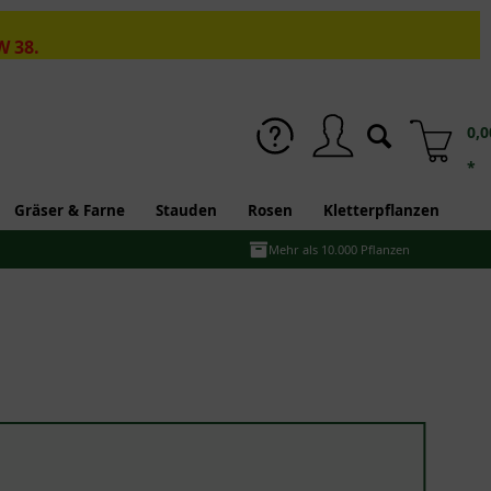
W 38.
0,0
*
Gräser & Farne
Stauden
Rosen
Kletterpflanzen
Mehr als 10.000 Pflanzen