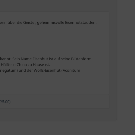
in über die Geister, geheimnisvolle Eisenhutstauden.
annt. Sein Name Eisenhut ist auf seine Blütenform
älfte in China zu Hause ist.
ariegatum) und der Wolfs-Eisenhut (Aconitum
schnittenen Blättern. Die zwittrigen Blüten sind
7/5.00)
lütenständen und zeigen sich, je nach Art und Sorte,
an Eisenhuts als Wolfsgift.