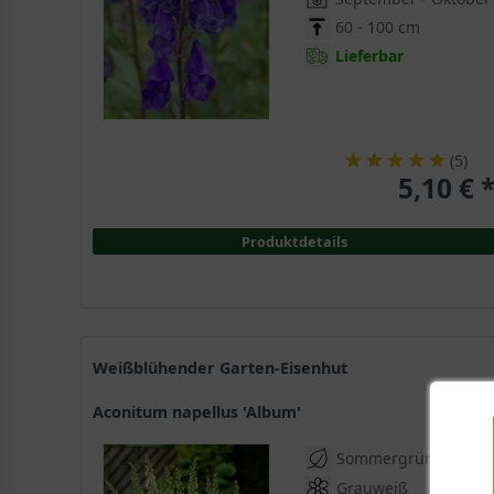
60 - 100 cm
Lieferbar
(
5
)
5,10 € 
Produktdetails
Weißblühender Garten-Eisenhut
Aconitum napellus 'Album'
Sommergrün
Grauweiß