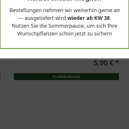
Halbschattig-
Bestellungen nehmen wir weiterhin gerne an
schattig
— ausgeliefert wird
wieder ab KW 38
.
Juni - Oktober
Nutzen Sie die Sommerpause, um sich Ihre
50 - 90 cm
Wunschpflanzen schon jetzt zu sichern
Lieferbar
*
5,90 € *
Produktdetails