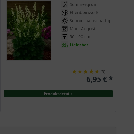
Sommergrün
Elfenbeinweiß
Sonnig-halbschattig
Mai - August
50 - 90 cm
Lieferbar
(
5
)
6,95 € *
Produktdetails