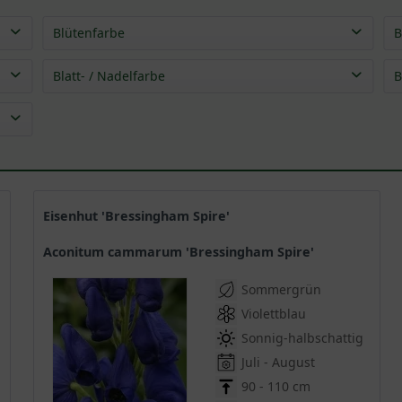
Blütenfarbe
B
blau
(
6
)
Blatt- / Nadelfarbe
B
crème
(
1
)
grün
(
10
)
gelb
(
1
)
grün
(
1
)
rosa
(
1
)
violett
(
5
)
weiß
(
3
)
Eisenhut 'Bressingham Spire'
Aconitum cammarum 'Bressingham Spire'
Sommergrün
Violettblau
Sonnig-halbschattig
Juli - August
90 - 110 cm