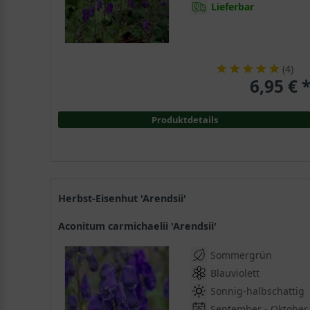
Lieferbar
(
4
)
6,95 € 
Produktdetails
Herbst-Eisenhut 'Arendsii'
Aconitum carmichaelii 'Arendsii'
Sommergrün
Blauviolett
Sonnig-halbschattig
September - Oktober