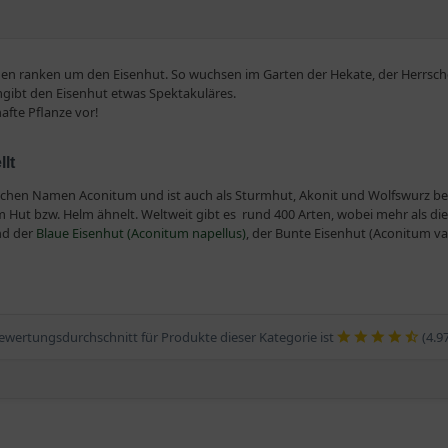
n ranken um den Eisenhut. So wuchsen im Garten der Hekate, der Herrscher
mgibt den Eisenhut etwas Spektakuläres.
afte Pflanze vor!
lt
schen Namen Aconitum und ist auch als Sturmhut, Akonit und Wolfswurz bek
 Hut bzw. Helm ähnelt. Weltweit gibt es rund 400 Arten, wobei mehr als die H
ind der
Blaue Eisenhut (Aconitum napellus)
, der Bunte Eisenhut (Aconitum v
misch; alle drei Arten sind unter Naturschutz gestellt.
chsende, teils windende Pflanze mit dunkelgrünen, meist rundlichen und einge
ewertungsdurchschnitt für Produkte dieser Kategorie ist
(4.9
lätter charakterisiert. Sie stehen in traubigen, dichten und endständigen B
von Weiß über Gelb bis hin zu Blau und Violett.
e Wurzeln und die Samen. Daher auch der Name Wolfswurz: Einst verwendete m
l