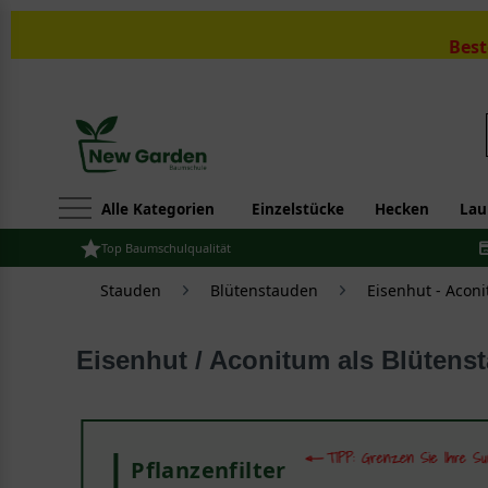
Best
Alle Kategorien
Einzelstücke
Hecken
Lau
Top Baumschulqualität
Stauden
Blütenstauden
Eisenhut - Acon
Eisenhut / Aconitum als Blütens
Pflanzenfilter