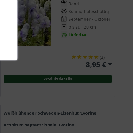
Rand
Sonnig-halbschattig
September - Oktober
bis zu 120 cm
Lieferbar
(
2
)
8,95 € *
Produktdetails
Weißblühender Schweden-Eisenhut 'Ivorine'
Aconitum septentrionale 'Ivorine'