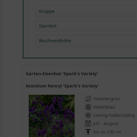
Gruppe
Blütenstauden
(
10
)
Standort
Gehölzrandstauden
(
4
)
Wuchsendhöhe
Rabattenstauden
(
10
)
Rhododendron-Begleitstauden
(
9
)
0,40 - 0,80 m
(
1
)
Schnittstauden
(
10
)
0,80 - 1,30 m
(
9
)
Solitärstauden
(
1
)
1,30 - 2,00 m
(
1
)
Garten-Eisenhut 'Spark's Variety'
Aconitum henryi 'Spark's Variety'
Sommergrün
Violettblau
Sonnig-halbschattig
Juli - August
bis zu 130 cm