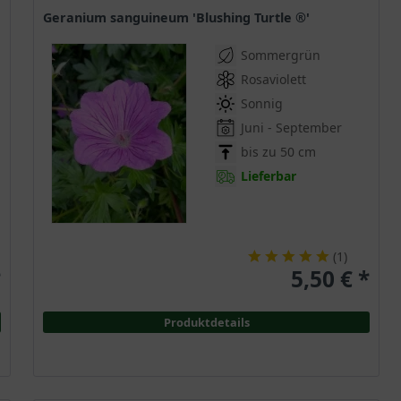
Geranium sanguineum 'Blushing Turtle ®'
Sommergrün
Rosaviolett
Sonnig
Juni - September
bis zu 50 cm
Lieferbar
(
1
)
*
5,50 € *
Produktdetails