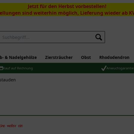
Jetzt für den Herbst vorbestellen!
ellungen sind weiterhin möglich, Lieferung wieder ab K
Suchen
b- & Nadelgehölze
Ziersträucher
Obst
Rhododendron
Kauf auf Rechnung
Anwuchsgarantie
rstauden