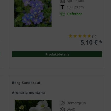
April - Juni
10 - 20 cm
Lieferbar
(
1
)
*
5,10 € *
Produktdetails
Berg-Sandkraut
Arenaria montana
Immergrün
Weiß