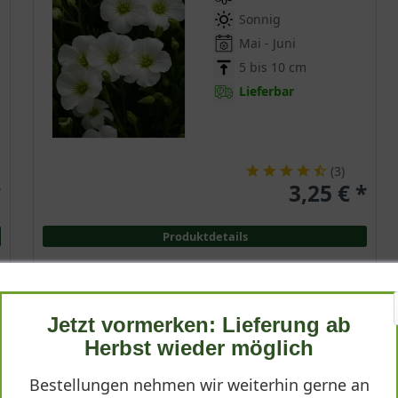
Sonnig
Mai - Juni
5 bis 10 cm
Lieferbar
(
3
)
*
3,25 € *
Produktdetails
Jetzt vormerken: Lieferung ab
Blaugrüne Segge 'Blue Zinger'
Herbst wieder möglich
Carex flacca 'Blue Zinger'
Bestellungen nehmen wir weiterhin gerne an