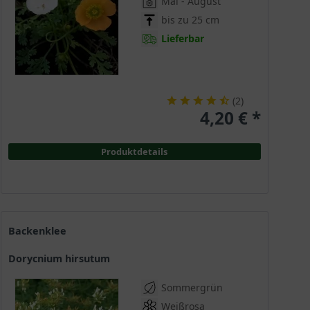
Mai - August
bis zu 25 cm
Lieferbar
(
2
)
4,20 € *
Produktdetails
Backenklee
Dorycnium hirsutum
Sommergrün
Weißrosa