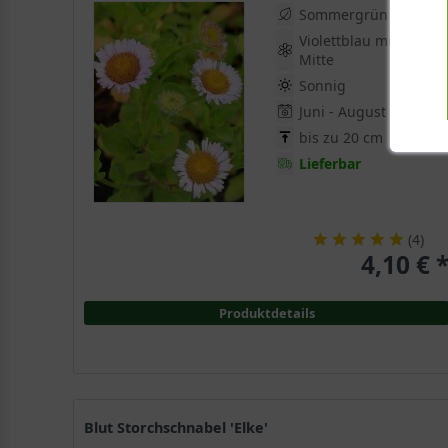
Sommergrün
Violettblau mit gelber
Mitte
Sonnig
Juni - August
bis zu 20 cm
Lieferbar
(
4
)
4,10 € 
Produktdetails
Blut Storchschnabel 'Elke'