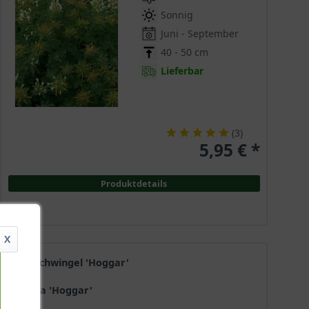
Sonnig
Juni - September
40 - 50 cm
Lieferbar
(
3
)
5,95 € *
Produktdetails
X
Blau-Schwingel 'Hoggar'
Festuca 'Hoggar'