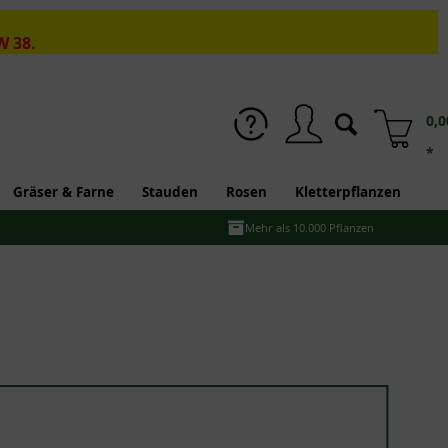
W 38.
0,0
*
Gräser & Farne
Stauden
Rosen
Kletterpflanzen
Mehr als 10.000 Pflanzen