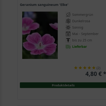
Geranium sanguineum 'Elke'
Sommergrün
Dunkelrosa
Sonnig
Mai - September
bis zu 25 cm
Lieferbar
(
2
)
4,80 € 
Produktdetails