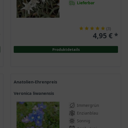
Lieferbar
silber
(
4
)
violett
(
25
)
weiß
(
48
)
(
3
)
*
4,95 € *
Produktdetails
Anatolien-Ehrenpreis
Veronica liwanensis
Immergrün
Enzianblau
Sonnig