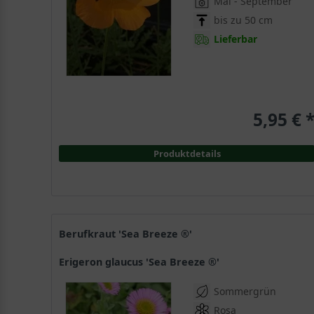
Mai - September
bis zu 50 cm
Lieferbar
5,95 € 
Produktdetails
Berufkraut 'Sea Breeze ®'
Erigeron glaucus 'Sea Breeze ®'
Sommergrün
Rosa