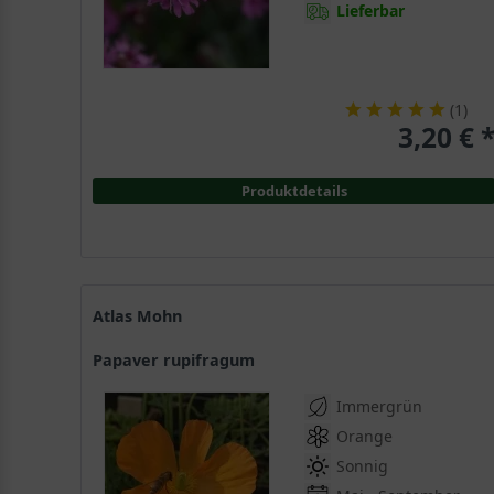
Lieferbar
Sumpf
(
2
)
Wasserrand-Pflanzen
(
3
)
(
1
)
3,20 € 
Produktdetails
Atlas Mohn
Papaver rupifragum
Immergrün
Orange
Sonnig