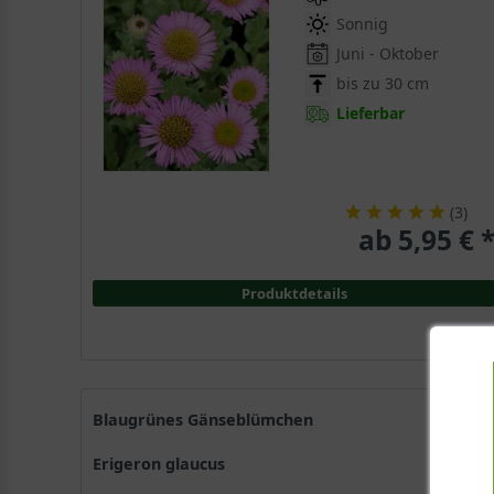
Sonnig
Juni - Oktober
bis zu 30 cm
Lieferbar
(
3
)
ab 5,95 € 
Produktdetails
Blaugrünes Gänseblümchen
Erigeron glaucus