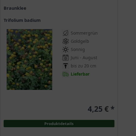
Braunklee
Trifolium badium
Sommergrün
Goldgelb
Sonnig
Juni - August
bis zu 20 cm
Lieferbar
4,25 € *
Produktdetails