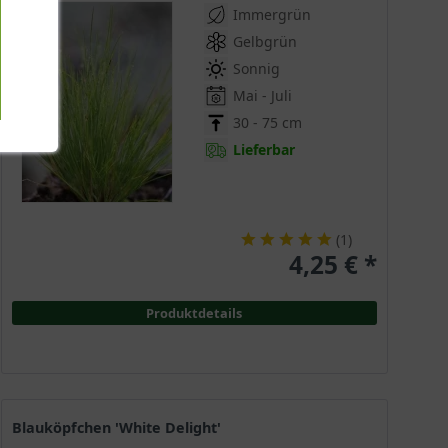
Immergrün
Gelbgrün
Sonnig
Mai - Juli
30 - 75 cm
Lieferbar
(
1
)
4,25 € *
Produktdetails
Blauköpfchen 'White Delight'