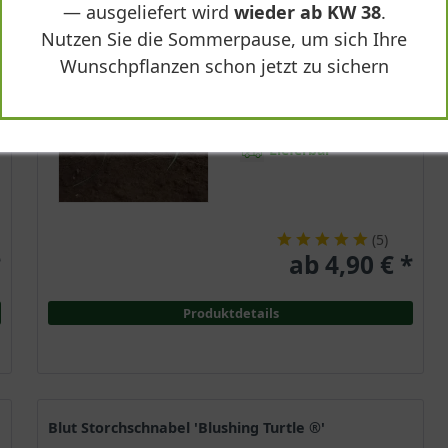
— ausgeliefert wird
wieder ab KW 38
.
Immergrün
Nutzen Sie die Sommerpause, um sich Ihre
Hellbraun
Wunschpflanzen schon jetzt zu sichern
Sonnig-halbschattig
April - Mai
bis zu 20 cm
Lieferbar
(
5
)
*
ab 4,90 € *
Produktdetails
Blut Storchschnabel 'Blushing Turtle ®'