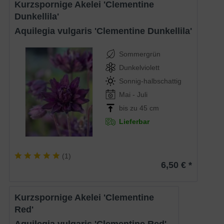
Kurzspornige Akelei 'Clementine
Dunkellila'
Aquilegia vulgaris 'Clementine Dunkellila'
Sommergrün
Dunkelviolett
Sonnig-halbschattig
Mai - Juli
bis zu 45 cm
Lieferbar
(
1
)
6,50 € *
Kurzspornige Akelei 'Clementine
Red'