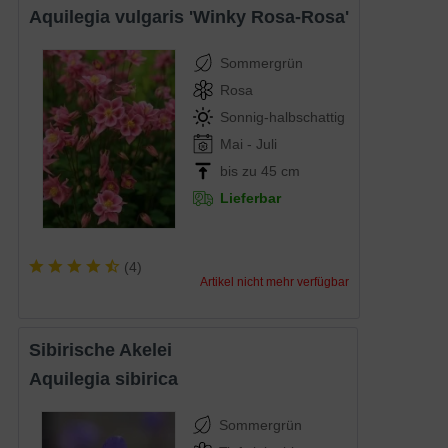
Aquilegia vulgaris 'Winky Rosa-Rosa'
Sommergrün
Rosa
Sonnig-halbschattig
Mai - Juli
bis zu 45 cm
Lieferbar
(
4
)
Artikel nicht mehr verfügbar
Sibirische Akelei
Aquilegia sibirica
Sommergrün