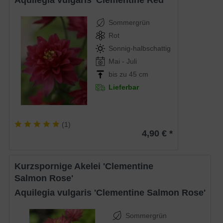
Aquilegia vulgaris 'Clementine Red'
Sommergrün
Rot
Sonnig-halbschattig
Mai - Juli
bis zu 45 cm
Lieferbar
(
1
)
4,90 € *
Kurzspornige Akelei 'Clementine
Salmon Rose'
Aquilegia vulgaris 'Clementine Salmon Rose'
Sommergrün