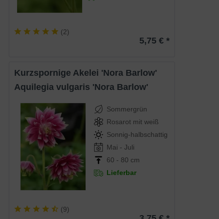
(
2
)
5,75 € *
Kurzspornige Akelei 'Nora Barlow'
Aquilegia vulgaris 'Nora Barlow'
Sommergrün
Rosarot mit weiß
Sonnig-halbschattig
Mai - Juli
60 - 80 cm
Lieferbar
(
9
)
3,75 € *