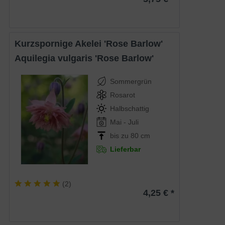
Kurzspornige Akelei 'Rose Barlow'
Aquilegia vulgaris 'Rose Barlow'
Sommergrün
Rosarot
Halbschattig
Mai - Juli
bis zu 80 cm
Lieferbar
(
2
)
4,25 € *