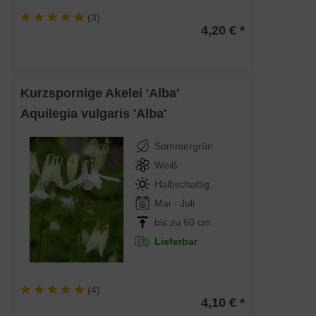
(
3
)
4,20 € *
Kurzspornige Akelei 'Alba'
Aquilegia vulgaris 'Alba'
Sommergrün
Weiß
Halbschattig
Mai - Juli
bis zu 60 cm
Lieferbar
(
4
)
4,10 € *