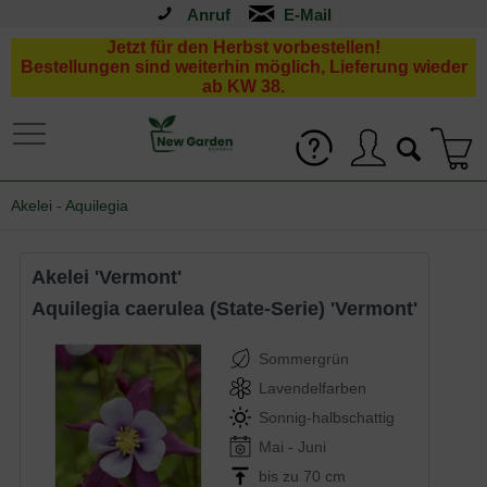
Anruf
Jetzt für den Herbst vorbestellen!
Bestellungen sind weiterhin möglich, Lieferung wieder
ab KW 38.
Akelei - Aquilegia
Akelei 'Vermont'
Aquilegia caerulea (State-Serie) 'Vermont'
Sommergrün
Lavendelfarben
Sonnig-halbschattig
Mai - Juni
bis zu 70 cm