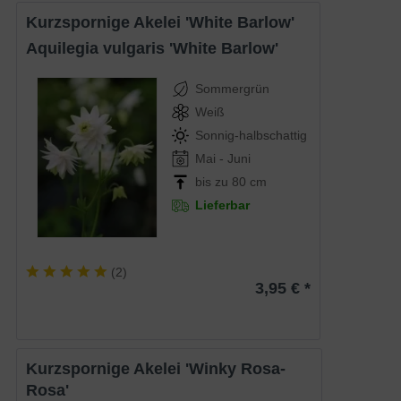
Kurzspornige Akelei 'White Barlow'
Aquilegia vulgaris 'White Barlow'
Sommergrün
Weiß
Sonnig-halbschattig
Mai - Juni
bis zu 80 cm
Lieferbar
(
2
)
3,95 € *
Kurzspornige Akelei 'Winky Rosa-
Rosa'