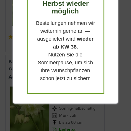
Herbst wieder
bis zu 45 cm
möglich
Lieferbar
Bestellungen nehmen wir
weiterhin gerne an —
(
4
)
ausgeliefert wird
wieder
4,90 € *
ab KW 38
.
Nutzen Sie die
Kurzspornige Akelei 'Green
Sommerpause, um sich
Apples'
Ihre Wunschpflanzen
Aquilegia vulgaris 'Green Apples'
schon jetzt zu sichern
Sommergrün
Weiß mit grünen
Spitzen
Sonnig-halbschattig
Mai - Juli
bis zu 80 cm
Lieferbar