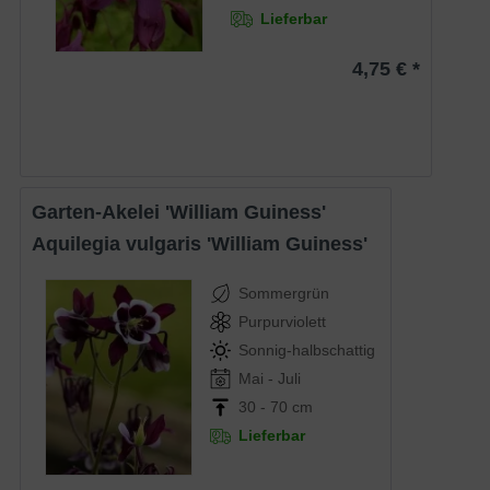
Lieferbar
4,75 € *
Garten-Akelei 'William Guiness'
Aquilegia vulgaris 'William Guiness'
Sommergrün
Purpurviolett
Sonnig-halbschattig
Mai - Juli
30 - 70 cm
Lieferbar