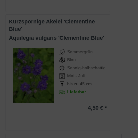
Kurzspornige Akelei 'Clementine
Blue'
Aquilegia vulgaris 'Clementine Blue'
Sommergrün
Blau
Sonnig-halbschattig
Mai - Juli
bis zu 45 cm
Lieferbar
4,50 € *