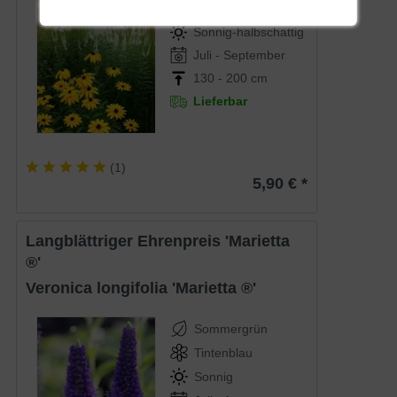
Weiß
Sonnig-halbschattig
Juli - September
130 - 200 cm
Lieferbar
(
1
)
5,90 € *
Langblättriger Ehrenpreis 'Marietta
®'
Veronica longifolia 'Marietta ®'
Sommergrün
Tintenblau
Sonnig