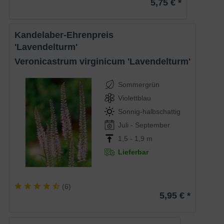
5,75 € *
Kandelaber-Ehrenpreis
'Lavendelturm'
Veronicastrum virginicum 'Lavendelturm'
Sommergrün
Violettblau
Sonnig-halbschattig
Juli - September
1,5 - 1,9 m
Lieferbar
(
6
)
5,95 € *