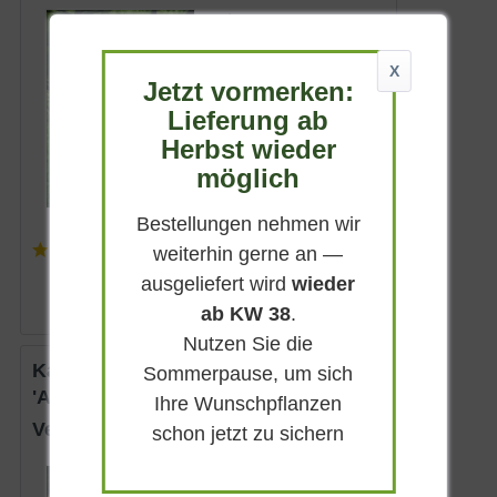
Sommergrün
Rosa
X
Sonnig-halbschattig
Jetzt vormerken:
Juli - September
Lieferung ab
bis zu 1,5 m
Herbst wieder
Lieferbar
möglich
Bestellungen nehmen wir
(
2
)
weiterhin gerne an —
6,75 € *
ausgeliefert wird
wieder
ab KW 38
.
Nutzen Sie die
Kandelaber-Garten-Ehrenpreis
Sommerpause, um sich
'Alba'
Ihre Wunschpflanzen
Veronicastrum virginicum 'Alba'
schon jetzt zu sichern
Immergrün