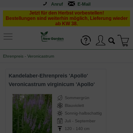
Anruf
Jetzt für den Herbst vorbestellen!
Bestellungen sind weiterhin möglich, Lieferung wieder
ab KW 38.
Ehrenpreis - Veronicastrum
Kandelaber-Ehrenpreis 'Apollo'
Veronicastrum virginicum 'Apollo'
Sommergrün
Blauviolett
Sonnig-halbschattig
Juli - September
120 - 140 cm