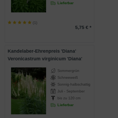
Lieferbar
(
1
)
5,75 € *
Kandelaber-Ehrenpreis 'Diana'
Veronicastrum virginicum 'Diana'
Sommergrün
Schneeweiß
Sonnig-halbschattig
Juli - September
bis zu 120 cm
Lieferbar