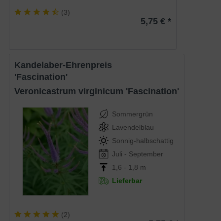
(
3
)
5,75 € *
Kandelaber-Ehrenpreis
'Fascination'
Veronicastrum virginicum 'Fascination'
Sommergrün
Lavendelblau
Sonnig-halbschattig
Juli - September
1,6 - 1,8 m
Lieferbar
(
2
)