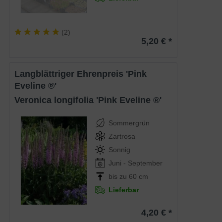
(
2
)
5,20 € *
Langblättriger Ehrenpreis 'Pink
Eveline ®'
Veronica longifolia 'Pink Eveline ®'
Sommergrün
Zartrosa
Sonnig
Juni - September
bis zu 60 cm
Lieferbar
4,20 € *