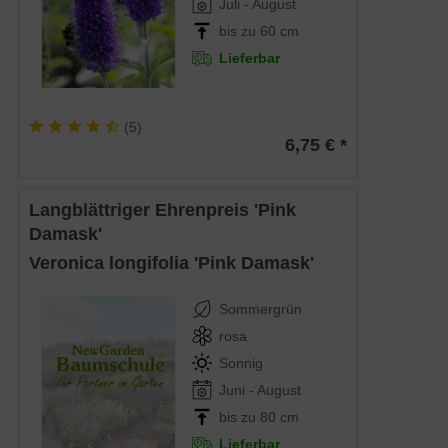
Juli - August
bis zu 60 cm
Lieferbar
(
5
)
6,75 € *
Langblättriger Ehrenpreis 'Pink
Damask'
Veronica longifolia 'Pink Damask'
Sommergrün
rosa
Sonnig
Juni - August
bis zu 80 cm
Lieferbar