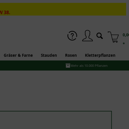
W 38.
0,0
*
Gräser & Farne
Stauden
Rosen
Kletterpflanzen
Mehr als 10.000 Pflanzen