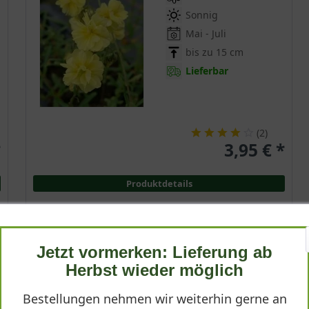
Sonnig
Mai - Juli
bis zu 15 cm
Lieferbar
(
2
)
*
3,95 € *
Produktdetails
Jetzt vormerken: Lieferung ab
Sonnenröschen 'Raspberry Ripples'
Herbst wieder möglich
Helianthemum cultorum 'Raspberry Ripples'
Bestellungen nehmen wir weiterhin gerne an