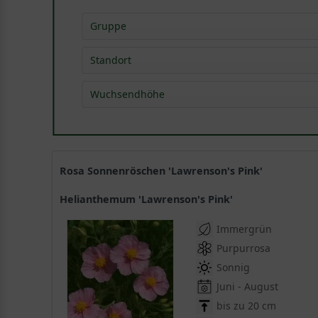
Gruppe
Blütenstauden
(
8
)
Standort
Bodendeckerstauden
(
7
)
Wuchsendhöhe
Grabbepflanzungsstauden
(
8
)
Rabattenstauden
(
8
)
bis 0,15 m
(
8
)
Rosenbegleitstauden
(
8
)
0,15 - 0,40 m
(
11
)
Steingartenstauden
(
17
)
Rosa Sonnenröschen 'Lawrenson's Pink'
Helianthemum 'Lawrenson's Pink'
Immergrün
Purpurrosa
Sonnig
Juni - August
bis zu 20 cm