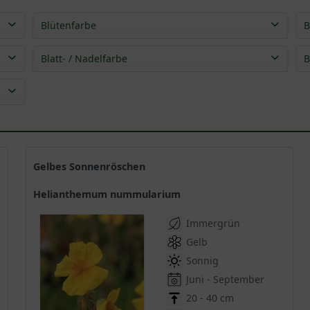
Blütenfarbe
B
mehrfarbig
(
3
)
Blatt- / Nadelfarbe
B
braun
(
1
)
grau
(
7
)
gelb
(
4
)
grün
(
17
)
orange
(
4
)
silber
(
1
)
pink
(
1
)
purpur
(
1
)
rosa
(
3
)
Gelbes Sonnenröschen
rot
(
5
)
Helianthemum nummularium
weiß
(
2
)
Immergrün
Gelb
Sonnig
Juni - September
20 - 40 cm