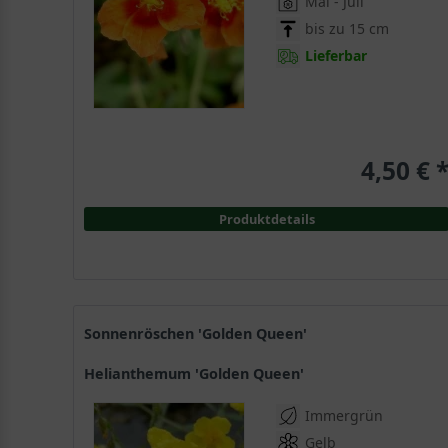
Mai - Juli
bis zu 15 cm
Lieferbar
4,50 € 
Produktdetails
Sonnenröschen 'Golden Queen'
Helianthemum 'Golden Queen'
Immergrün
Gelb