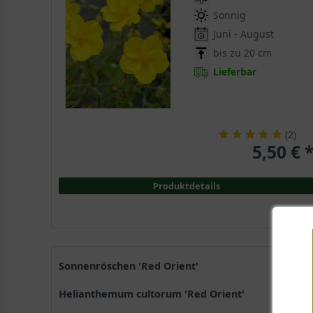
Sonnig
Juni - August
bis zu 20 cm
Lieferbar
(
2
)
5,50 € 
Produktdetails
Sonnenröschen 'Red Orient'
Helianthemum cultorum 'Red Orient'