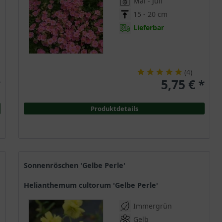
Mai - Juli
15 - 20 cm
Lieferbar
(
4
)
*
5,75 € *
Produktdetails
Sonnenröschen 'Gelbe Perle'
Helianthemum cultorum 'Gelbe Perle'
Immergrün
Gelb