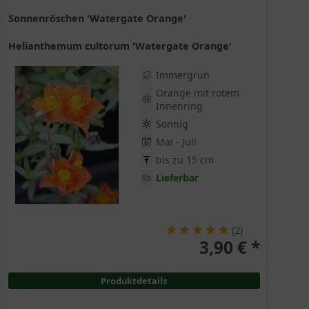
Sonnenröschen 'Watergate Orange'
Helianthemum cultorum 'Watergate Orange'
Immergrün
Orange mit rotem
Innenring
Sonnig
Mai - Juli
bis zu 15 cm
Lieferbar
(
2
)
3,90 € *
Produktdetails