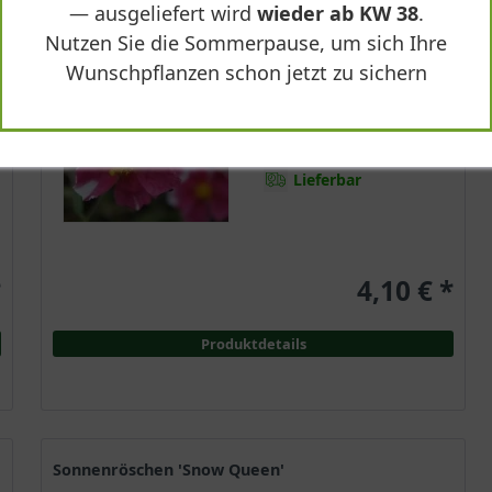
— ausgeliefert wird
wieder ab KW 38
.
Immergrün
Nutzen Sie die Sommerpause, um sich Ihre
Pink mit weißem
Rand
Wunschpflanzen schon jetzt zu sichern
Sonnig
Mai - Juli
bis zu 15 cm
Lieferbar
*
4,10 € *
Produktdetails
Sonnenröschen 'Snow Queen'