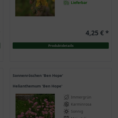
Lieferbar
*
4,25 € *
Produktdetails
Sonnenröschen 'Ben Hope'
Helianthemum 'Ben Hope'
Immergrün
Karminrosa
Sonnig