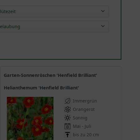
lütezeit
Mai
(
11
)
elaubung
Jun
(
17
)
immergrün
(
17
)
Jul
(
17
)
Aug
(
6
)
Sep
(
1
)
Garten-Sonnenröschen 'Henfield Brilliant'
Helianthemum 'Henfield Brilliant'
Immergrün
Orangerot
Sonnig
Mai - Juli
bis zu 20 cm