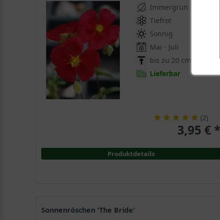
Immergrün
Tiefrot
Sonnig
Mai - Juli
bis zu 20 cm
Lieferbar
(
2
)
3,95 € 
Produktdetails
Sonnenröschen 'The Bride'