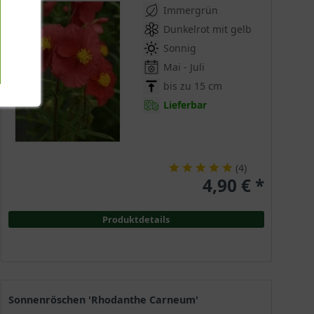
Immergrün
Dunkelrot mit gelb
Sonnig
Mai - Juli
bis zu 15 cm
Lieferbar
(
4
)
4,90 € *
Produktdetails
Sonnenröschen 'Rhodanthe Carneum'