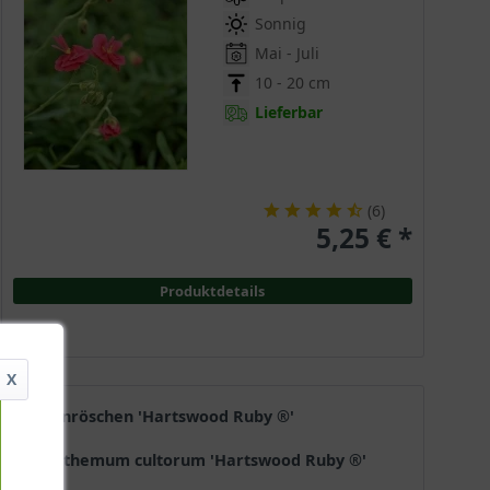
Sonnig
Mai - Juli
10 - 20 cm
Lieferbar
(
6
)
5,25 € *
Produktdetails
X
Sonnenröschen 'Hartswood Ruby ®'
Helianthemum cultorum 'Hartswood Ruby ®'