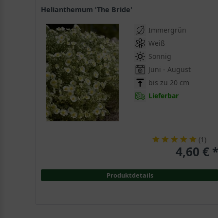
Helianthemum 'The Bride'
Immergrün
Weiß
Sonnig
Juni - August
bis zu 20 cm
Lieferbar
(
1
)
4,60 € 
Produktdetails