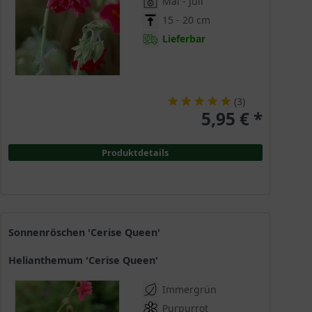
Mai - Juli
15 - 20 cm
Lieferbar
(
3
)
5,95 € *
Produktdetails
Sonnenröschen 'Cerise Queen'
Helianthemum 'Cerise Queen'
Immergrün
Purpurrot