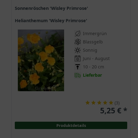
Sonnenröschen 'Wisley Primrose'
Helianthemum 'Wisley Primrose'
Immergrün
Blassgelb
Sonnig
Juni - August
10 - 20 cm
Lieferbar
(
3
)
5,25 € *
Produktdetails