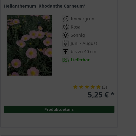
Helianthemum 'Rhodanthe Carneum'
Immergrün
Rosa
Sonnig
Juni - August
bis zu 40 cm
Lieferbar
(
3
)
5,25 € *
Produktdetails