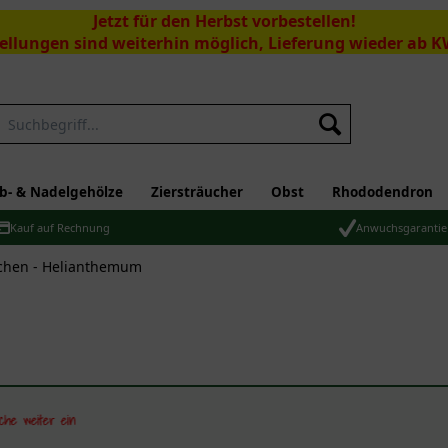
Jetzt für den Herbst vorbestellen!
ellungen sind weiterhin möglich, Lieferung wieder ab K
Suchen
b- & Nadelgehölze
Ziersträucher
Obst
Rhododendron
Kauf auf Rechnung
Anwuchsgarantie
chen - Helianthemum