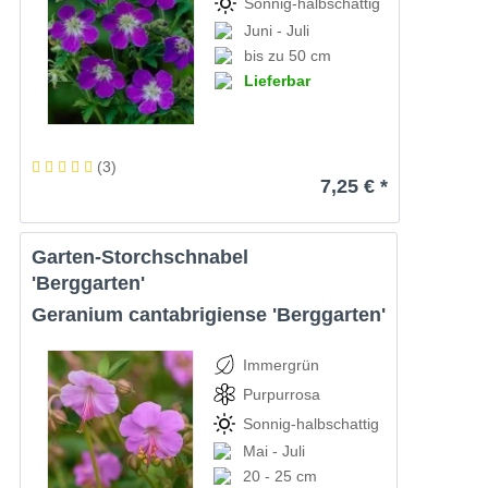
Sonnig-halbschattig
Juni - Juli
bis zu 50 cm
Lieferbar
(
3
)
7,25 € *
Garten-Storchschnabel
'Berggarten'
Geranium cantabrigiense 'Berggarten'
Immergrün
Purpurrosa
Sonnig-halbschattig
Mai - Juli
20 - 25 cm