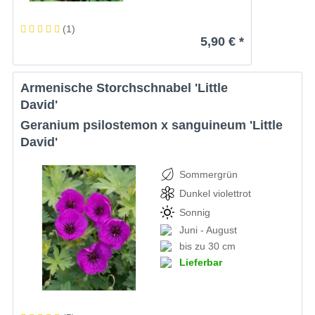
(
1
)
5,90 € *
Armenische Storchschnabel 'Little
David'
Geranium psilostemon x sanguineum 'Little
David'
Sommergrün
Dunkel violettrot
Sonnig
Juni - August
bis zu 30 cm
Lieferbar