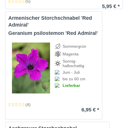
(
5
)
5,95 € *
Armenischer Storchschnabel 'Red
Admiral'
Geranium psilostemon 'Red Admiral'
Sommergrün
Magenta
Sonnig-
halbschattig
Juni - Juli
bis zu 60 cm
Lieferbar
(
4
)
6,95 € *