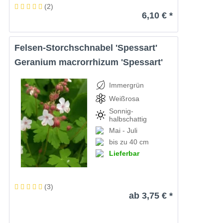
(
2
)
6,10 € *
Felsen-Storchschnabel 'Spessart'
Geranium macrorrhizum 'Spessart'
Immergrün
Weißrosa
Sonnig-
halbschattig
Mai - Juli
bis zu 40 cm
Lieferbar
(
3
)
ab 3,75 € *