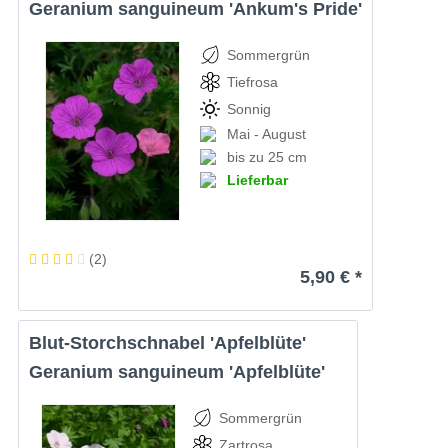
Geranium sanguineum 'Ankum's Pride'
Sommergrün
Tiefrosa
Sonnig
Mai - August
bis zu 25 cm
Lieferbar
(
2
)
5,90 € *
Blut-Storchschnabel 'Apfelblüte'
Geranium sanguineum 'Apfelblüte'
Sommergrün
Zartrosa