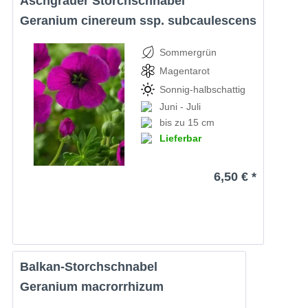
Aschgrauer Storchschnabel
Geranium cinereum ssp. subcaulescens
Sommergrün
Magentarot
Sonnig-halbschattig
Juni - Juli
bis zu 15 cm
Lieferbar
6,50 € *
Balkan-Storchschnabel
Geranium macrorrhizum