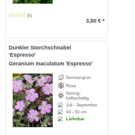
(
5
)
3,80 € *
Dunkler Storchschnabel
'Espresso'
Geranium maculatum 'Espresso'
Sommergrün
Rosa
Sonnig-
halbschattig
Juli - September
40 - 50 cm
Lieferbar