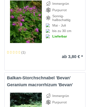
Immergrün
Purpurrot
Sonnig-
halbschattig
Mai - Juli
bis zu 30 cm
Lieferbar
(
1
)
ab 3,80 € *
Balkan-Storchschnabel 'Bevan'
Geranium macrorrhizum 'Bevan'
Immergrün
Purpurrot