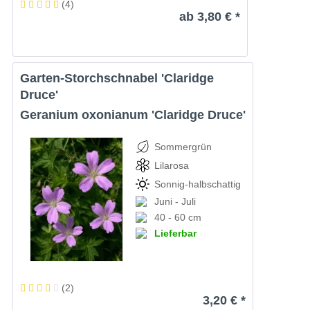
(
4
)
ab 3,80 € *
Garten-Storchschnabel 'Claridge
Druce'
Geranium oxonianum 'Claridge Druce'
Sommergrün
Lilarosa
Sonnig-halbschattig
Juni - Juli
40 - 60 cm
Lieferbar
(
2
)
3,20 € *