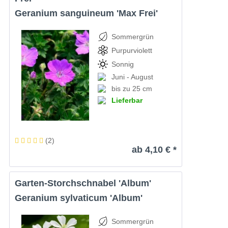
Geranium sanguineum 'Max Frei'
Sommergrün
Purpurviolett
Sonnig
Juni - August
bis zu 25 cm
Lieferbar
(
2
)
ab 4,10 € *
Garten-Storchschnabel 'Album'
Geranium sylvaticum 'Album'
Sommergrün