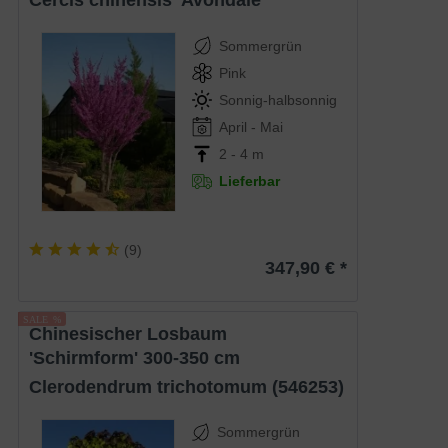
Cercis chinensis 'Avondale'
Sommergrün
Pink
Sonnig-halbsonnig
April - Mai
2 - 4 m
Lieferbar
(
9
)
347,90 € *
Chinesischer Losbaum
'Schirmform' 300-350 cm
Clerodendrum trichotomum (546253)
Sommergrün