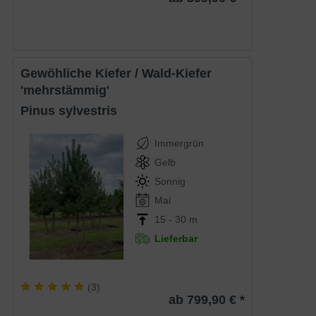
gewöhliche Kiefer / Wald-Kiefer
'mehrstämmig'
Pinus sylvestris
Immergrün
Gelb
Sonnig
Mai
15 - 30 m
Lieferbar
(
3
)
ab 799,90 € *