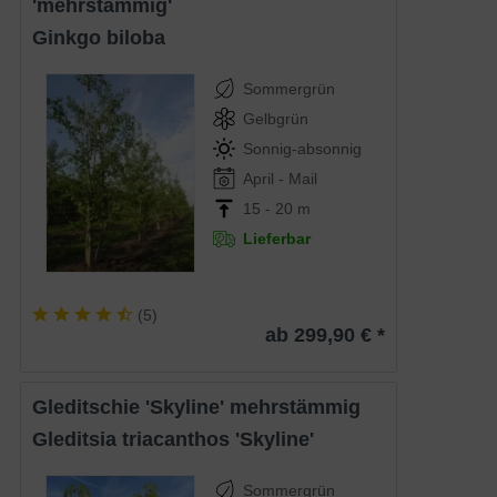
'mehrstämmig'
Ginkgo biloba
Sommergrün
Gelbgrün
Sonnig-absonnig
April - Mail
15 - 20 m
Lieferbar
(
5
)
ab 299,90 € *
Gleditschie 'Skyline' mehrstämmig
Gleditsia triacanthos 'Skyline'
Sommergrün