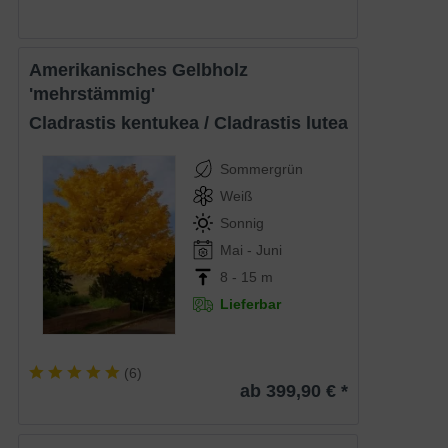
Amerikanisches Gelbholz
'mehrstämmig'
Cladrastis kentukea / Cladrastis lutea
Sommergrün
Weiß
Sonnig
Mai - Juni
8 - 15 m
Lieferbar
(
6
)
ab 399,90 € *