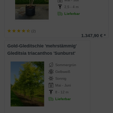
2,5 - 4 m
Lieferbar
(
2
)
1.347,90 € *
Gold-Gleditschie 'mehrstämmig'
Gleditsia triacanthos 'Sunburst'
Sommergrün
Gelbweiß
Sonnig
Mai - Juni
8 - 12 m
Lieferbar