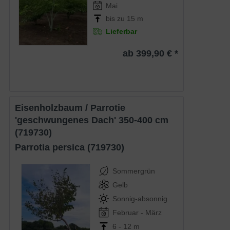
Mai
bis zu 15 m
Lieferbar
ab 399,90 € *
Eisenholzbaum / Parrotie
'geschwungenes Dach' 350-400 cm
(719730)
Parrotia persica (719730)
Sommergrün
Gelb
Sonnig-absonnig
Februar - März
6 - 12 m