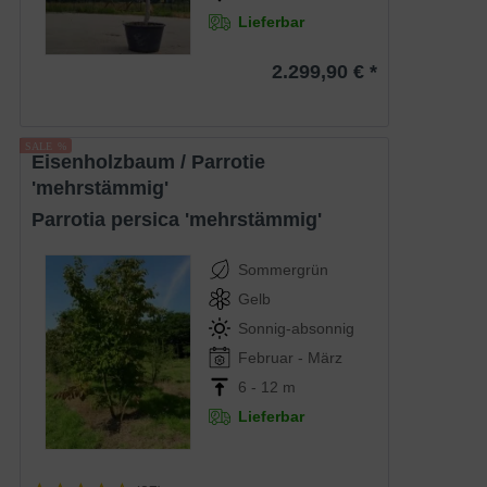
Lieferbar
2.299,90 € *
Eisenholzbaum / Parrotie
'mehrstämmig'
Parrotia persica 'mehrstämmig'
Sommergrün
Gelb
Sonnig-absonnig
Februar - März
6 - 12 m
Lieferbar