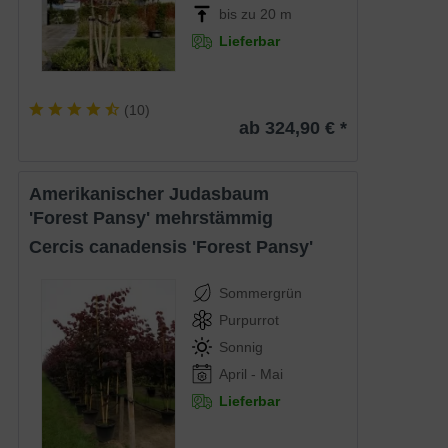
bis zu 20 m
Lieferbar
(
10
)
ab 324,90 € *
Amerikanischer Judasbaum
'Forest Pansy' mehrstämmig
Cercis canadensis 'Forest Pansy'
Sommergrün
Purpurrot
Sonnig
(
2
)
April - Mai
Lieferbar