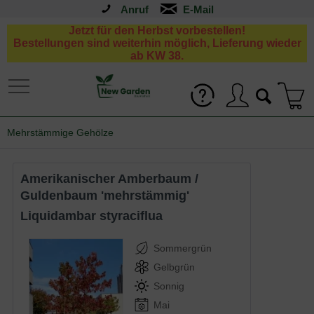
Anruf
Jetzt für den Herbst vorbestellen!
Bestellungen sind weiterhin möglich, Lieferung wieder
ab KW 38.
Mehrstämmige Gehölze
Amerikanischer Amberbaum /
Guldenbaum 'mehrstämmig'
Liquidambar styraciflua
Sommergrün
Gelbgrün
Sonnig
Mai