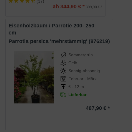
(
37
)
ab 344,90 € *
399,90 € *
Eisenholzbaum / Parrotie 200- 250
cm
Parrotia persica 'mehrstämmig' (876219)
Sommergrün
Gelb
Sonnig-absonnig
Februar - März
6 - 12 m
Lieferbar
487,90 € *