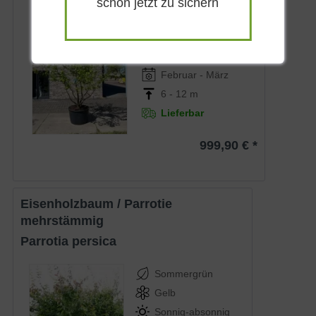
schon jetzt zu sichern
Sommergrün
Gelb
Sonnig-absonnig
Februar - März
6 - 12 m
Lieferbar
999,90 € *
Eisenholzbaum / Parrotie
mehrstämmig
Parrotia persica
Sommergrün
Gelb
Sonnig-absonnig