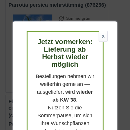
Parrotia persica mehrstämmig (876256)
Sommergrün
Gelb
Sonnig-absonnig
X
Jetzt vormerken:
Februar - März
Lieferung ab
6 - 12 m
Herbst wieder
Lieferbar
möglich
799,90 € *
Bestellungen nehmen wir
weiterhin gerne an —
ausgeliefert wird
wieder
ab KW 38
.
Eisenholzbaum / Parrotie 275-300
Nutzen Sie die
cm mehrstämmig
Sommerpause, um sich
(charakteristisch)
Ihre Wunschpflanzen
Parrotia persica mehrstämmig (876206)