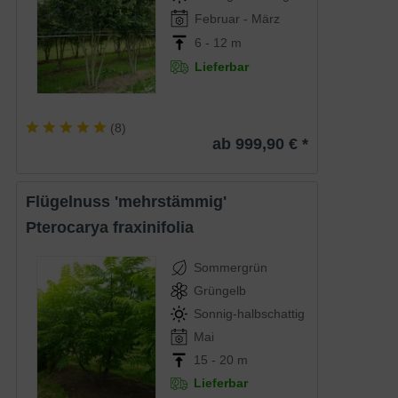
Februar - März
6 - 12 m
Lieferbar
(
8
)
ab 999,90 € *
Flügelnuss 'mehrstämmig'
Pterocarya fraxinifolia
Sommergrün
Grüngelb
Sonnig-halbschattig
Mai
15 - 20 m
Lieferbar