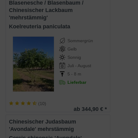
Blasenesche / Blasenbaum /
Chinesischer Lackbaum
'mehrstämmig'
Koelreuteria paniculata
Sommergrün
Gelb
Sonnig
Juli - August
5 - 8 m
Lieferbar
(
10
)
ab 344,90 € *
Chinesischer Judasbaum
'Avondale' mehrstämmig