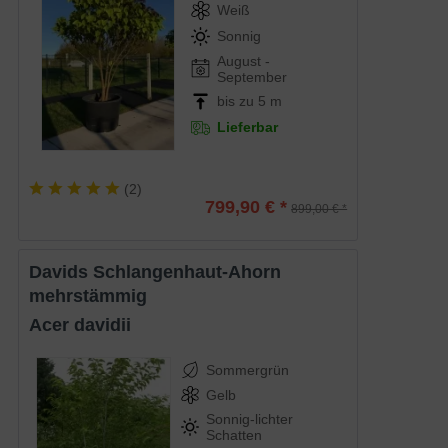
Weiß
Sonnig
August -
September
bis zu 5 m
Lieferbar
(
2
)
799,90 € *
899,00 € *
Davids Schlangenhaut-Ahorn
mehrstämmig
Acer davidii
Sommergrün
Gelb
Sonnig-lichter
Schatten