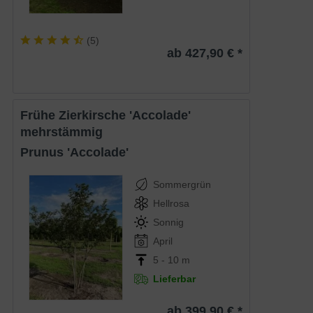
(
5
)
ab 427,90 € *
Frühe Zierkirsche 'Accolade'
mehrstämmig
Prunus 'Accolade'
Sommergrün
Hellrosa
Sonnig
April
5 - 10 m
Lieferbar
ab 399,90 € *