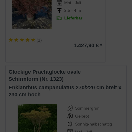
Mai - Juli
2,5 - 4 m
Lieferbar
(
1
)
1.427,90 € *
Glockige Prachtglocke ovale
Schirmform (Nr. 1323)
Enkianthus campanulatus 270/220 cm breit x
230 cm hoch
Sommergrün
Gelbrot
Sonnig-halbschattig
Mai - Juli