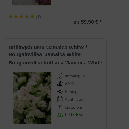
(
1
)
ab 59,90 € *
Drillingsblume 'Jamaica White' /
Bougainvillea 'Jamaica White'
Bougainvillea buttiana 'Jamaica White'
Immergrün
Weiß
Sonnig
April - Juni
bis zu 5 m
Lieferbar