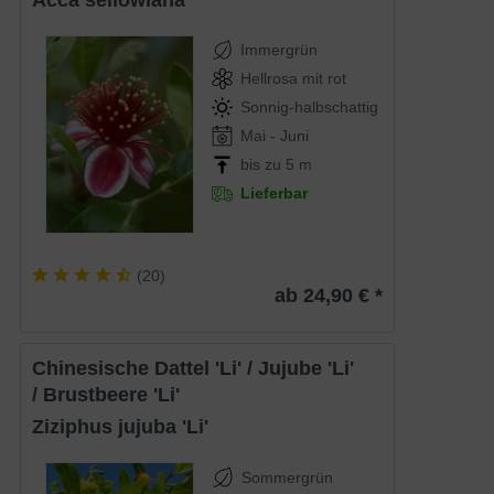
Acca sellowiana
Immergrün
Hellrosa mit rot
Sonnig-halbschattig
Mai - Juni
bis zu 5 m
Lieferbar
(
20
)
ab 24,90 € *
Chinesische Dattel 'Li' / Jujube 'Li'
/ Brustbeere 'Li'
Ziziphus jujuba 'Li'
Sommergrün