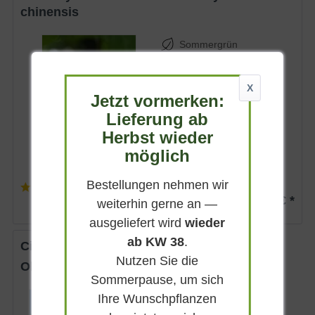
chinensis
Sommergrün
Weiß bis weißrosa
Sonnig
X
Jetzt vormerken:
Juni
Lieferung ab
bis zu 2,5 m
Herbst wieder
Lieferbar
möglich
Bestellungen nehmen wir
(
1
)
ab 57,90 € *
weiterhin gerne an —
ausgeliefert wird
wieder
ab KW 38
.
Cipressino-Olive 'Cipressino'
Nutzen Sie die
Olea europaea 'Cipressino'
Sommerpause, um sich
Ihre Wunschpflanzen
Immergrün