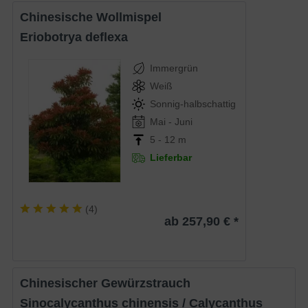
Chinesische Wollmispel
Eriobotrya deflexa
Immergrün
Weiß
Sonnig-halbschattig
Mai - Juni
5 - 12 m
Lieferbar
(
4
)
ab 257,90 € *
Chinesischer Gewürzstrauch
Sinocalycanthus chinensis / Calycanthus