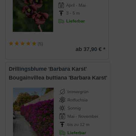
April - Mai
3 - 5 m
Lieferbar
(
5
)
ab 37,90 € *
Drillingsblume 'Barbara Karst'
Bougainvillea buttiana 'Barbara Karst'
Immergrün
Rotfuchsia
Sonnig
Mai - November
bis zu 12 m
Lieferbar