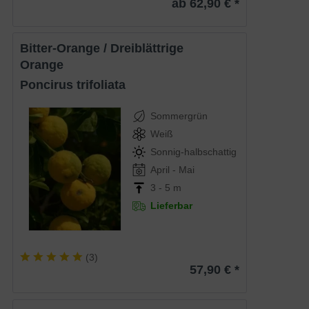
ab 62,90 € *
Bitter-Orange / Dreiblättrige
Orange
Poncirus trifoliata
Sommergrün
Weiß
Sonnig-halbschattig
April - Mai
3 - 5 m
Lieferbar
(
3
)
57,90 € *