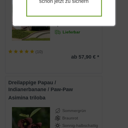
schon jetzt zu sichern
Gelbweiß
Sonnig
April - Mai
bis zu 4 m
Lieferbar
(
10
)
ab 57,90 € *
Dreilappige Papau /
Indianerbanane / Paw-Paw
Asimina triloba
Sommergrün
Braunrot
Sonnig-halbschattig