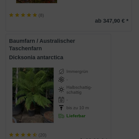
(
8
)
ab 347,90 € *
Baumfarn / Australischer
Taschenfarn
Dicksonia antarctica
Immergrün
-
Halbschattig-
schattig
-
bis zu 10 m
Lieferbar
(
20
)