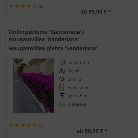
(
2
)
ab 59,90 € *
Drillingsblume 'Sanderiana' /
Bougainvillea 'Sanderiana'
Bougainvillea glabra 'Sanderiana'
Immergrün
Violett
Sonnig
April - Juni
bis zu 5 m
Lieferbar
(
1
)
ab 59,90 € *