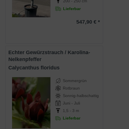
200 - 250 cm
Lieferbar
547,90 € *
Echter Gewürzstrauch / Karolina-
Nelkenpfeffer
Calycanthus floridus
Sommergrün
Rotbraun
Sonnig-halbschattig
Juni - Juli
1,5 - 3 m
Lieferbar