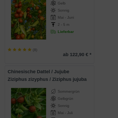
Gelb
Sonnig
Mai - Juni
2 - 5 m
Lieferbar
(
8
)
ab 122,90 € *
Chinesische Dattel / Jujube
Ziziphus zizyphus / Ziziphus jujuba
Sommergrün
Gelbgrün
Sonnig
Mai - Juli