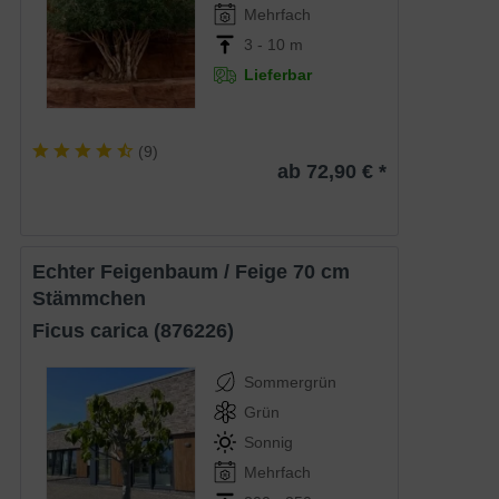
Mehrfach
3 - 10 m
Lieferbar
(
9
)
ab 72,90 € *
Echter Feigenbaum / Feige 70 cm
Stämmchen
Ficus carica (876226)
Sommergrün
Grün
Sonnig
Mehrfach