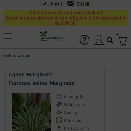
Anruf
Jetzt für den Herbst vorbestellen!
Bestellungen sind weiterhin möglich, Lieferung wieder
ab KW 38.
weitere Exoten
Agave 'Marginata'
Furcraea selloa 'Marginata'
Immergrün
Grüncreme
Sonnig
Mai - Juni
bis zu 1,50 m