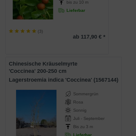
bis zu 10 m
Lieferbar
(
3
)
ab 117,90 € *
Chinesische Kräuselmyrte
'Coccinea' 200-250 cm
Lagerstroemia indica 'Coccinea' (1567144)
Sommergrün
Rosa
Sonnig
Juli - September
Bis zu 3 m
Lieferbar