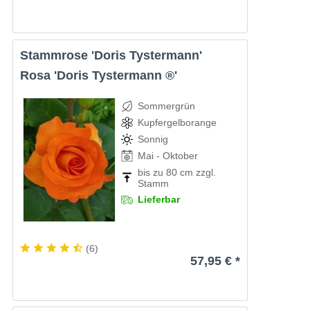
Stammrose 'Doris Tystermann'
Rosa 'Doris Tystermann ®'
Sommergrün
Kupfergelborange
Sonnig
Mai - Oktober
bis zu 80 cm zzgl.
Stamm
Lieferbar
(
6
)
57,95 € *