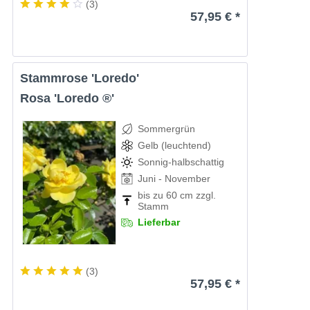
(
3
)
57,95 € *
Stammrose 'Loredo'
Rosa 'Loredo ®'
Sommergrün
Gelb (leuchtend)
Sonnig-halbschattig
Juni - November
bis zu 60 cm zzgl.
Stamm
Lieferbar
(
3
)
57,95 € *