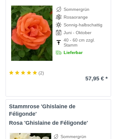
Sommergrün
Rosaorange
Sonnig-halbschattig
Juni - Oktober
40 - 60 cm zzgl.
Stamm
Lieferbar
(
2
)
57,95 € *
Stammrose 'Ghislaine de
Féligonde'
Rosa 'Ghislaine de Féligonde'
Sommergrün