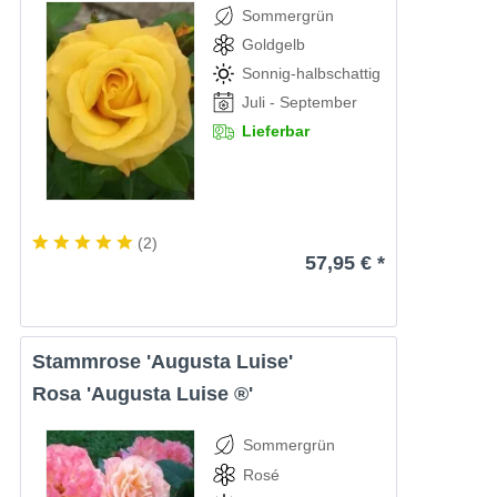
Sommergrün
Goldgelb
Sonnig-halbschattig
Juli - September
Lieferbar
(
2
)
57,95 € *
Stammrose 'Augusta Luise'
Rosa 'Augusta Luise ®'
Sommergrün
Rosé