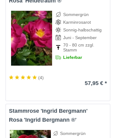
Rosa 'Heidetraum ®'
Sommergrün
Karminrosarot
Sonnig-halbschattig
Juni - September
70 - 80 cm zzgl.
Stamm
Lieferbar
(
4
)
57,95 € *
Stammrose 'Ingrid Bergmann'
Rosa 'Ingrid Bergmann ®'
Sommergrün