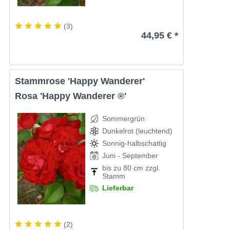
(
3
)
44,95 € *
Stammrose 'Happy Wanderer'
Rosa 'Happy Wanderer ®'
Sommergrün
Dunkelrot (leuchtend)
Sonnig-halbschattig
Juni - September
bis zu 80 cm zzgl.
Stamm
Lieferbar
(
2
)