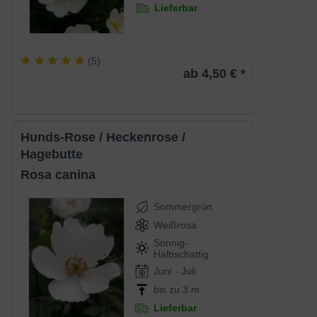
Lieferbar
(
5
)
ab 4,50 € *
Hunds-Rose / Heckenrose /
Hagebutte
Rosa canina
Sommergrün
Weißrosa
Sonnig-
Halbschattig
Juni - Juli
bis zu 3 m
Lieferbar