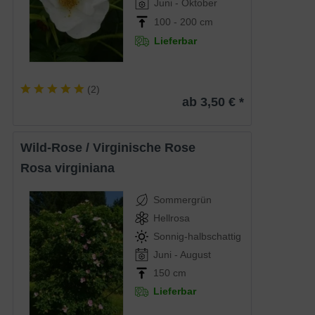
Juni - Oktober
100 - 200 cm
Lieferbar
(
2
)
ab 3,50 € *
Wild-Rose / Virginische Rose
Rosa virginiana
Sommergrün
Hellrosa
Sonnig-halbschattig
Juni - August
150 cm
Lieferbar