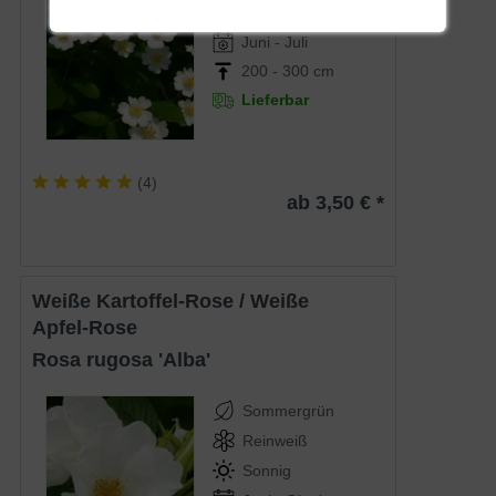
Sonnig-halbschattig
Juni - Juli
200 - 300 cm
Lieferbar
(
4
)
ab 3,50 € *
Weiße Kartoffel-Rose / Weiße
Apfel-Rose
Rosa rugosa 'Alba'
Sommergrün
Reinweiß
Sonnig