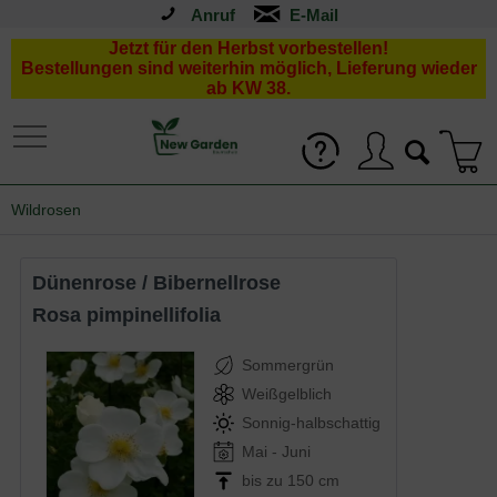
Anruf
Jetzt für den Herbst vorbestellen!
Bestellungen sind weiterhin möglich, Lieferung wieder
ab KW 38.
Wildrosen
Dünenrose / Bibernellrose
Rosa pimpinellifolia
Sommergrün
Weißgelblich
Sonnig-halbschattig
Mai - Juni
bis zu 150 cm