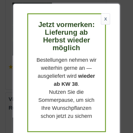
Sommergrün
Hellrosa
X
Sonnig-halbschattig
Jetzt vormerken:
Juni - Juli
Lieferung ab
200 - 300 cm
Herbst wieder
Lieferbar
möglich
Bestellungen nehmen wir
(
5
)
weiterhin gerne an —
ab 3,25 € *
ausgeliefert wird
wieder
ab KW 38
.
Nutzen Sie die
Vielblütige Rose / Büschelrose
Sommerpause, um sich
Rosa multiflora
Ihre Wunschpflanzen
schon jetzt zu sichern
Sommergrün
Weiß