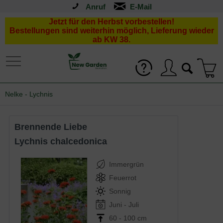
Anruf
Jetzt für den Herbst vorbestellen!
Bestellungen sind weiterhin möglich, Lieferung wieder
ab KW 38.
Nelke - Lychnis
Brennende Liebe
Lychnis chalcedonica
Immergrün
Feuerrot
Sonnig
Juni - Juli
60 - 100 cm