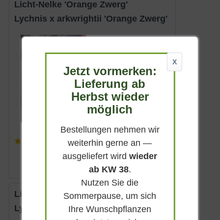
Licht-Nelke 'Orange Zwerg'
Lychnis x arkwrightii 'Orange Zwerg'
Wintergrün
Orangerot
X
Sonnig
Jetzt vormerken:
Lieferung ab
Juni - Juli
Herbst wieder
bis zu 20 cm
möglich
Lieferbar
Bestellungen nehmen wir
(
4
)
weiterhin gerne an —
3,90 € *
ausgeliefert wird
wieder
ab KW 38
.
Nutzen Sie die
Licht-Nelke 'Vesuvius'
Sommerpause, um sich
Lychnis arkwrightii 'Vesuvius'
Ihre Wunschpflanzen