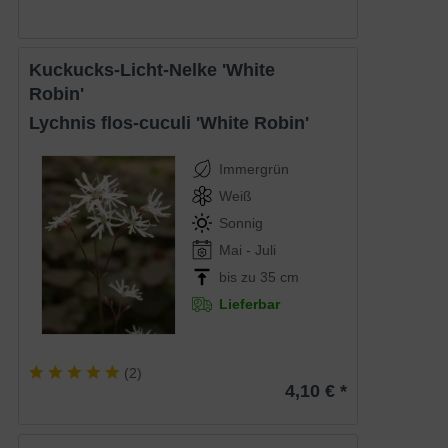
Kuckucks-Licht-Nelke 'White
Robin'
Lychnis flos-cuculi 'White Robin'
Immergrün
Weiß
Sonnig
Mai - Juli
bis zu 35 cm
Lieferbar
(
2
)
4,10 € *