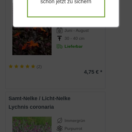
schon jetzt zu sichern
Immergrün
Orangerot
Sonnig
Juni - August
30 - 40 cm
Lieferbar
(
2
)
4,75 € *
Samt-Nelke / Licht-Nelke
Lychnis coronaria
Immergrün
Purpurrot