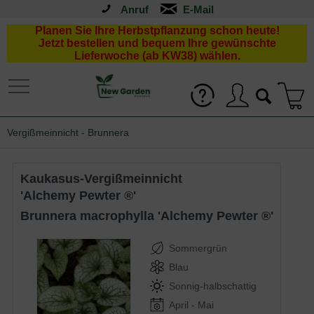
Anruf
Planen Sie Ihre Herbstpflanzung schon heute!
Jetzt bestellen und bequem Ihre gewünschte
Lieferwoche (ab KW38) wählen.
Vergißmeinnicht - Brunnera
Kaukasus-Vergißmeinnicht
'Alchemy Pewter ®'
Brunnera macrophylla 'Alchemy Pewter ®'
Sommergrün
Blau
Sonnig-halbschattig
April - Mai