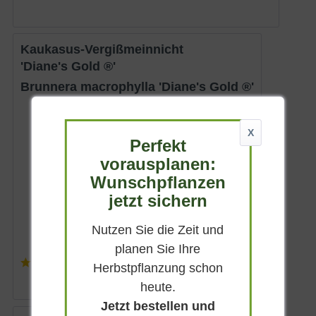
Kaukasus-Vergißmeinnicht
'Diane's Gold ®'
Brunnera macrophylla 'Diane's Gold ®'
Sommergrün
X
Blau
Perfekt
Sonnig-halbschattig
vorausplanen:
Mai - Juni
Wunschpflanzen
bis zu 40 cm
jetzt sichern
Lieferbar
Nutzen Sie die Zeit und
planen Sie Ihre
(
2
)
Herbstpflanzung schon
7,45 € *
heute.
Jetzt bestellen und