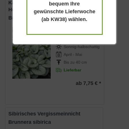
Kaukasus-Vergißmeinnicht 'Silver
bequem Ihre
Heart ®'
gewünschte Lieferwoche
Brunnera macrophylla 'Silver Heart ®'
(ab KW38) wählen.
Sommergrün
Blau
Sonnig-halbschattig
April - Mai
Bis zu 40 cm
Lieferbar
ab 7,75 € *
Sibirisches Vergissmeinnicht
Brunnera sibirica