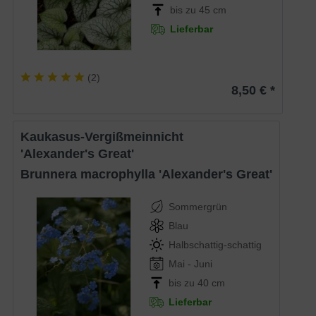
bis zu 45 cm
Lieferbar
(
2
)
8,50 € *
Kaukasus-Vergißmeinnicht
'Alexander's Great'
Brunnera macrophylla 'Alexander's Great'
Sommergrün
Blau
Halbschattig-schattig
Mai - Juni
bis zu 40 cm
Lieferbar