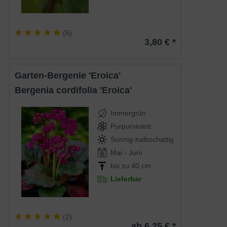
(
5
)
3,80 € *
Garten-Bergenie 'Eroica'
Bergenia cordifolia 'Eroica'
Immergrün
Purpurviolett
Sonnig-halbschattig
Mai - Juni
bis zu 40 cm
Lieferbar
(
2
)
ab 6,25 € *