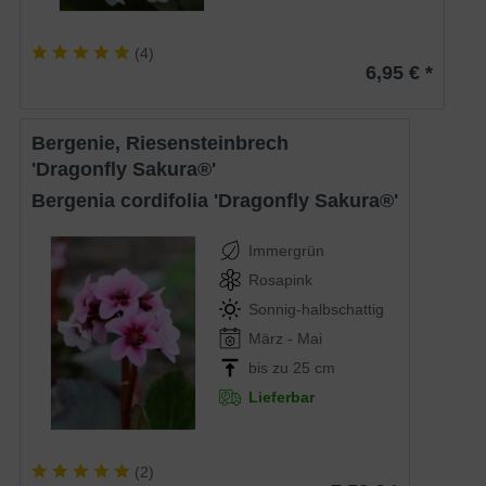
(
4
)
6,95 € *
Bergenie, Riesensteinbrech
'Dragonfly Sakura®'
Bergenia cordifolia 'Dragonfly Sakura®'
Immergrün
Rosapink
Sonnig-halbschattig
März - Mai
bis zu 25 cm
Lieferbar
(
2
)