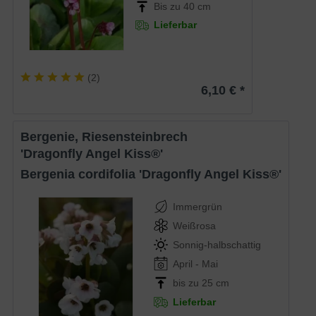
Bis zu 40 cm
Lieferbar
(
2
)
6,10 € *
Bergenie, Riesensteinbrech
'Dragonfly Angel Kiss®'
Bergenia cordifolia 'Dragonfly Angel Kiss®'
Immergrün
Weißrosa
Sonnig-halbschattig
April - Mai
bis zu 25 cm
Lieferbar