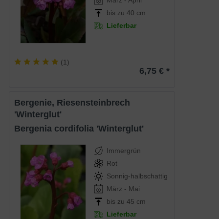
bis zu 40 cm
Lieferbar
(
1
)
6,75 € *
Bergenie, Riesensteinbrech
'Winterglut'
Bergenia cordifolia 'Winterglut'
Immergrün
Rot
Sonnig-halbschattig
März - Mai
bis zu 45 cm
Lieferbar