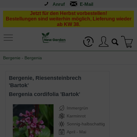
Anruf
Jetzt für den Herbst vorbestellen!
Bestellungen sind weiterhin möglich, Lieferung wieder
ab KW 38.
Bergenie - Bergenia
Bergenie, Riesensteinbrech
'Bartok'
Bergenia cordifolia 'Bartok'
Immergrün
Karminrot
Sonnig-halbschattig
April - Mai