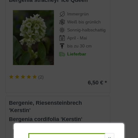
Bergenia stracheyi 'Ice Queen'
Immergrün
Weiß bis grünlich
Sonnig-halbschattig
April - Mai
bis zu 30 cm
Lieferbar
(
2
)
6,50 € *
Bergenie, Riesensteinbrech
'Kerstin'
Bergenia cordifolia 'Kerstin'
Immergrün