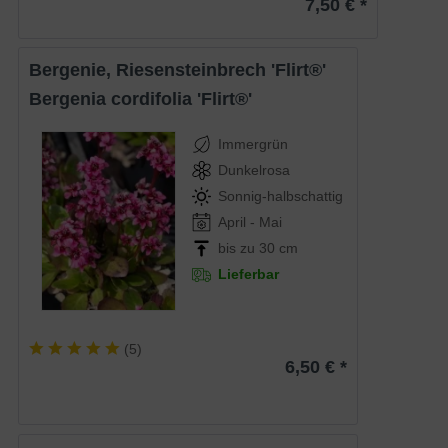
7,50 € *
Bergenie, Riesensteinbrech 'Flirt®'
Bergenia cordifolia 'Flirt®'
Immergrün
Dunkelrosa
Sonnig-halbschattig
April - Mai
bis zu 30 cm
Lieferbar
(
5
)
6,50 € *