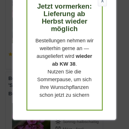
X
Dunkelrosa
Jetzt vormerken:
Halbschattig
Lieferung ab
Februar - April
Herbst wieder
bis zu 30 cm
möglich
Lieferbar
Bestellungen nehmen wir
weiterhin gerne an —
(
2
)
ausgeliefert wird
wieder
6,50 € *
ab KW 38
.
Nutzen Sie die
Bergenie, Riesensteinbrech
Sommerpause, um sich
'Spring Fling®'
Ihre Wunschpflanzen
Bergenia cordifolia 'Spring Fling®'
schon jetzt zu sichern
Immergrün
Pink
Sonnig-halbschattig
März - April