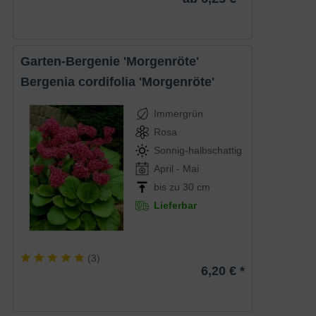
Garten-Bergenie 'Morgenröte'
Bergenia cordifolia 'Morgenröte'
Immergrün
Rosa
Sonnig-halbschattig
April - Mai
bis zu 30 cm
Lieferbar
(
3
)
6,20 € *