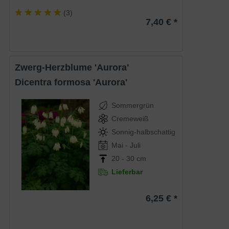
(
3
)
7,40 € *
Zwerg-Herzblume 'Aurora'
Dicentra formosa 'Aurora'
Sommergrün
Cremeweiß
Sonnig-halbschattig
Mai - Juli
20 - 30 cm
Lieferbar
6,25 € *