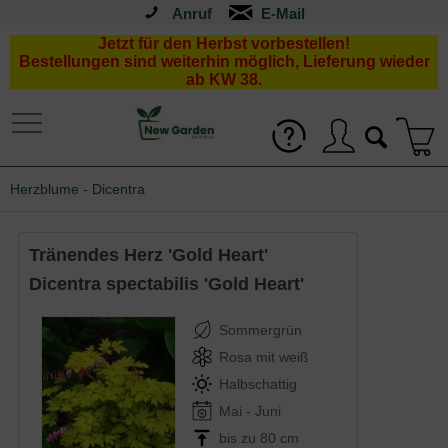
Anruf
Jetzt für den Herbst vorbestellen!
Bestellungen sind weiterhin möglich, Lieferung wieder
ab KW 38.
Herzblume - Dicentra
Tränendes Herz 'Gold Heart'
Dicentra spectabilis 'Gold Heart'
Sommergrün
Rosa mit weiß
Halbschattig
Mai - Juni
bis zu 80 cm