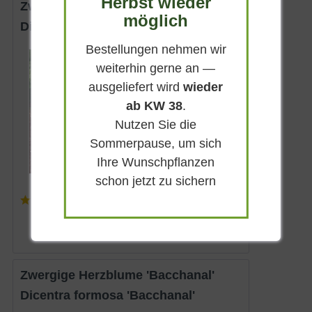
Herbst wieder
Zwergige Herzblume 'Alba'
möglich
Dicentra eximia 'Alba'
Bestellungen nehmen wir
Sommergrün
weiterhin gerne an —
Weiß
ausgeliefert wird
wieder
Sonnig
ab KW 38
.
Mai - August
Nutzen Sie die
20 - 30 cm
Sommerpause, um sich
Lieferbar
Ihre Wunschpflanzen
schon jetzt zu sichern
(
1
)
7,50 € *
Zwergige Herzblume 'Bacchanal'
Dicentra formosa 'Bacchanal'