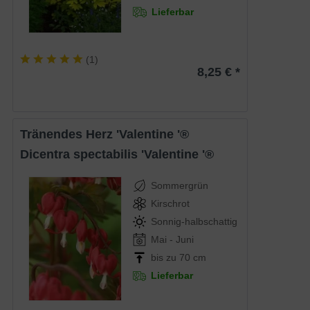
Lieferbar
(
1
)
8,25 € *
Tränendes Herz 'Valentine '®
Dicentra spectabilis 'Valentine '®
Sommergrün
Kirschrot
Sonnig-halbschattig
Mai - Juni
bis zu 70 cm
Lieferbar