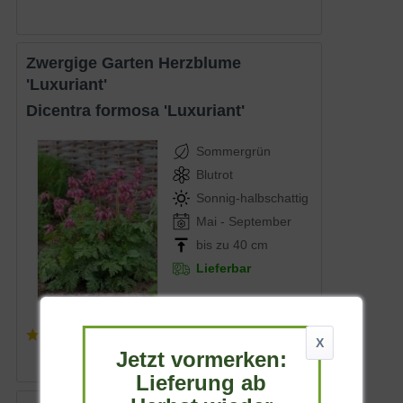
Zwergige Garten Herzblume
'Luxuriant'
Dicentra formosa 'Luxuriant'
Sommergrün
Blutrot
Sonnig-halbschattig
Mai - September
bis zu 40 cm
Lieferbar
(
2
)
X
5,95 € *
Jetzt vormerken:
Lieferung ab