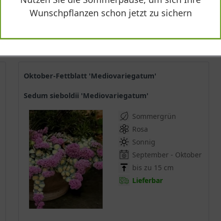
Wunschpflanzen schon jetzt zu sichern
Produktdetails
Oktober-Fettblatt 'Mediovariegatum'
Sedum sieboldii 'Mediovariegatum'
Sommergrün
Rosa
Sonnig
September - Oktober
bis zu 15 cm
Lieferbar