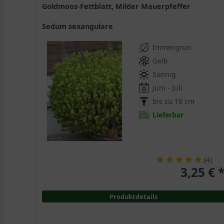
Goldmoos-Fettblatt, Milder Mauerpfeffer
Sedum sexangulare
Immergrün
Gelb
Sonnig
Juni - Juli
bis zu 10 cm
Lieferbar
(
4
)
3,25 € 
Produktdetails