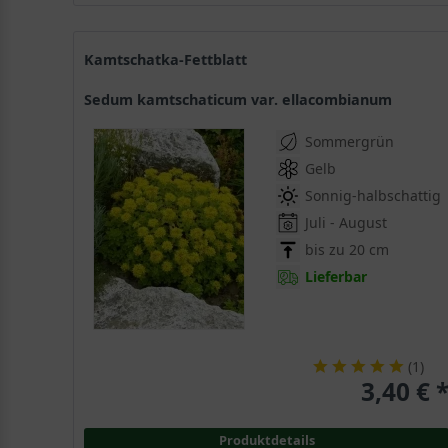
Kamtschatka-Fettblatt
Sedum kamtschaticum var. ellacombianum
Sommergrün
Gelb
Sonnig-halbschattig
Juli - August
bis zu 20 cm
Lieferbar
(
1
)
3,40 € 
Produktdetails