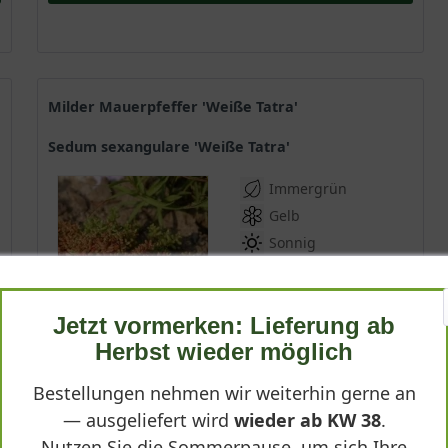
Milder Mauerpfeffer 'Weiße Tatra'
Sedum sexangulare 'Weiße Tatra'
Immergrün
Gelb
Sonnig
Juni - Juli
bis zu 10 cm
Jetzt vormerken: Lieferung ab
Lieferbar
Herbst wieder möglich
Bestellungen nehmen wir weiterhin gerne an
— ausgeliefert wird
wieder ab KW 38
.
*
3,50 € *
Nutzen Sie die Sommerpause, um sich Ihre