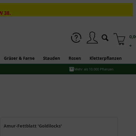
W 38.
0,0
*
Gräser & Farne
Stauden
Rosen
Kletterpflanzen
Mehr als 10.000 Pflanzen
Amur-Fettblatt 'Goldilocks'