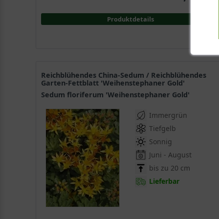
Produktdetails
Reichblühendes China-Sedum / Reichblühendes
Garten-Fettblatt 'Weihenstephaner Gold'
Sedum floriferum 'Weihenstephaner Gold'
Immergrün
Tiefgelb
Sonnig
Juni - August
bis zu 20 cm
Lieferbar