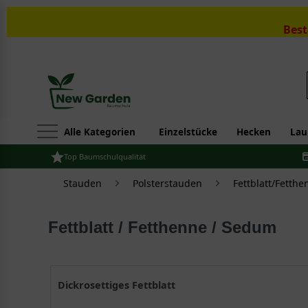
Best
Alle Kategorien
Einzelstücke
Hecken
Lau
Top Baumschulqualität
Stauden
Polsterstauden
Fettblatt/Fetth
Fettblatt / Fetthenne / Sedum
Dickrosettiges Fettblatt