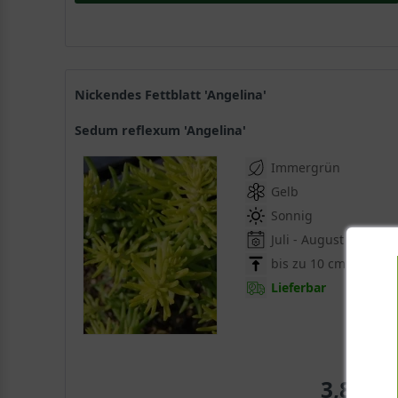
Nickendes Fettblatt 'Angelina'
Sedum reflexum 'Angelina'
Immergrün
Gelb
Sonnig
Juli - August
bis zu 10 cm
Lieferbar
3,80 € 