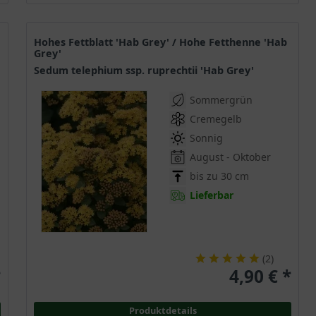
Hohes Fettblatt 'Hab Grey' / Hohe Fetthenne 'Hab
Grey'
Sedum telephium ssp. ruprechtii 'Hab Grey'
Sommergrün
Cremegelb
Sonnig
August - Oktober
bis zu 30 cm
Lieferbar
(
2
)
*
4,90 € *
Produktdetails