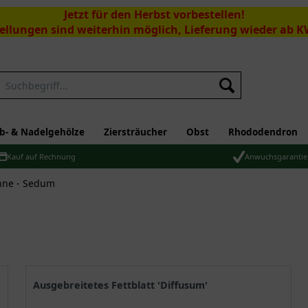
Jetzt für den Herbst vorbestellen!
ellungen sind weiterhin möglich, Lieferung wieder ab K
Suchen
b- & Nadelgehölze
Ziersträucher
Obst
Rhododendron
Kauf auf Rechnung
Anwuchsgarantie
enne - Sedum
Ausgebreitetes Fettblatt 'Diffusum'