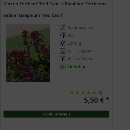
Garten-Fettblatt 'Red Cauli' / Blaublatt-Fetthenne
Sedum telephium 'Red Cauli'
Sommergrün
Rot
Sonnig
Juli - Oktober
bis zu 30 cm
Lieferbar
(
6
)
5,50 € *
Produktdetails