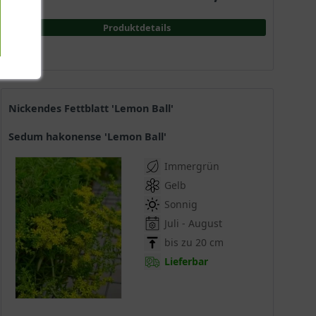
Produktdetails
Nickendes Fettblatt 'Lemon Ball'
Sedum hakonense 'Lemon Ball'
Immergrün
Gelb
Sonnig
Juli - August
bis zu 20 cm
Lieferbar