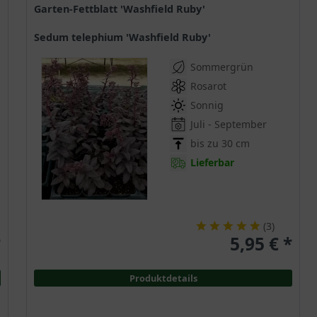
Garten-Fettblatt 'Washfield Ruby'
Sedum telephium 'Washfield Ruby'
Sommergrün
Rosarot
Sonnig
Juli - September
bis zu 30 cm
Lieferbar
(
3
)
*
5,95 € *
Produktdetails