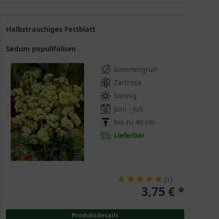
Halbstrauchiges Fettblatt
Sedum populifolium
Sommergrün
Zartrosa
Sonnig
Juni - Juli
bis zu 40 cm
Lieferbar
(
1
)
3,75 € *
Produktdetails