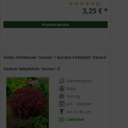
(
1
)
3,25 € *
Produktdetails
Hohe Fetthenne 'Xenox' / Garten-Fettblatt 'Xenox'
Sedum telephium 'Xenox' ®
Sommergrün
Rosa
Sonnig
Juli - Oktober
bis zu 40 cm
Lieferbar