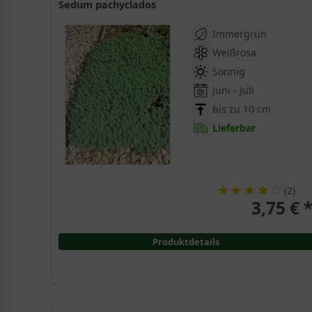
Sedum pachyclados
Immergrün
Weißrosa
Sonnig
Juni - Juli
bis zu 10 cm
Lieferbar
(
2
)
3,75 € 
Produktdetails