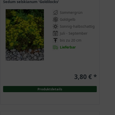
Sedum selskianum 'Goldilocks'
Sommergrün
Goldgelb
Sonnig-halbschattig
Juli - September
bis zu 20 cm
Lieferbar
3,80 € *
Produktdetails