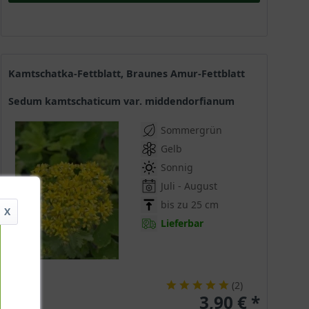
Kamtschatka-Fettblatt, Braunes Amur-Fettblatt
Sedum kamtschaticum var. middendorfianum
Sommergrün
Gelb
Sonnig
Juli - August
bis zu 25 cm
X
Lieferbar
(
2
)
3,90 € *