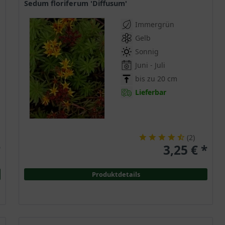
Sedum floriferum 'Diffusum'
Immergrün
Gelb
Sonnig
Juni - Juli
bis zu 20 cm
Lieferbar
(
2
)
*
3,25 € *
Produktdetails