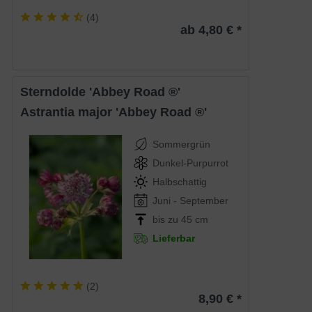
(
4
)
ab 4,80 € *
Sterndolde 'Abbey Road ®'
Astrantia major 'Abbey Road ®'
Sommergrün
Dunkel-Purpurrot
Halbschattig
Juni - September
bis zu 45 cm
Lieferbar
(
2
)
8,90 € *