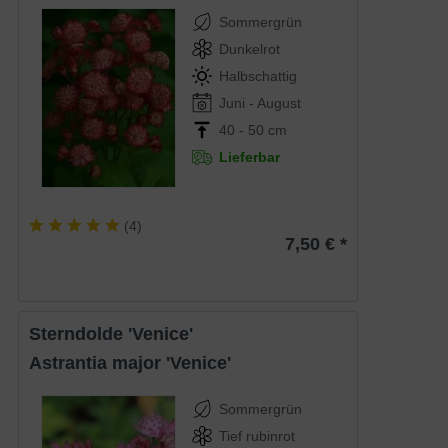
Sommergrün
Dunkelrot
Halbschattig
Juni - August
40 - 50 cm
Lieferbar
(
4
)
7,50 € *
Sterndolde 'Venice'
Astrantia major 'Venice'
Sommergrün
Tief rubinrot