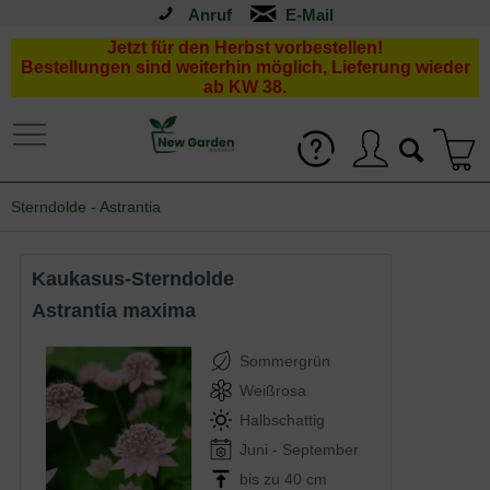
Anruf
Jetzt für den Herbst vorbestellen!
Bestellungen sind weiterhin möglich, Lieferung wieder
ab KW 38.
Sterndolde - Astrantia
Kaukasus-Sterndolde
Astrantia maxima
Sommergrün
Weißrosa
Halbschattig
Juni - September
bis zu 40 cm