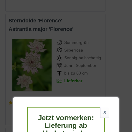
Sterndolde 'Florence'
Astrantia major 'Florence'
Sommergrün
Silberrosa
Sonnig-halbschattig
Juni - September
bis zu 60 cm
Lieferbar
(
2
)
7,20 € *
X
Jetzt vormerken:
Lieferung ab