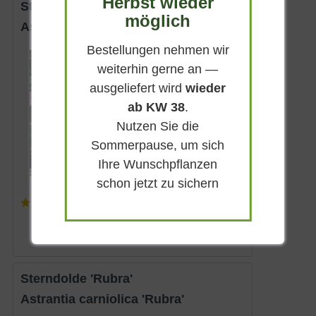
Herbst wieder
Sterndolde 'Pink Button ®'
möglich
Astrantia major 'Pink Button ®'
Bestellungen nehmen wir
Sommergrün
weiterhin gerne an —
Hellrosa
ausgeliefert wird
wieder
Halbschattig
ab KW 38
.
Mai - August
Nutzen Sie die
bis zu 60 cm
Sommerpause, um sich
Lieferbar
Ihre Wunschpflanzen
schon jetzt zu sichern
(
2
)
7,50 € *
Sterndolde 'Rubra'
Astrantia carniolica 'Rubra'