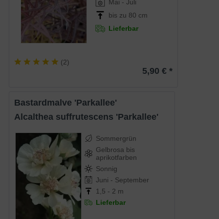
Mai - Juli
bis zu 80 cm
Lieferbar
(
2
)
5,90 € *
Bastardmalve 'Parkallee'
Alcalthea suffrutescens 'Parkallee'
Sommergrün
Gelbrosa bis
aprikotfarben
Sonnig
Juni - September
1,5 - 2 m
Lieferbar