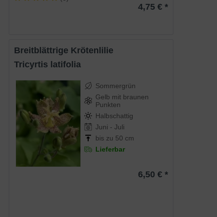
4,75 € *
Breitblättrige Krötenlilie
Tricyrtis latifolia
Sommergrün
Gelb mit braunen
Punkten
Halbschattig
Juni - Juli
bis zu 50 cm
Lieferbar
6,50 € *