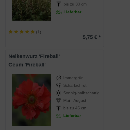
bis zu 30 cm
Lieferbar
(
1
)
5,75 € *
Nelkenwurz 'Fireball'
Geum 'Fireball'
Immergrün
Scharlachrot
Sonnig-halbschattig
Mai - August
bis zu 45 cm
Lieferbar