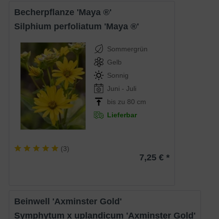
Becherpflanze 'Maya ®'
Silphium perfoliatum 'Maya ®'
Sommergrün
Gelb
Sonnig
Juni - Juli
bis zu 80 cm
Lieferbar
(
3
)
7,25 € *
Beinwell 'Axminster Gold'
Symphytum x uplandicum 'Axminster Gold'