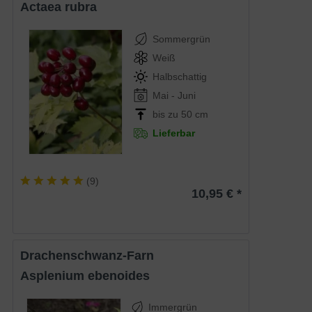
Actaea rubra
Sommergrün
Weiß
Halbschattig
Mai - Juni
bis zu 50 cm
Lieferbar
(
9
)
10,95 € *
Drachenschwanz-Farn
Asplenium ebenoides
Immergrün