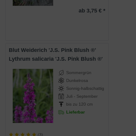
ab 3,75 € *
Blut Weiderich 'J.S. Pink Blush ®'
Lythrum salicaria 'J.S. Pink Blush ®'
Sommergrün
Dunkelrosa
Sonnig-halbschattig
Juli - September
bis zu 120 cm
Lieferbar
(
3
)