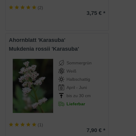
(
2
)
3,75 € *
Ahornblatt 'Karasuba'
Mukdenia rossii 'Karasuba'
Sommergrün
Weiß
Halbschattig
April - Juni
bis zu 30 cm
Lieferbar
(
1
)
7,90 € *