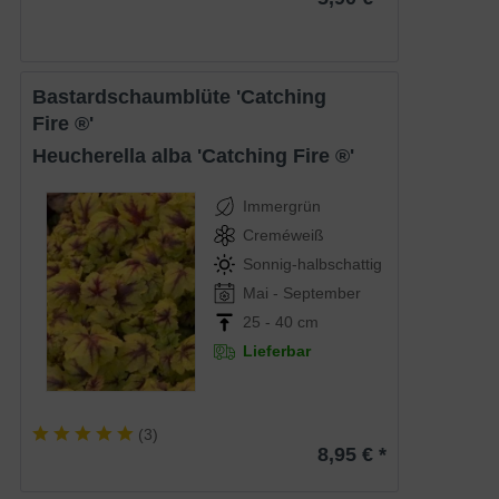
Bastardschaumblüte 'Catching
Fire ®'
Heucherella alba 'Catching Fire ®'
Immergrün
Creméweiß
Sonnig-halbschattig
Mai - September
25 - 40 cm
Lieferbar
(
3
)
8,95 € *