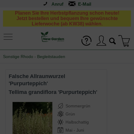
Anruf
Planen Sie Ihre Herbstpflanzung schon heute!
Jetzt bestellen und bequem Ihre gewünschte
Lieferwoche (ab KW38) wählen.
Sonstige Rhodo - Begleitstauden
Falsche Allraunwurzel
'Purpurteppich'
Tellima grandiflora 'Purpurteppich'
Sommergrün
Grün
Halbschattig
)
Mai - Juni