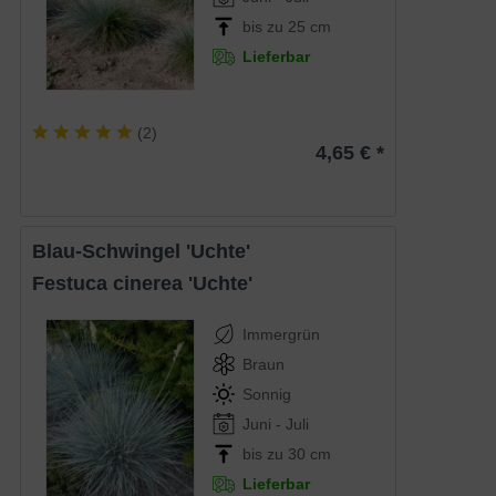
bis zu 25 cm
Lieferbar
(
2
)
4,65 € *
Blau-Schwingel 'Uchte'
Festuca cinerea 'Uchte'
Immergrün
Braun
Sonnig
Juni - Juli
bis zu 30 cm
Lieferbar