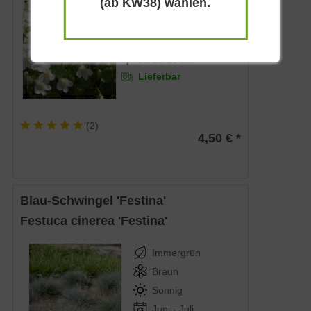
(ab KW38) wählen.
Schlund
Halbschattig
Juni - September
bis zu 15 cm
Lieferbar
(
2
)
4,50 € *
Blau-Schwingel 'Festina'
Festuca cinerea 'Festina'
Immergrün
Braun
Sonnig
Juni - Juli