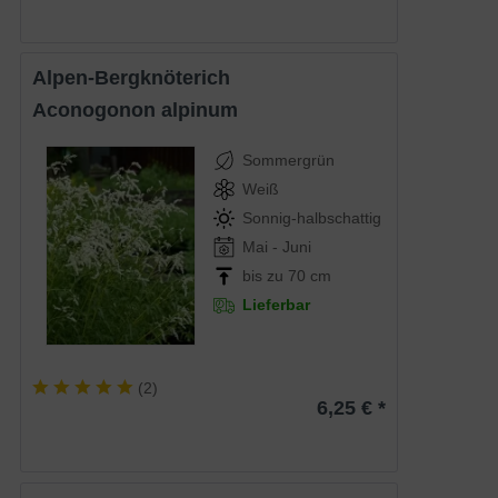
Alpen-Bergknöterich
Aconogonon alpinum
Sommergrün
Weiß
Sonnig-halbschattig
Mai - Juni
bis zu 70 cm
Lieferbar
(
2
)
6,25 € *