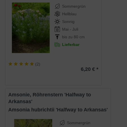
Sommergrün
Hellblau
Sonnig
Mai - Juli
bis zu 80 cm
Lieferbar
(
2
)
6,20 € *
Amsonie, Röhrenstern 'Halfway to
Arkansas'
Amsonia hubrichtii 'Halfway to Arkansas'
Sommergrün