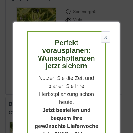
Sommergrün
Violett
Sonnig-halbschattig
Mai - Juli
X
Perfekt
bis zu 80 cm
vorausplanen:
Lieferbar
Wunschpflanzen
jetzt sichern
7,95 € *
Nutzen Sie die Zeit und
planen Sie Ihre
Herbstpflanzung schon
heute.
Blaßes Zimbelkraut 'Albiflora'
Jetzt bestellen und
Cymbalaria pallida 'Albiflora'
bequem Ihre
gewünschte Lieferwoche
Sommergrün
Weiß mit gelbem