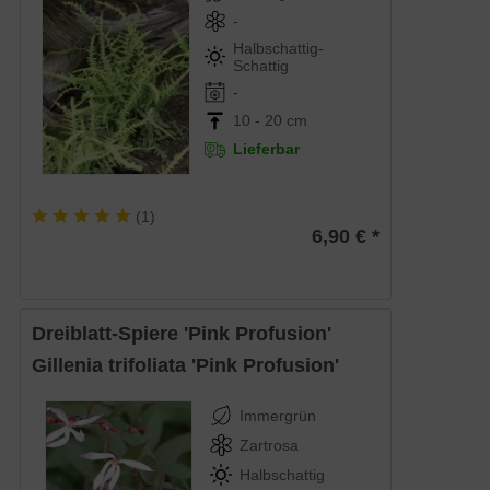
-
Halbschattig-
Schattig
-
10 - 20 cm
Lieferbar
(
1
)
6,90 € *
Dreiblatt-Spiere 'Pink Profusion'
Gillenia trifoliata 'Pink Profusion'
Immergrün
Zartrosa
Halbschattig