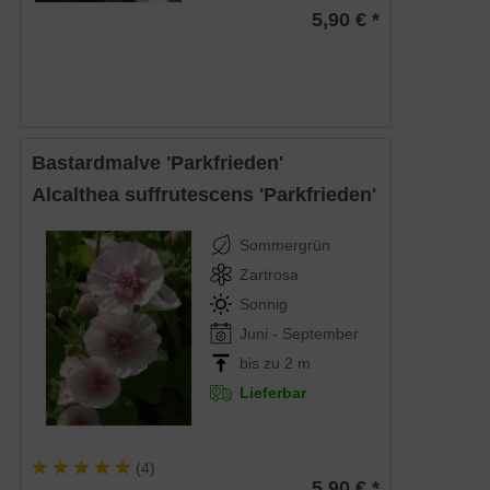
5,90 € *
Bastardmalve 'Parkfrieden'
Alcalthea suffrutescens 'Parkfrieden'
Sommergrün
Zartrosa
Sonnig
Juni - September
bis zu 2 m
Lieferbar
(
4
)
5,90 € *