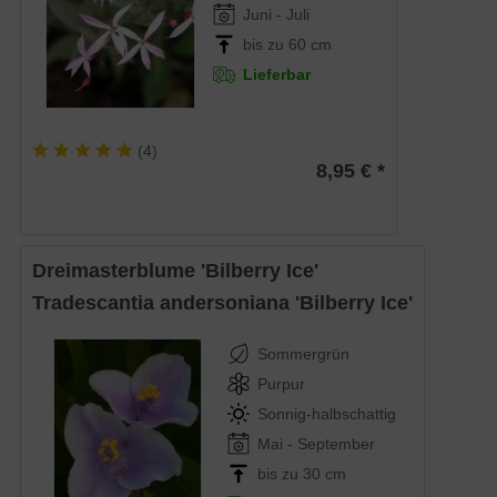
Juni - Juli
bis zu 60 cm
Lieferbar
(
4
)
8,95 € *
Dreimasterblume 'Bilberry Ice'
Tradescantia andersoniana 'Bilberry Ice'
Sommergrün
Purpur
Sonnig-halbschattig
Mai - September
bis zu 30 cm