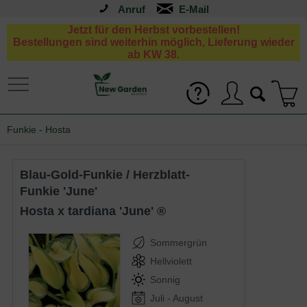
Anruf
Jetzt für den Herbst vorbestellen!
Bestellungen sind weiterhin möglich, Lieferung wieder
ab KW 38.
Funkie - Hosta
Blau-Gold-Funkie / Herzblatt-
Funkie 'June'
Hosta x tardiana 'June' ®
Sommergrün
Hellviolett
Sonnig
Juli - August