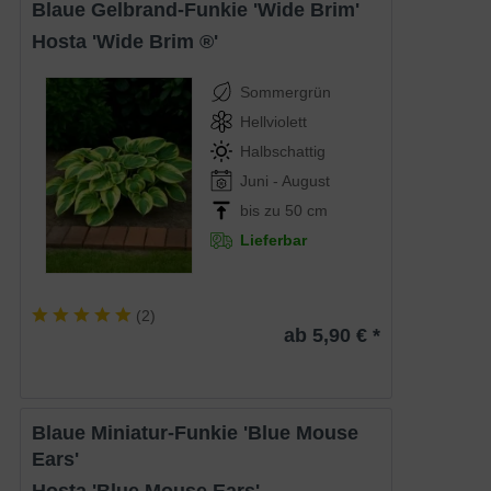
Blaue Gelbrand-Funkie 'Wide Brim'
Hosta 'Wide Brim ®'
Sommergrün
Hellviolett
Halbschattig
Juni - August
bis zu 50 cm
Lieferbar
(
2
)
ab 5,90 € *
Blaue Miniatur-Funkie 'Blue Mouse
Ears'