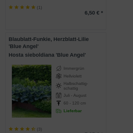
(
1
)
6,50 € *
Blaublatt-Funkie, Herzblatt-Lilie
'Blue Angel'
Hosta sieboldiana 'Blue Angel'
Immergrün
Hellviolett
Halbschattig-
schattig
Juli - August
60 - 120 cm
Lieferbar
(
3
)