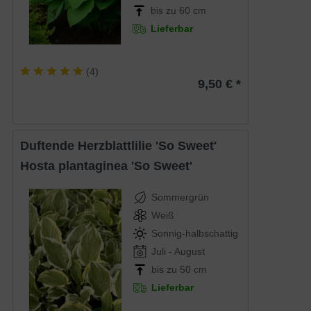
bis zu 60 cm
Lieferbar
(
4
)
9,50 € *
Duftende Herzblattlilie 'So Sweet'
Hosta plantaginea 'So Sweet'
Sommergrün
Weiß
Sonnig-halbschattig
Juli - August
bis zu 50 cm
Lieferbar