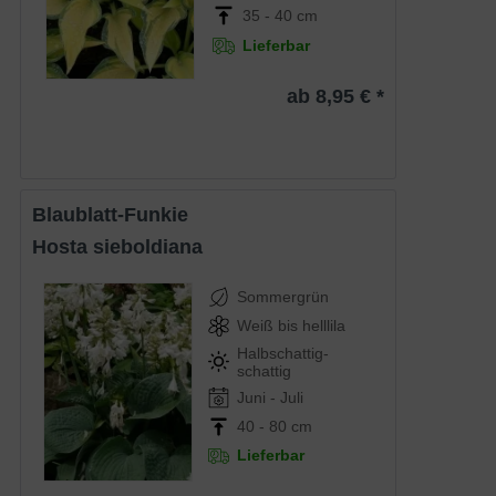
35 - 40 cm
Lieferbar
ab 8,95 € *
Blaublatt-Funkie
Hosta sieboldiana
Sommergrün
Weiß bis helllila
Halbschattig-
schattig
Juni - Juli
40 - 80 cm
Lieferbar