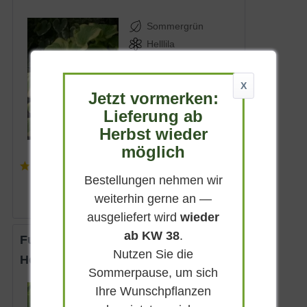
Sommergrün
Helllila
Halbschattig-
schattig
X
Juni - Juli
Jetzt vormerken:
50 - 60 cm
Lieferung ab
Lieferbar
Herbst wieder
möglich
(
1
)
44,90 € *
Bestellungen nehmen wir
weiterhin gerne an —
ausgeliefert wird
wieder
ab KW 38
.
Funkie 'Hyacinthina'
Nutzen Sie die
Hosta fortunei 'Hyacinthina'
Sommerpause, um sich
Ihre Wunschpflanzen
Sommergrün