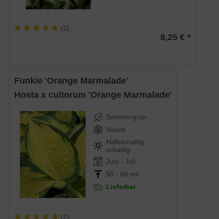
(
2
)
8,25 € *
Funkie 'Orange Marmalade'
Hosta x cultorum 'Orange Marmalade'
Sommergrün
Violett
Halbschattig-
schattig
Juni - Juli
50 - 60 cm
Lieferbar
(
2
)