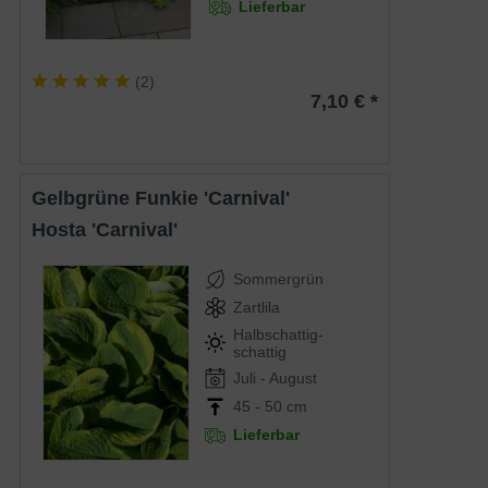
Lieferbar
(
2
)
7,10 € *
Gelbgrüne Funkie 'Carnival'
Hosta 'Carnival'
Sommergrün
Zartlila
Halbschattig-
schattig
Juli - August
45 - 50 cm
Lieferbar