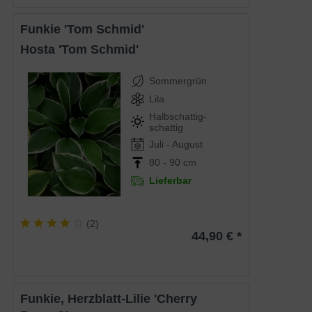
Funkie 'Tom Schmid'
Hosta 'Tom Schmid'
Sommergrün
Lila
Halbschattig-
schattig
Juli - August
80 - 90 cm
Lieferbar
(
2
)
44,90 € *
Funkie, Herzblatt-Lilie 'Cherry