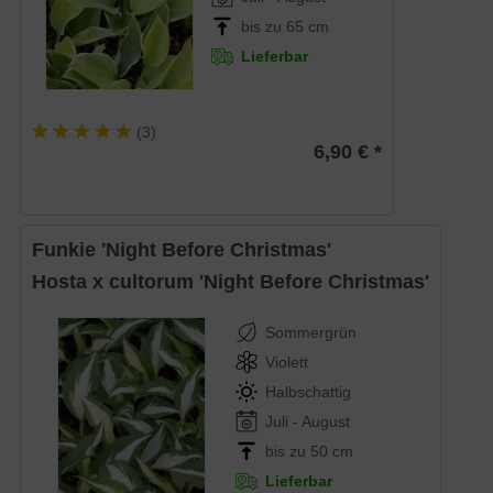
bis zu 65 cm
Lieferbar
(
3
)
6,90 € *
Funkie 'Night Before Christmas'
Hosta x cultorum 'Night Before Christmas'
Sommergrün
Violett
Halbschattig
Juli - August
bis zu 50 cm
Lieferbar