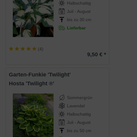
Halbschattig
Juli - August
bis zu 30 cm
Lieferbar
(
4
)
9,50 € *
Garten-Funkie 'Twilight'
Hosta 'Twilight ®'
Sommergrün
Lavendel
Halbschattig
Juli - August
bis zu 50 cm