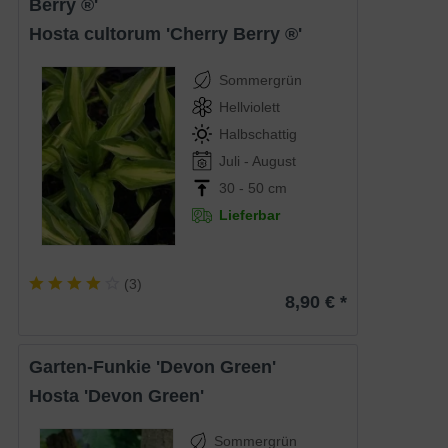
Berry ®'
Hosta cultorum 'Cherry Berry ®'
Sommergrün
Hellviolett
Halbschattig
Juli - August
30 - 50 cm
Lieferbar
(
3
)
8,90 € *
Garten-Funkie 'Devon Green'
Hosta 'Devon Green'
Sommergrün