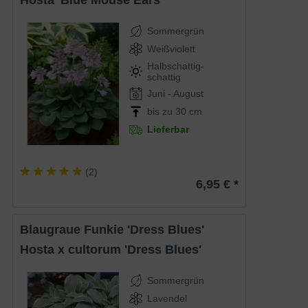
Hosta 'Blue Mouse Ears'
Sommergrün
Weißviolett
Halbschattig-
schattig
Juni - August
bis zu 30 cm
Lieferbar
(
2
)
6,95 € *
Blaugraue Funkie 'Dress Blues'
Hosta x cultorum 'Dress Blues'
Sommergrün
Lavendel