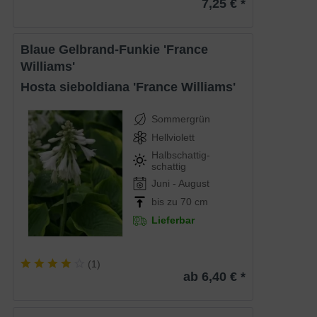
7,25 € *
Blaue Gelbrand-Funkie 'France
Williams'
Hosta sieboldiana 'France Williams'
Sommergrün
Hellviolett
Halbschattig-
schattig
Juni - August
bis zu 70 cm
Lieferbar
(
1
)
ab 6,40 € *