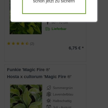
schon jetzt zu sichern
Hellviolett
Halbschattig-
schattig
Juli - August
50 - 70 cm
Lieferbar
(
2
)
6,75 € *
Funkie 'Magic Fire ®'
Hosta x cultorum 'Magic Fire ®'
Sommergrün
Lavendelblau
Halbschattig
Juli - August