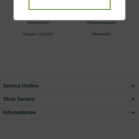
Exotisch - Mediterran
Exklusive Formen
Pflanzgefäße
Pflanzanleitungen
Dünger + Zubehör
Newsletter
Service Hotline
Shop Service
Informationen