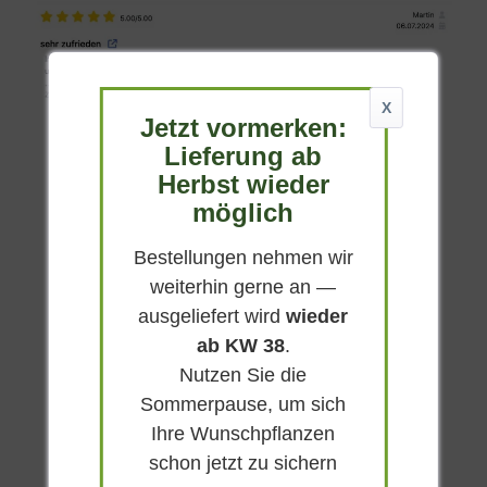
X
Jetzt vormerken:
Lieferung ab
Kategorien
Herbst wieder
Raritäten / Einzelstücke
!!! SALE !!!
möglich
Heckenpflanzen
Fertig-Heckenelemente
Bestellungen nehmen wir
weiterhin gerne an —
Laub- und Nadelgehölze
Spalierbäume
ausgeliefert wird
wieder
Ziergehölze
Rhododendron - Azaleen
ab KW 38
.
Garten-Bonsai
Bambus
Nutzen Sie die
Sommerpause, um sich
Stauden
Gräser und Farne
Ihre Wunschpflanzen
Bodendecker
Rosen
schon jetzt zu sichern
Kletterpflanzen
Obst - Früchte