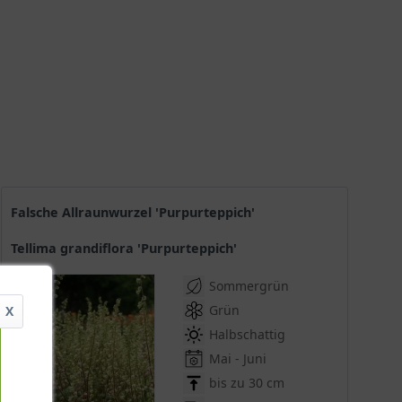
Falsche Allraunwurzel 'Purpurteppich'
Tellima grandiflora 'Purpurteppich'
Sommergrün
Grün
X
Halbschattig
Mai - Juni
bis zu 30 cm