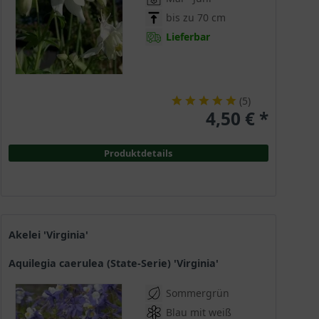
bis zu 70 cm
Lieferbar
(
5
)
4,50 € *
Produktdetails
Akelei 'Virginia'
Aquilegia caerulea (State-Serie) 'Virginia'
Sommergrün
Blau mit weiß