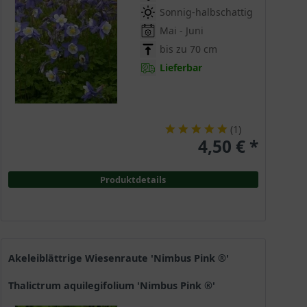
Sonnig-halbschattig
Mai - Juni
bis zu 70 cm
Lieferbar
(
1
)
4,50 € *
Produktdetails
Akeleiblättrige Wiesenraute 'Nimbus Pink ®'
Thalictrum aquilegifolium 'Nimbus Pink ®'