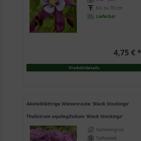
bis zu 70 cm
Lieferbar
4,75 € 
Produktdetails
Akeleiblättrige Wiesenraute 'Black Stockings'
Thalictrum aquilegifolium 'Black Stockings'
Sommergrün
Tiefviolett