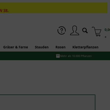
W 38.
0,0
*
Gräser & Farne
Stauden
Rosen
Kletterpflanzen
Mehr als 10.000 Pflanzen