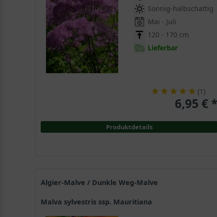
Sonnig-halbschattig
Mai - Juli
120 - 170 cm
Lieferbar
(
1
)
6,95 € 
Produktdetails
Algier-Malve / Dunkle Weg-Malve
Malva sylvestris ssp. Mauritiana