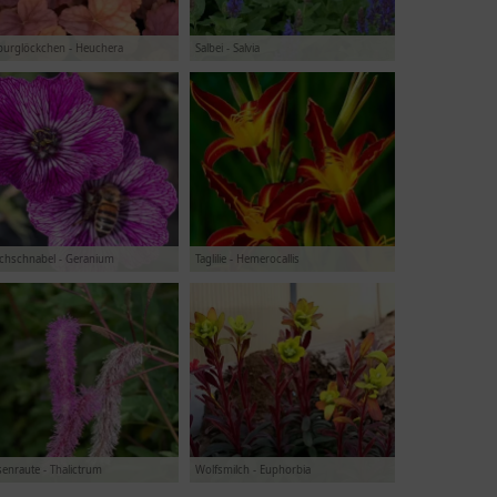
purglöckchen - Heuchera
Salbei - Salvia
rchschnabel - Geranium
Taglilie - Hemerocallis
enraute - Thalictrum
Wolfsmilch - Euphorbia