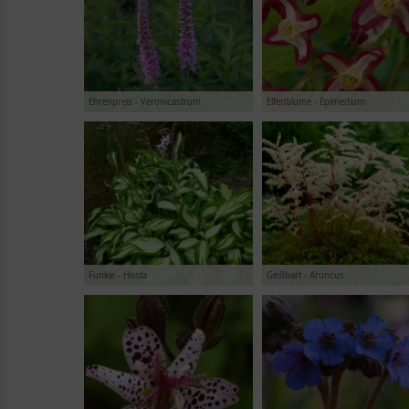
Sumpf
(
4
)
Wasserrand-Pflanzen
(
36
)
sonstige Stauden
(
26
)
Ehrenpreis - Veronicastrum
Elfenblume - Epimedium
Funkie - Hosta
Geißbart - Aruncus