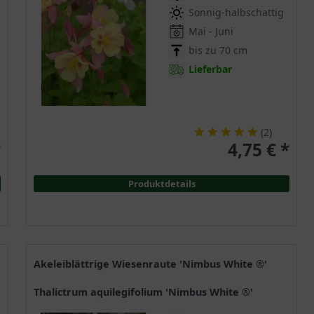
Sonnig-halbschattig
Mai - Juni
bis zu 70 cm
Lieferbar
(
2
)
*
4,75 € *
Produktdetails
Akeleiblättrige Wiesenraute 'Nimbus White ®'
Thalictrum aquilegifolium 'Nimbus White ®'