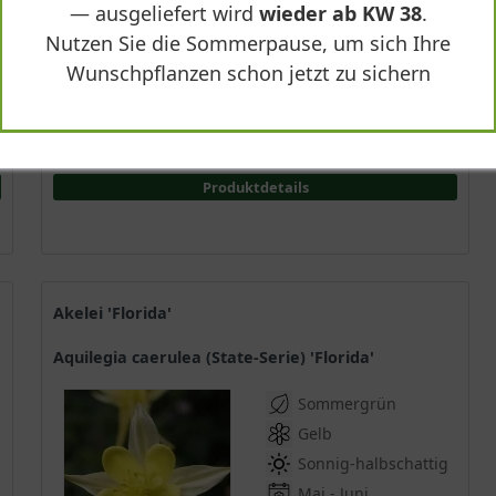
Lieferbar
— ausgeliefert wird
wieder ab KW 38
.
Nutzen Sie die Sommerpause, um sich Ihre
Wunschpflanzen schon jetzt zu sichern
(
4
)
*
5,95 € *
Produktdetails
Akelei 'Florida'
Aquilegia caerulea (State-Serie) 'Florida'
Sommergrün
Gelb
Sonnig-halbschattig
Mai - Juni