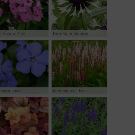
mmenblume - Phlox
Flockenblume - Centaurea
ergrün - Vinca
Kerzen-Knöterich - Bistorta