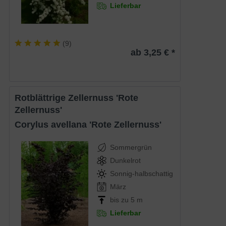
Lieferbar
(
9
)
ab 3,25 € *
Rotblättrige Zellernuss 'Rote
Zellernuss'
Corylus avellana 'Rote Zellernuss'
Sommergrün
Dunkelrot
Sonnig-halbschattig
März
bis zu 5 m
Lieferbar