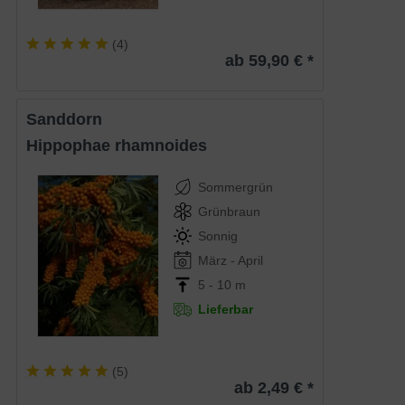
(
4
)
ab 59,90 € *
Sanddorn
Hippophae rhamnoides
Sommergrün
Grünbraun
Sonnig
März - April
5 - 10 m
Lieferbar
(
5
)
ab 2,49 € *