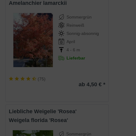
Amelanchier lamarckii
Sommergrün
Reinweiß
Sonnig-absonnig
April
4 - 6 m
Lieferbar
(
75
)
ab 4,50 € *
Liebliche Weigelie 'Rosea'
Weigela florida 'Rosea'
Sommergrün