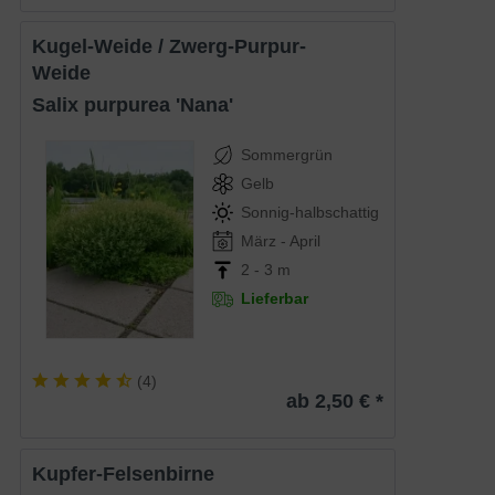
Kugel-Weide / Zwerg-Purpur-
Weide
Salix purpurea 'Nana'
Sommergrün
Gelb
Sonnig-halbschattig
März - April
2 - 3 m
Lieferbar
(
4
)
ab 2,50 € *
Kupfer-Felsenbirne