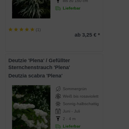
bis zu 150 cm
Lieferbar
(
1
)
ab 3,25 € *
Deutzie 'Plena' / Gefüllter
Sternchenstrauch 'Plena'
Deutzia scabra 'Plena'
Sommergrün
Weiß bis rosaviolett
Sonnig-halbschattig
Juni - Juli
2 - 4 m
Lieferbar