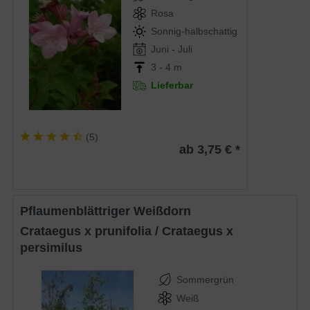
Rosa
Sonnig-halbschattig
Juni - Juli
3 - 4 m
Lieferbar
(
5
)
ab 3,75 € *
Pflaumenblättriger Weißdorn
Crataegus x prunifolia / Crataegus x
persimilus
Sommergrün
Weiß