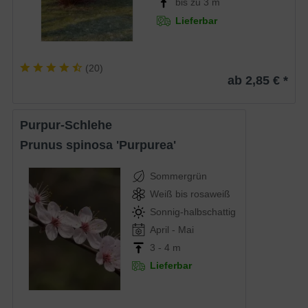
bis zu 3 m
Lieferbar
(
20
)
ab 2,85 € *
Purpur-Schlehe
Prunus spinosa 'Purpurea'
Sommergrün
Weiß bis rosaweiß
Sonnig-halbschattig
April - Mai
3 - 4 m
Lieferbar