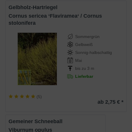
Gelbholz-Hartriegel
Cornus sericea ‘Flaviramea‘ / Cornus
stolonifera
Sommergrün
Gelbweiß
Sonnig-halbschattig
Mai
bis zu 3 m
Lieferbar
(
5
)
ab 2,75 € *
Gemeiner Schneeball
Viburnum opulus