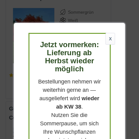
Sommergrün
Weiß
Sonnig-schattig
Mai - Juni
X
Jetzt vormerken:
2 - 4 m
Lieferung ab
Lieferbar
Herbst wieder
möglich
(
5
)
ab 3,25 € *
Bestellungen nehmen wir
weiterhin gerne an —
ausgeliefert wird
wieder
ab KW 38
.
Gewöhnliche Hasel / Haselnuss
Nutzen Sie die
Corylus avellana
Sommerpause, um sich
Ihre Wunschpflanzen
Sommergrün