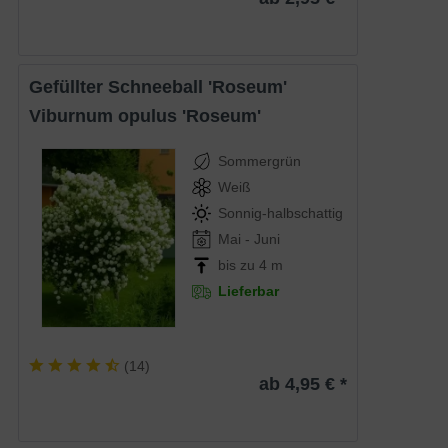
Gefüllter Schneeball 'Roseum'
Viburnum opulus 'Roseum'
Sommergrün
Weiß
Sonnig-halbschattig
Mai - Juni
bis zu 4 m
Lieferbar
(
14
)
ab 4,95 € *