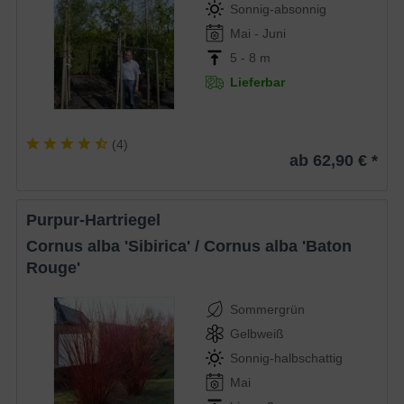
Sonnig-absonnig
Mai - Juni
5 - 8 m
Lieferbar
(
4
)
ab 62,90 € *
Purpur-Hartriegel
Cornus alba 'Sibirica' / Cornus alba 'Baton
Rouge'
Sommergrün
Gelbweiß
Sonnig-halbschattig
Mai