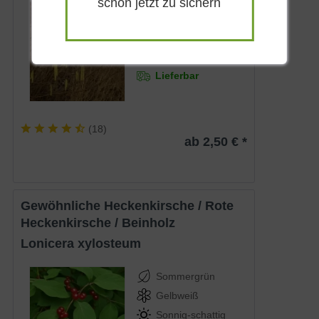
schon jetzt zu sichern
Gelb
Sonnig-halbschattig
Februar - April
bis zu 6 m
Lieferbar
(
18
)
ab 2,50 € *
Gewöhnliche Heckenkirsche / Rote
Heckenkirsche / Beinholz
Lonicera xylosteum
Sommergrün
Gelbweiß
Sonnig-schattig