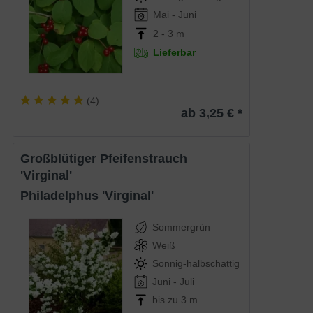
Mai - Juni
2 - 3 m
Lieferbar
(
4
)
ab 3,25 € *
Großblütiger Pfeifenstrauch
'Virginal'
Philadelphus 'Virginal'
Sommergrün
Weiß
Sonnig-halbschattig
Juni - Juli
bis zu 3 m