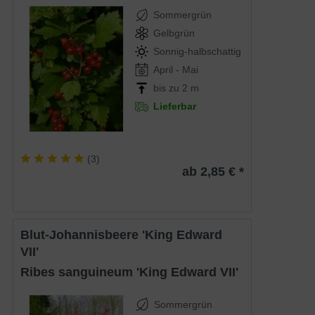
Sommergrün
Gelbgrün
Sonnig-halbschattig
April - Mai
bis zu 2 m
Lieferbar
(
3
)
ab 2,85 € *
Blut-Johannisbeere 'King Edward
VII'
Ribes sanguineum 'King Edward VII'
Sommergrün