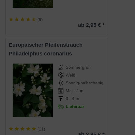
(
9
)
ab 2,95 € *
Europäischer Pfeifenstrauch
Philadelphus coronarius
Sommergrün
Weiß
Sonnig-halbschattig
Mai - Juni
3 - 4 m
Lieferbar
(
11
)
ab 2,95 € *