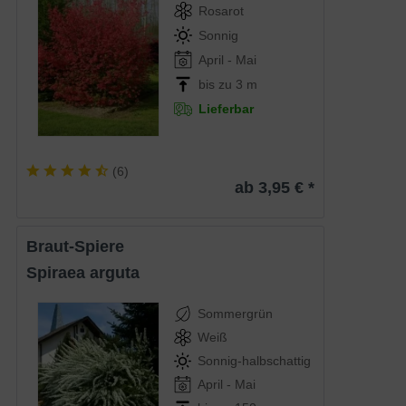
Rosarot
Sonnig
April - Mai
bis zu 3 m
Lieferbar
(
6
)
ab 3,95 € *
Braut-Spiere
Spiraea arguta
Sommergrün
Weiß
Sonnig-halbschattig
April - Mai