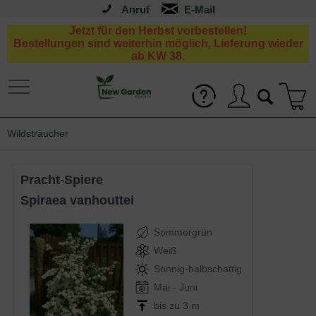
Anruf
Jetzt für den Herbst vorbestellen!
Bestellungen sind weiterhin möglich, Lieferung wieder
ab KW 38.
Wildsträucher
Pracht-Spiere
Spiraea vanhouttei
Sommergrün
Weiß
Sonnig-halbschattig
Mai - Juni
bis zu 3 m