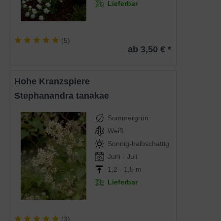
Lieferbar
(
5
)
ab 3,50 € *
Hohe Kranzspiere
Stephanandra tanakae
Sommergrün
Weiß
Sonnig-halbschattig
Juni - Juli
1,2 - 1,5 m
Lieferbar
(
3
)